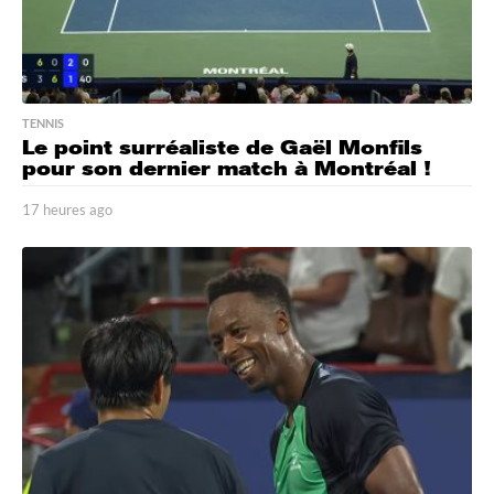
TENNIS
Le point surréaliste de Gaël Monfils
pour son dernier match à Montréal !
17 heures ago
1
7
h
e
u
r
e
s
a
g
o