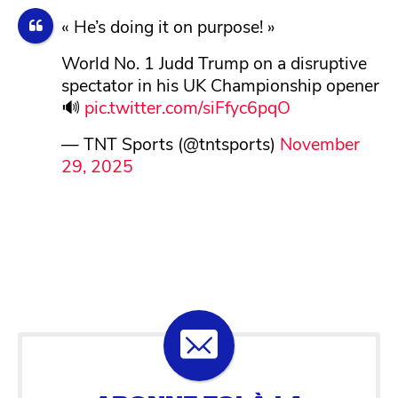
« He’s doing it on purpose! »
World No. 1 Judd Trump on a disruptive
spectator in his UK Championship opener
🔊
pic.twitter.com/siFfyc6pqO
— TNT Sports (@tntsports)
November
29, 2025