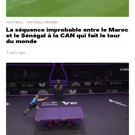
FOOTBALL
,
FOOTBALL FÉMININ
La séquence improbable entre le Maroc
et le Sénégal à la CAN qui fait le tour
du monde
3 jours ago
3
j
o
u
r
s
a
g
o