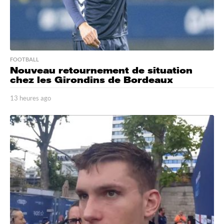
FOOTBALL
Nouveau retournement de situation
chez les Girondins de Bordeaux
13 heures ago
1
3
h
e
u
r
e
s
a
g
o