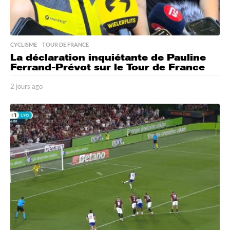
CYCLISME
,
TOUR DE FRANCE
La déclaration inquiétante de Pauline
Ferrand-Prévot sur le Tour de France
2 jours ago
2
j
o
u
r
s
a
g
o