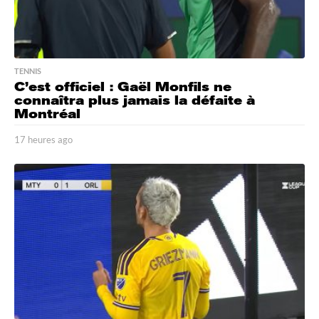
TENNIS
C’est officiel : Gaël Monfils ne
connaîtra plus jamais la défaite à
Montréal
17 heures ago
1
7
h
e
u
r
e
s
a
g
o