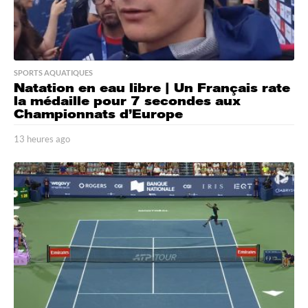
SPORTS AQUATIQUES
Natation en eau libre | Un Français rate
la médaille pour 7 secondes aux
Championnats d’Europe
13 heures ago
1
3
h
e
u
r
e
s
a
g
o