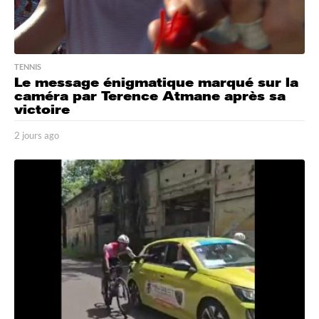
TENNIS
Le message énigmatique marqué sur la
caméra par Terence Atmane après sa
victoire
2 jours ago
2
j
o
u
r
s
a
g
o