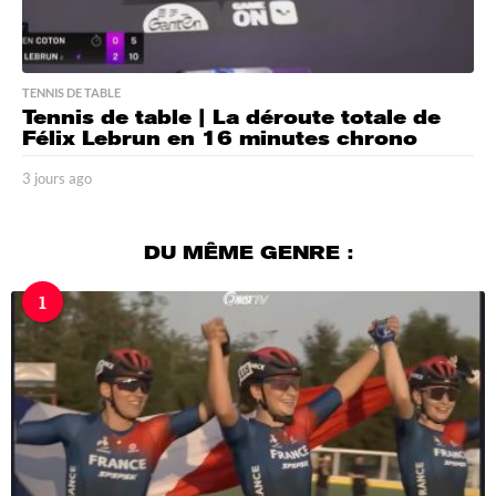
TENNIS DE TABLE
Tennis de table | La déroute totale de
Félix Lebrun en 16 minutes chrono
3 jours ago
3
j
o
u
DU MÊME GENRE :
r
s
1
a
g
o