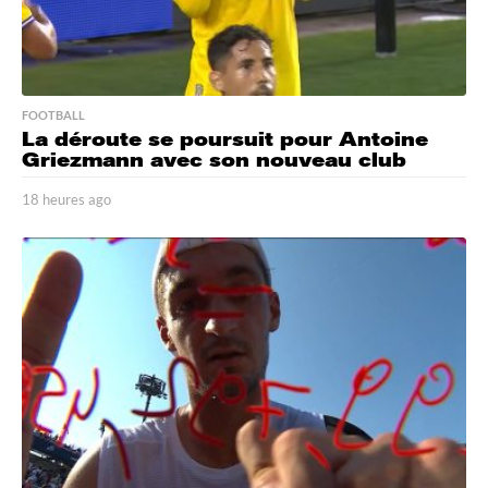
FOOTBALL
La déroute se poursuit pour Antoine
Griezmann avec son nouveau club
18 heures ago
1
8
h
e
u
r
e
s
a
g
o