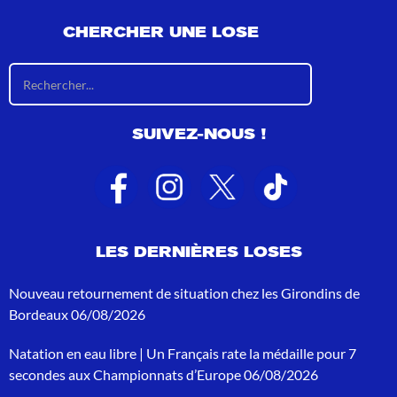
CHERCHER UNE LOSE
R
é
s
u
SUIVEZ-NOUS !
l
t
a
t
s
d
e
LES DERNIÈRES LOSES
r
e
c
Nouveau retournement de situation chez les Girondins de
h
Bordeaux
06/08/2026
e
r
Natation en eau libre | Un Français rate la médaille pour 7
c
h
secondes aux Championnats d’Europe
06/08/2026
e