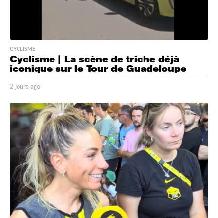
CYCLISME
Cyclisme | La scène de triche déjà
iconique sur le Tour de Guadeloupe
2 jours ago
2
j
o
u
r
s
a
g
o