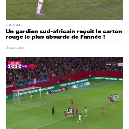
FOOTBALL
Un gardien sud-africain reçoit le carton
rouge le plus absurde de l’année !
3 jours ago
3
j
o
u
r
s
a
g
o