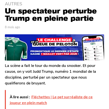
AUTRES
8
Un spectateur perturbe
m
o
Trump en pleine partie
i
s
p
8 mois ago
8
a
m
a
r
o
g
T
i
o
o
s
m
8
a
G
g
m
a
o
o
l
La scène a fait le tour du monde du snooker. Et pour
i
e
cause, on y voit Judd Trump, numéro 1 mondial de la
r
s
discipline, perturbé par un spectateur que nous
o
a
qualifierons de bruyant.
n
g
o
À lire aussi :
Fléchettes | Le pet surréaliste de ce
joueur en plein match