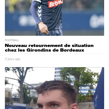
FOOTBALL
Nouveau retournement de situation
chez les Girondins de Bordeaux
2 jours ago
2
j
o
u
r
s
a
g
o