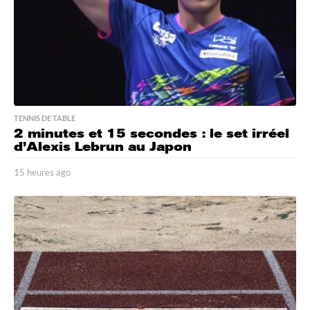
TENNIS DE TABLE
2 minutes et 15 secondes : le set irréel
d’Alexis Lebrun au Japon
15 heures ago
1
5
h
e
u
r
e
s
a
g
o