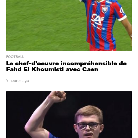
FOOTBALL
Le chef-d’oeuvre incompréhensible de
Fahd El Khoumisti avec Caen
9 heures ago
9
h
e
u
r
e
s
a
g
o