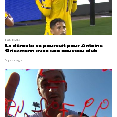
FOOTBALL
La déroute se poursuit pour Antoine
Griezmann avec son nouveau club
2 jours ago
2
j
o
u
r
s
a
g
o