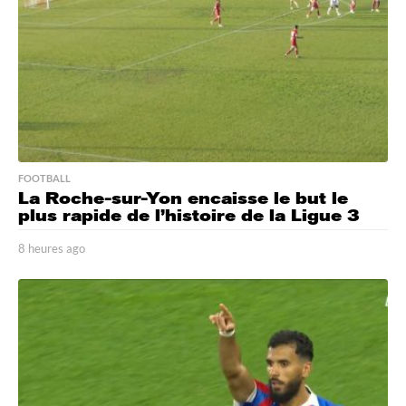
FOOTBALL
La Roche-sur-Yon encaisse le but le
plus rapide de l’histoire de la Ligue 3
8 heures ago
8
h
e
u
r
e
s
a
g
o