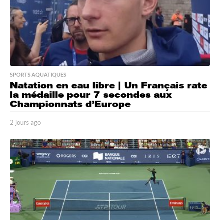
SPORTS AQUATIQUES
Natation en eau libre | Un Français rate
la médaille pour 7 secondes aux
Championnats d’Europe
2 jours ago
2
j
o
u
r
s
a
g
o