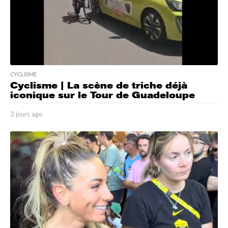
CYCLISME
Cyclisme | La scène de triche déjà
iconique sur le Tour de Guadeloupe
3 jours ago
3
j
o
u
r
s
a
g
o