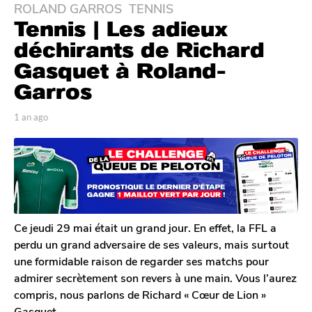
ROLAND GARROS
,
TENNIS
1
Tennis | Les adieux
a
n
déchirants de Richard
a
Gasquet à Roland-
g
Garros
o
1
p
1 an ago
1
a
a
a
n
r
n
T
a
a
o
g
g
m
o
o
G
a
l
Ce jeudi 29 mai était un grand jour. En effet, la FFL a
e
perdu un grand adversaire de ses valeurs, mais surtout
r
une formidable raison de regarder ses matchs pour
o
admirer secrètement son revers à une main. Vous l’aurez
n
compris, nous parlons de Richard « Cœur de Lion »
Gasquet.