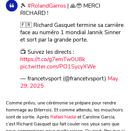
🎾
#RolandGarros
| 🙏🥹 MERCI
RICHARD !
🇫🇷 Richard Gasquet termine sa carrière
face au numéro 1 mondial Jannik Sinner
et sort par la grande porte.
📺 Suivez les directs :
https://t.co/g7emTw0U8k
pic.twitter.com/PO1SycyXWe
— francetvsport (@francetvsport)
May
29, 2025
Comme prévu, une cérémonie se prépare pour rendre
hommage au Biterrois. Et comme attendu, les mouchoirs
sont de sortie. Après
Rafael Nadal
et Caroline Garcia,
c’est Richard Gasquet qui fait couler nos yeux sans que
nous comprenions pour quelle raison. Ou peut-être que si