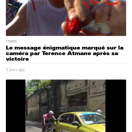
TENNIS
Le message énigmatique marqué sur la
caméra par Terence Atmane après sa
victoire
3 jours ago
3
j
o
u
r
s
a
g
o