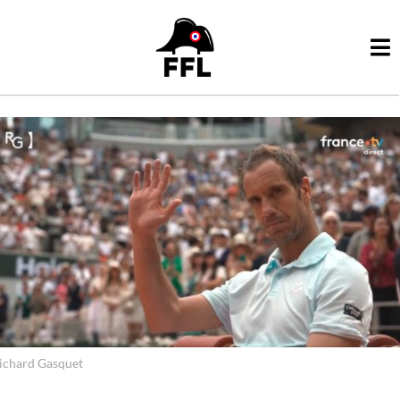
ichard Gasquet