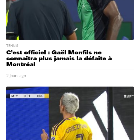
TENNIS
C’est officiel : Gaël Monfils ne
connaîtra plus jamais la défaite à
Montréal
2 jours ago
2
j
o
u
r
s
a
g
o