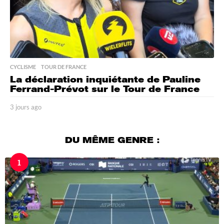
CYCLISME
,
TOUR DE FRANCE
La déclaration inquiétante de Pauline
Ferrand-Prévot sur le Tour de France
3 jours ago
3
j
o
u
DU MÊME GENRE :
r
s
1
a
g
o