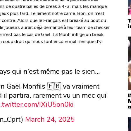
ins de quatre balles de break à 4-3, mais les manque
x jeux plus tard. Tellement notre came. Bon, on n’est
r contre. Alors que le Français est breaké au bout du
 de joueurs aurait déjà demandé à leur team de checker
ce n’est pas le cas de Gaël. La Monf’ inflige un break
en coup droit qui nous font encore mal rien que d’y
ays qui n’est même pas le sien…
 Gaël Monfils 🇫🇷 va vraiment
 il partira, rarement vu un mec qui
L
c.twitter.com/lXiU5on0ki
m_Cprt)
March 24, 2025