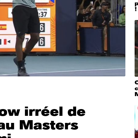
!
C
c
ow irréel de
 au Masters