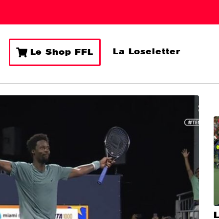
La Loseletter
Le Shop FFL
L