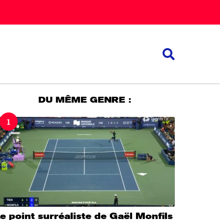
DU MÊME GENRE :
1
e point surréaliste de Gaël Monfils