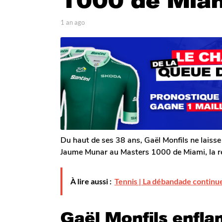
1000 de Mia
1
a
p
1 an ago
1
a
a
n
r
n
a
T
a
g
o
g
m
o
o
G
a
l
e
r
o
n
Du haut de ses 38 ans, Gaël Monfils ne laisse 
Jaume Munar au Masters 1000 de Miami, la re
À lire aussi :
Tennis | La débandade continu
Gaël Monfils enfl