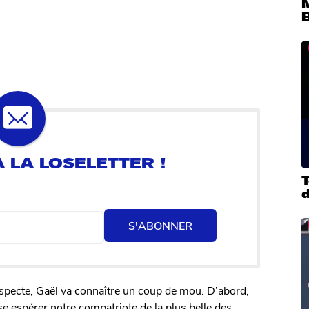
T
S'ABONNER
specte, Gaël va connaître un coup de mou. D’abord,
e espérer notre compatriote de la plus belle des