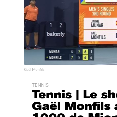
Gaël Monfils
TENNIS
1
Tennis | Le sh
a
n
Gaël Monfils
a
g
o