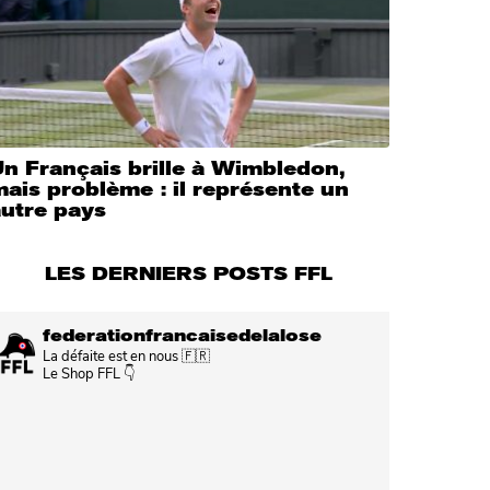
n Français brille à Wimbledon,
ais problème : il représente un
autre pays
LES DERNIERS POSTS FFL
federationfrancaisedelalose
La défaite est en nous 🇫🇷
Le Shop FFL 👇