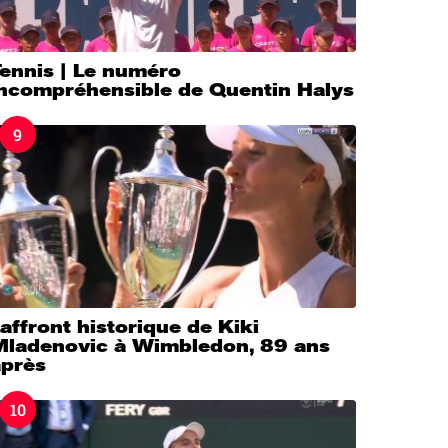
Tennis | Le numéro
incompréhensible de Quentin Halys
9
’affront historique de Kiki
Mladenovic à Wimbledon, 89 ans
après
10