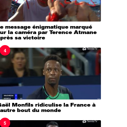
Le message énigmatique marqué
sur la caméra par Terence Atmane
près sa victoire
4
aël Monfils ridiculise la France à
l’autre bout du monde
5