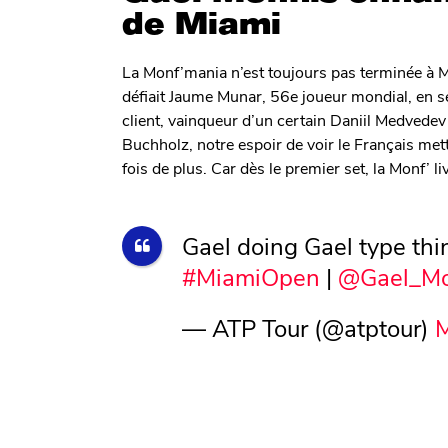
de Miami
La Monf’mania n’est toujours pas terminée à M
défiait Jaume Munar, 56e joueur mondial, en se
client, vainqueur d’un certain Daniil Medvede
Buchholz, notre espoir de voir le Français mettr
fois de plus. Car dès le premier set, la Monf’ l
Gael doing Gael type thi
#MiamiOpen
|
@Gael_Mo
— ATP Tour (@atptour)
M