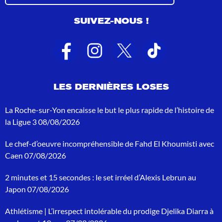
s
u
SUIVEZ-NOUS !
l
t
a
t
s
d
e
LES DERNIÈRES LOSES
r
e
c
La Roche-sur-Yon encaisse le but le plus rapide de l’histoire de
h
la Ligue 3
08/08/2026
e
r
Le chef-d’oeuvre incompréhensible de Fahd El Khoumisti avec
c
h
Caen
07/08/2026
e
p
2 minutes et 15 secondes : le set irréel d’Alexis Lebrun au
o
Japon
07/08/2026
u
r
Athlétisme | L’irrespect intolérable du prodige Djelika Diarra à
: