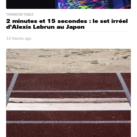
TENNIS DE TABLE
2 minutes et 15 secondes : le set irréel
d’Alexis Lebrun au Japon
16 heures ago
1
6
h
e
u
r
e
s
a
g
o