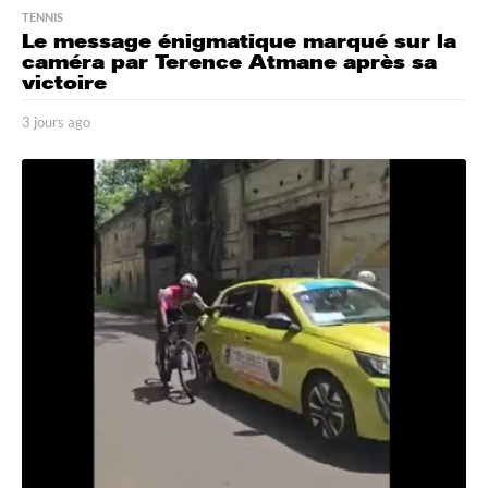
TENNIS
Le message énigmatique marqué sur la
caméra par Terence Atmane après sa
victoire
3 jours ago
3
j
o
u
r
s
a
g
o