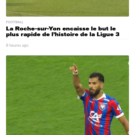
FOOTBALL
La Roche-sur-Yon encaisse le but le
plus rapide de l’histoire de la Ligue 3
8 heures ago
8
h
e
u
r
e
s
a
g
o