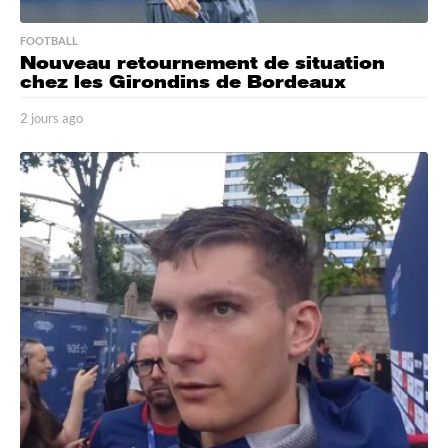
FOOTBALL
Nouveau retournement de situation
chez les Girondins de Bordeaux
2 jours ago
2
j
o
u
r
s
a
g
o