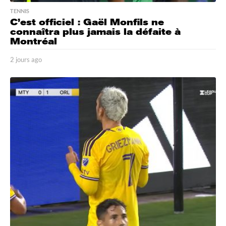
TENNIS
C’est officiel : Gaël Monfils ne
connaîtra plus jamais la défaite à
Montréal
2 jours ago
2
j
o
u
r
s
a
g
o