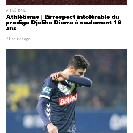
ATHLÉTISME
Athlétisme | L’irrespect intolérable du
prodige Djelika Diarra à seulement 19
ans
21 heures ago
2
1
h
e
u
r
e
s
a
g
o