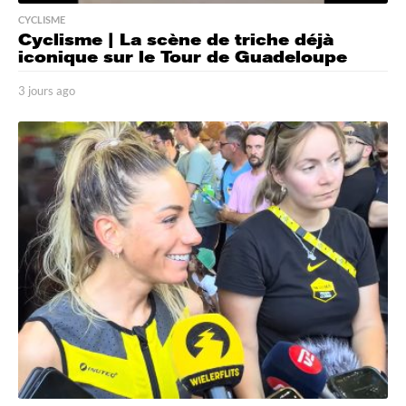
CYCLISME
Cyclisme | La scène de triche déjà
iconique sur le Tour de Guadeloupe
3 jours ago
3
j
o
u
r
s
a
g
o