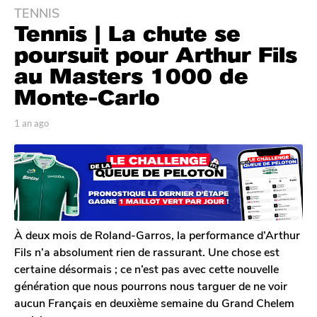
TENNIS
1
Tennis | La chute se
a
n
poursuit pour Arthur Fils
a
au Masters 1000 de
g
Monte-Carlo
o
1
p
1 an ago
1
a
a
a
n
r
n
T
a
a
o
g
g
m
o
o
G
a
l
À deux mois de Roland-Garros, la performance d’Arthur
e
Fils n’a absolument rien de rassurant. Une chose est
r
certaine désormais ; ce n’est pas avec cette nouvelle
o
génération que nous pourrons nous targuer de ne voir
n
aucun Français en deuxième semaine du Grand Chelem