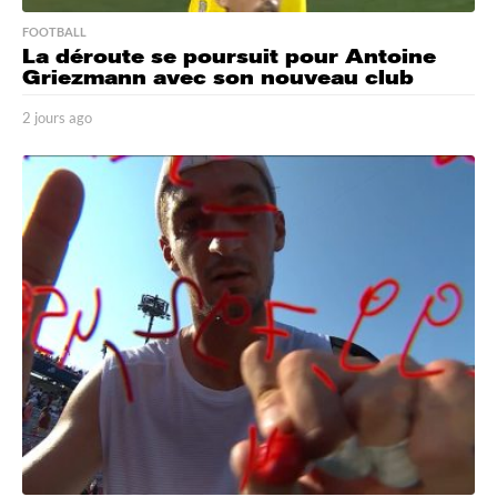
FOOTBALL
La déroute se poursuit pour Antoine
Griezmann avec son nouveau club
2 jours ago
2
j
o
u
r
s
a
g
o