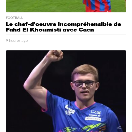
FOOTBALL
Le chef-d’oeuvre incompréhensible de
Fahd El Khoumisti avec Caen
9 heures ago
9
h
e
u
r
e
s
a
g
o