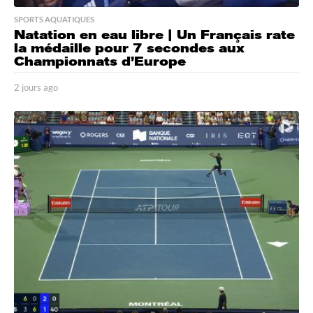
SPORTS AQUATIQUES
Natation en eau libre | Un Français rate
la médaille pour 7 secondes aux
Championnats d’Europe
2 jours ago
2
j
o
u
r
s
a
g
o