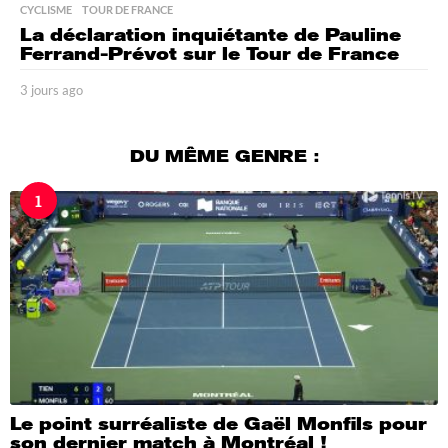
CYCLISME
,
TOUR DE FRANCE
La déclaration inquiétante de Pauline
Ferrand-Prévot sur le Tour de France
3 jours ago
3
j
o
u
DU MÊME GENRE :
r
s
1
a
g
o
Le point surréaliste de Gaël Monfils pour
son dernier match à Montréal !