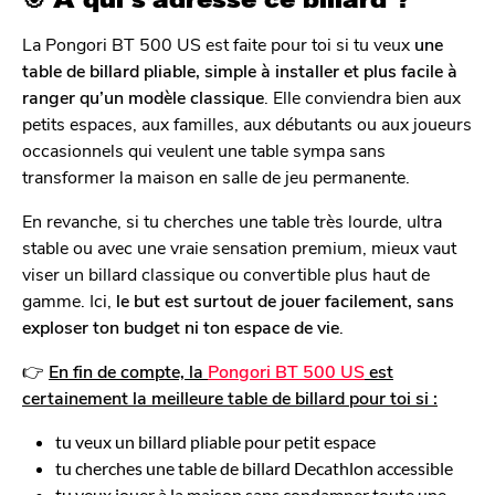
🎯 À qui s’adresse ce billard ?
La Pongori BT 500 US est faite pour toi si tu veux
une
table de billard pliable, simple à installer et plus facile à
ranger qu’un modèle classique
. Elle conviendra bien aux
petits espaces, aux familles, aux débutants ou aux joueurs
occasionnels qui veulent une table sympa sans
transformer la maison en salle de jeu permanente.
En revanche, si tu cherches une table très lourde, ultra
stable ou avec une vraie sensation premium, mieux vaut
viser un billard classique ou convertible plus haut de
gamme. Ici,
le but est surtout de jouer facilement, sans
exploser ton budget ni ton espace de vie
.
👉
En fin de compte, la
Pongori BT 500 US
est
certainement la meilleure table de billard pour toi si :
tu veux un billard pliable pour petit espace
tu cherches une table de billard Decathlon accessible
tu veux jouer à la maison sans condamner toute une