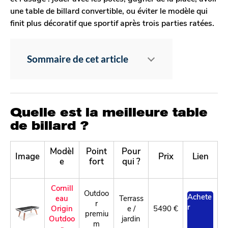
une table de billard convertible, ou éviter le modèle qui
finit plus décoratif que sportif après trois parties ratées.
Sommaire de cet article
Quelle est la meilleure table
de billard ?
Modèl
Point
Pour
Image
Prix
Lien
e
fort
qui ?
Cornill
Outdoo
Achete
eau
Terrass
r
r
Origin
e /
5490 €
premiu
Outdoo
jardin
m