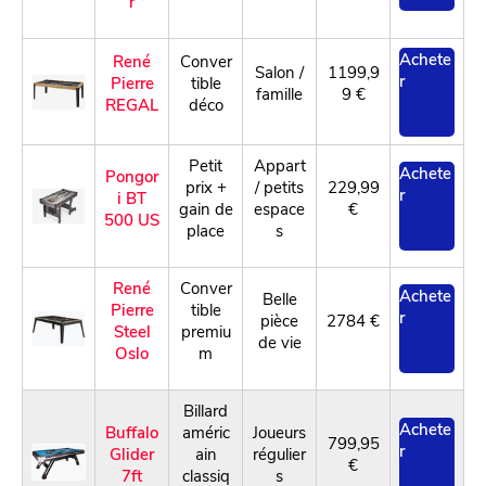
r
Achete
René
Conver
Salon /
1199,9
r
Pierre
tible
famille
9 €
REGAL
déco
Petit
Appart
Achete
Pongor
prix +
/ petits
229,99
r
i BT
gain de
espace
€
500 US
place
s
René
Conver
Achete
Belle
Pierre
tible
r
pièce
2784 €
Steel
premiu
de vie
Oslo
m
Billard
Achete
Buffalo
améric
Joueurs
799,95
r
Glider
ain
régulier
€
7ft
classiq
s