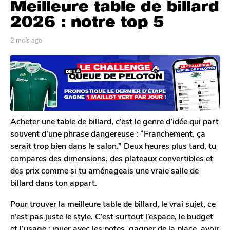
Meilleure table de billard
m
o
2026 : notre top 5
i
s
p
2 mois ago
1
a
m
a
r
o
g
P
i
o
a
s
u
1
a
l
g
m
D
o
o
u
Acheter une table de billard, c’est le genre d’idée qui part
i
r
souvent d’une phrase dangereuse : “Franchement, ça
e
s
serait trop bien dans le salon.” Deux heures plus tard, tu
l
a
compares des dimensions, des plateaux convertibles et
g
des prix comme si tu aménageais une vraie salle de
o
billard dans ton appart.
Pour trouver la meilleure table de billard, le vrai sujet, ce
n’est pas juste le style. C’est surtout l’espace, le budget
et l’usage : jouer avec les potes, gagner de la place, avoir