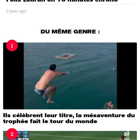
2 jours ago
2
j
o
u
DU MÊME GENRE :
r
s
1
a
g
o
Ils célèbrent leur titre, la mésaventure du
trophée fait le tour du monde
2