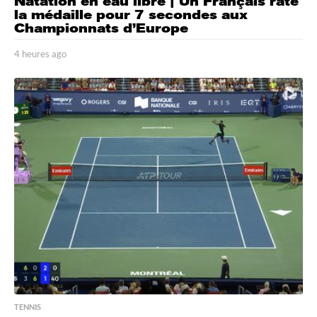
Natation en eau libre | Un Français rate
la médaille pour 7 secondes aux
Championnats d’Europe
4 heures ago
4
h
e
u
r
e
s
a
g
o
TENNIS