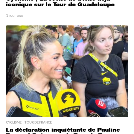
iconique sur le Tour de Guadeloupe
1 jour ago
1
j
o
u
r
a
g
o
CYCLISME
,
TOUR DE FRANCE
La déclaration inquiétante de Pauline