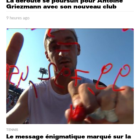
La déroute se poursuit pour Antoine
Griezmann avec son nouveau club
9 heures ago
9
h
e
u
r
e
s
a
g
o
TENNIS
Le message énigmatique marqué sur la