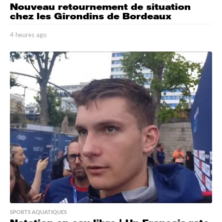
Nouveau retournement de situation
chez les Girondins de Bordeaux
4 heures ago
4
h
e
u
r
e
s
a
g
o
SPORTS AQUATIQUES