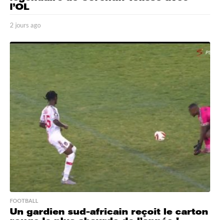
l’OL
2 jours ago
2
j
o
u
r
s
a
g
o
FOOTBALL
Un gardien sud-africain reçoit le carton