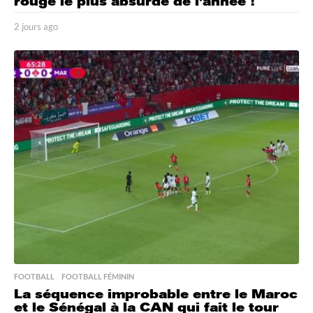
rouge le plus absurde de l’année !
2 jours ago
2
j
o
u
r
s
a
g
o
FOOTBALL
,
FOOTBALL FÉMININ
La séquence improbable entre le Maroc
et le Sénégal à la CAN qui fait le tour