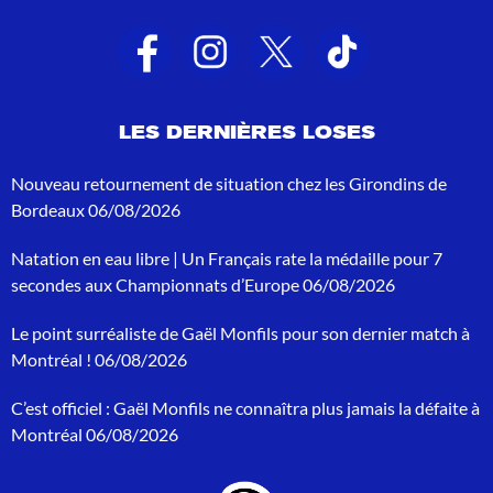
t
a
t
s
d
e
LES DERNIÈRES LOSES
r
e
c
Nouveau retournement de situation chez les Girondins de
h
Bordeaux
06/08/2026
e
r
Natation en eau libre | Un Français rate la médaille pour 7
c
h
secondes aux Championnats d’Europe
06/08/2026
e
p
Le point surréaliste de Gaël Monfils pour son dernier match à
o
Montréal !
06/08/2026
u
r
C’est officiel : Gaël Monfils ne connaîtra plus jamais la défaite à
:
Montréal
06/08/2026