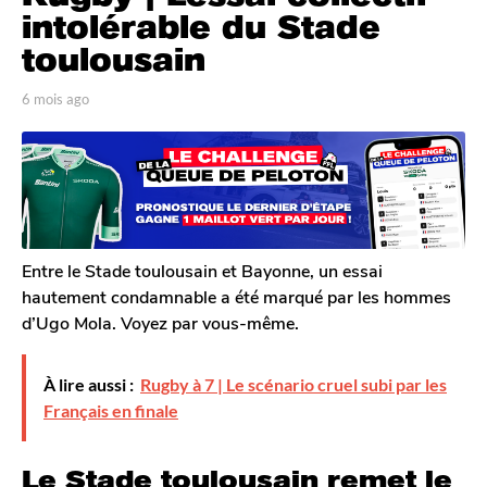
o
intolérable du Stade
i
toulousain
s
a
p
6 mois ago
6
g
a
m
r
o
o
T
i
6
o
s
m
m
a
G
o
g
a
o
i
l
Entre le Stade toulousain et Bayonne, un essai
s
e
hautement condamnable a été marqué par les hommes
a
r
d’Ugo Mola. Voyez par vous-même.
o
g
n
o
À lire aussi :
Rugby à 7 | Le scénario cruel subi par les
Français en finale
Le Stade toulousain remet le