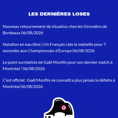
d
e
LES DERNIÈRES LOSES
r
e
c
Nouveau retournement de situation chez les Girondins de
h
Bordeaux
06/08/2026
e
r
Natation en eau libre | Un Français rate la médaille pour 7
c
h
secondes aux Championnats d’Europe
06/08/2026
e
p
Le point surréaliste de Gaël Monfils pour son dernier match à
o
Montréal !
06/08/2026
u
r
C’est officiel : Gaël Monfils ne connaîtra plus jamais la défaite à
:
Montréal
06/08/2026