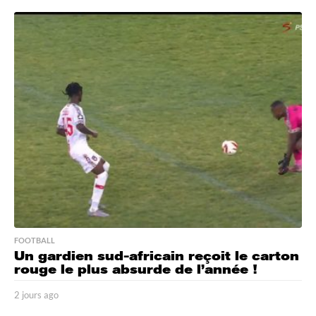
j
o
u
r
s
a
g
o
FOOTBALL
Un gardien sud-africain reçoit le carton
rouge le plus absurde de l’année !
2 jours ago
3
j