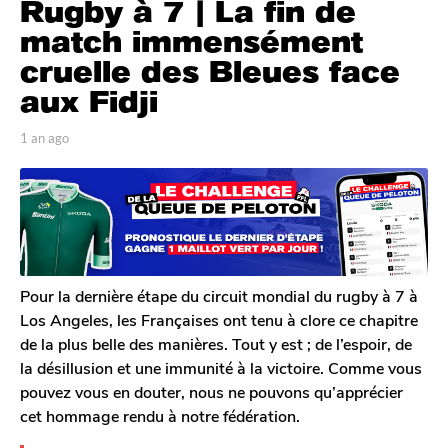
Rugby à 7 | La fin de
a
n
match immensément
a
cruelle des Bleues face
g
aux Fidji
o
1
p
1 an ago
1
a
a
a
n
r
n
T
a
a
o
g
g
m
o
o
G
a
l
Pour la dernière étape du circuit mondial du rugby à 7 à
e
Los Angeles, les Françaises ont tenu à clore ce chapitre
r
de la plus belle des manières. Tout y est ; de l’espoir, de
o
la désillusion et une immunité à la victoire. Comme vous
n
pouvez vous en douter, nous ne pouvons qu’apprécier
cet hommage rendu à notre fédération.