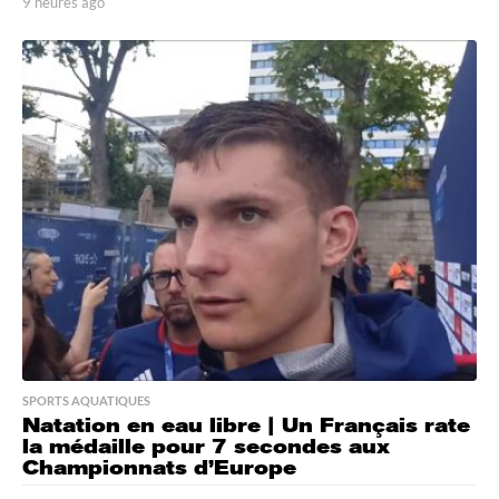
9 heures ago
9
h
e
u
r
e
s
a
g
o
SPORTS AQUATIQUES
Natation en eau libre | Un Français rate
la médaille pour 7 secondes aux
Championnats d’Europe