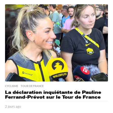
j
o
u
r
s
a
g
o
CYCLISME
,
TOUR DE FRANCE
La déclaration inquiétante de Pauline
Ferrand-Prévot sur le Tour de France
2 jours ago
2
j