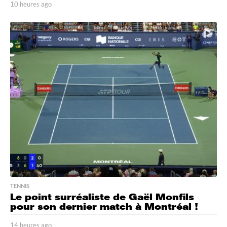
10 heures ago
1
0
h
e
u
r
e
s
a
g
o
TENNIS
Le point surréaliste de Gaël Monfils
pour son dernier match à Montréal !
14 heures ago
1