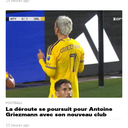
14 heures ago
1
4
h
e
u
r
e
s
a
g
o
FOOTBALL
La déroute se poursuit pour Antoine
Griezmann avec son nouveau club
15 heures ago
1