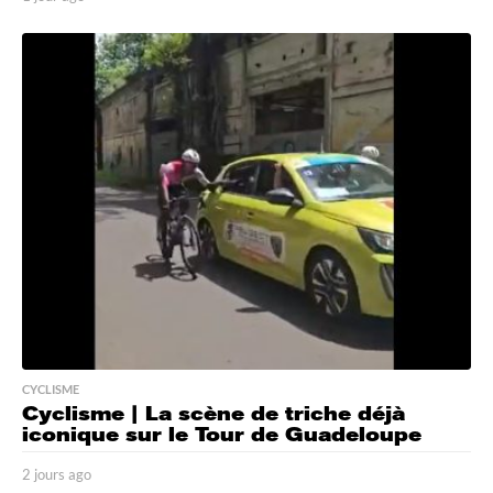
j
o
u
r
s
a
g
o
CYCLISME
Cyclisme | La scène de triche déjà
iconique sur le Tour de Guadeloupe
2 jours ago
2