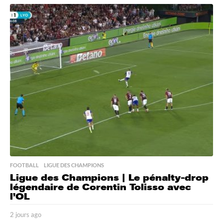
o
u
r
s
a
g
o
FOOTBALL
,
LIGUE DES CHAMPIONS
Ligue des Champions | Le pénalty-drop
légendaire de Corentin Tolisso avec
l’OL
2 jours ago
2