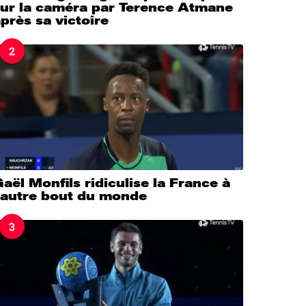
sur la caméra par Terence Atmane
près sa victoire
2
aël Monfils ridiculise la France à
l’autre bout du monde
3