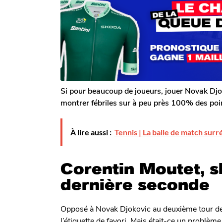
T
a
g
o
g
m
o
o
G
a
l
e
r
o
n
Si pour beaucoup de joueurs, jouer Novak Djo
montrer fébriles sur à peu près 100% des poin
À lire aussi :
Tennis | La balle de match surr
Corentin Moutet, 
dernière seconde
Opposé à Novak Djokovic au deuxième tour de
l’étiquette de favori. Mais était-ce un problè