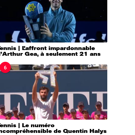
ennis | L’affront impardonnable
d’Arthur Gea, à seulement 21 ans
6
Tennis | Le numéro
incompréhensible de Quentin Halys