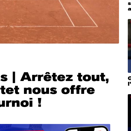
a
 | Arrêtez tout,
G
et nous offre
urnoi !