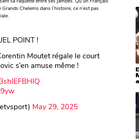
assant sa raquette entre ses jambes. Qu’un Français
 Grands Chelems dans l’histoire, ce n’est pas
iale.
UEL POINT !
rentin Moutet régale le court
ovic s’en amuse même !
L
o/3shIEFBHIQ
W9yw
etvsport)
May 29, 2025