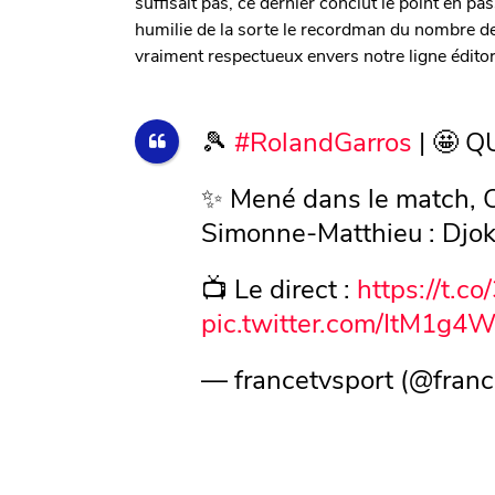
suffisait pas, ce dernier conclut le point en p
humilie de la sorte le recordman du nombre de
vraiment respectueux envers notre ligne éditor
🎾
#RolandGarros
| 🤩 Q
✨ Mené dans le match, Co
Simonne-Matthieu : Djok
📺 Le direct :
https://t.c
pic.twitter.com/ItM1g4
— francetvsport (@franc