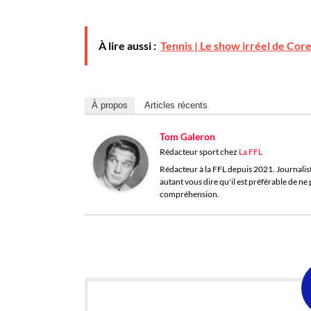
À lire aussi :
Tennis | Le show irréel de Cor
À propos
Articles récents
Tom Galeron
Rédacteur sport
chez
La FFL
Rédacteur à la FFL depuis 2021. Journaliste 
autant vous dire qu'il est préférable de n
compréhension.