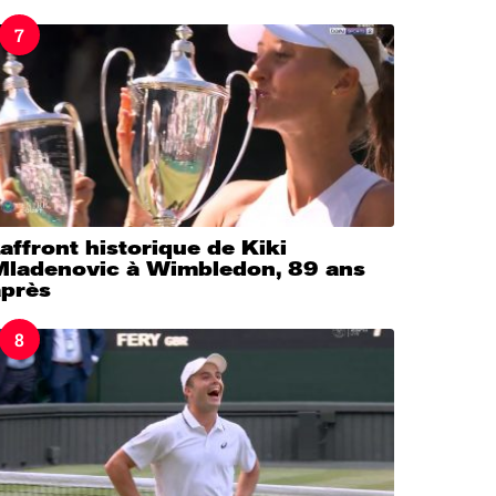
7
’affront historique de Kiki
Mladenovic à Wimbledon, 89 ans
après
8