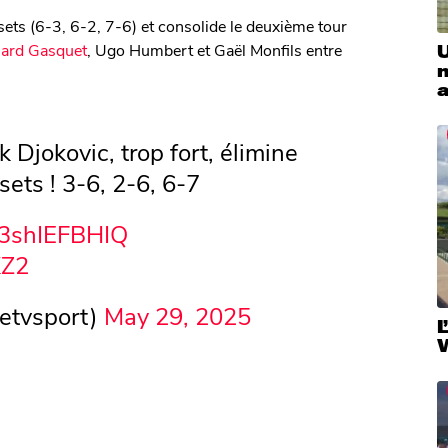
 sets (6-3, 6-2, 7-6) et consolide le deuxième tour
chard Gasquet
, Ugo Humbert et Gaël Monfils entre
U
m
 Djokovic, trop fort, élimine
sets ! 3-6, 2-6, 6-7
o/3shIEFBHIQ
KZ2
etvsport)
May 29, 2025
L