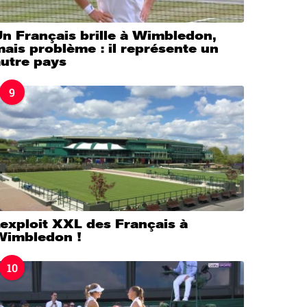
n Français brille à Wimbledon,
ais problème : il représente un
autre pays
9
’exploit XXL des Français à
Wimbledon !
10