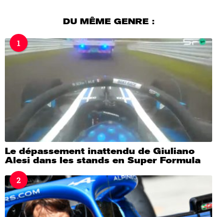
o
u
DU MÊME GENRE :
r
a
1
g
o
Le dépassement inattendu de Giuliano
Alesi dans les stands en Super Formula
2