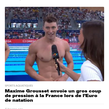
h
e
u
r
e
s
a
g
o
SPORTS AQUATIQUES
Maxime Grousset envoie un gros coup
de pression à la France lors de l’Euro
de natation
4 heures ago
4