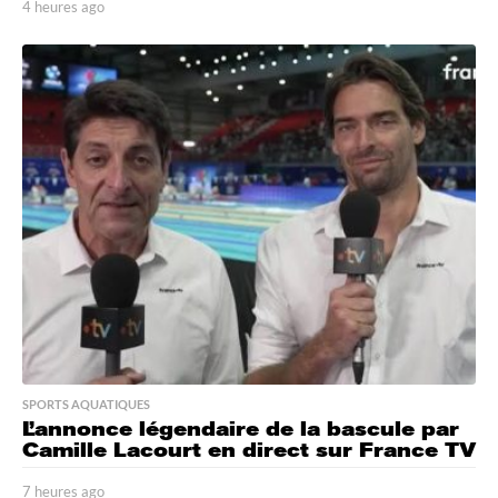
4 heures ago
4
h
e
u
r
e
s
a
g
o
SPORTS AQUATIQUES
L’annonce légendaire de la bascule par
Camille Lacourt en direct sur France TV
7 heures ago
7