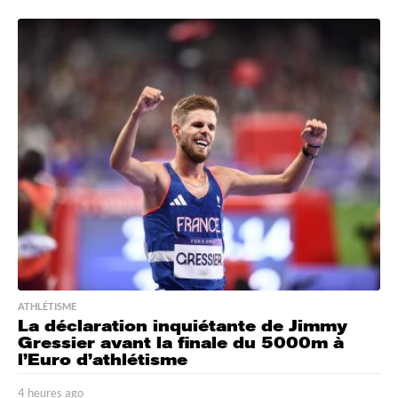
h
e
u
r
e
s
a
g
o
ATHLÉTISME
La déclaration inquiétante de Jimmy
Gressier avant la finale du 5000m à
l’Euro d’athlétisme
4 heures ago
2