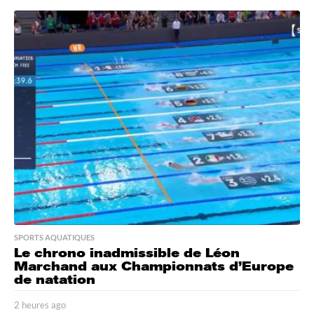
e
u
r
e
a
g
o
SPORTS AQUATIQUES
Le chrono inadmissible de Léon
Marchand aux Championnats d’Europe
de natation
2 heures ago
2