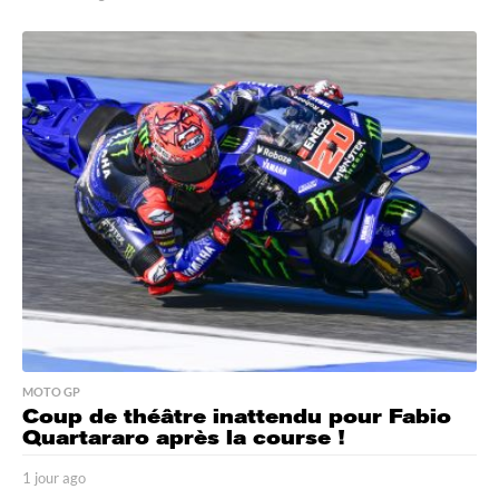
2
h
e
u
r
e
s
a
g
o
MOTO GP
Coup de théâtre inattendu pour Fabio
Quartararo après la course !
1 jour ago
1