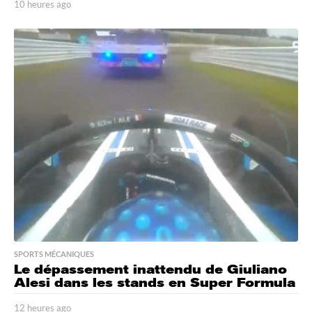
10 heures ago
1
0
h
e
u
r
e
s
a
g
o
SPORTS MÉCANIQUES
Le dépassement inattendu de Giuliano
Alesi dans les stands en Super Formula
12 heures ago
1