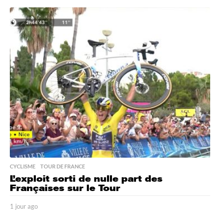
j
o
u
r
a
g
o
CYCLISME
,
TOUR DE FRANCE
L’exploit sorti de nulle part des
Françaises sur le Tour
1 jour ago
1
j