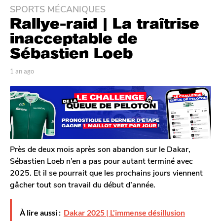
SPORTS MÉCANIQUES
1
Rallye-raid | La traîtrise
a
n
inacceptable de
a
Sébastien Loeb
g
o
p
1 an ago
1
1
a
a
r
n
a
T
a
n
o
g
a
m
o
G
g
a
o
l
Près de deux mois après son abandon sur le Dakar,
e
Sébastien Loeb n’en a pas pour autant terminé avec
r
2025. Et il se pourrait que les prochains jours viennent
o
gâcher tout son travail du début d’année.
n
À lire aussi :
Dakar 2025 | L'immense désillusion