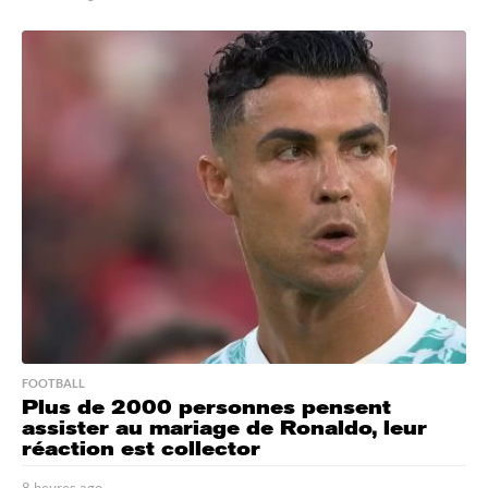
h
e
u
r
e
s
a
g
o
FOOTBALL
Plus de 2000 personnes pensent
assister au mariage de Ronaldo, leur
réaction est collector