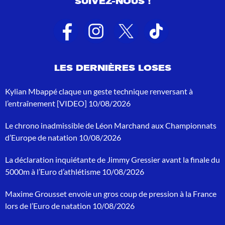
SUIVEZ-NOUS !
l
t
a
t
s
d
e
LES DERNIÈRES LOSES
r
e
c
Kylian Mbappé claque un geste technique renversant à
h
l’entraînement [VIDEO]
10/08/2026
e
r
Le chrono inadmissible de Léon Marchand aux Championnats
c
h
d’Europe de natation
10/08/2026
e
p
La déclaration inquiétante de Jimmy Gressier avant la finale du
o
5000m à l’Euro d’athlétisme
10/08/2026
u
r
Maxime Grousset envoie un gros coup de pression à la France
:
lors de l’Euro de natation
10/08/2026