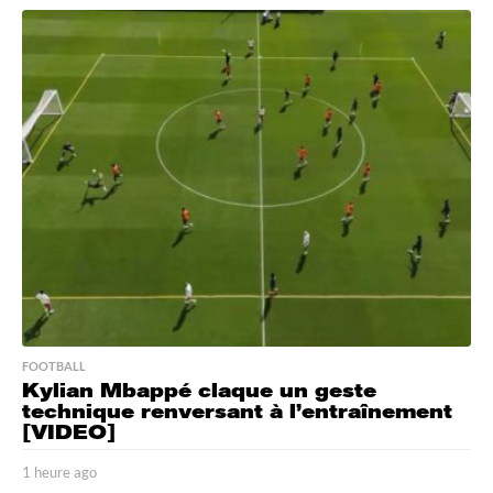
FOOTBALL
Kylian Mbappé claque un geste
technique renversant à l’entraînement
[VIDEO]
1 heure ago
1
h