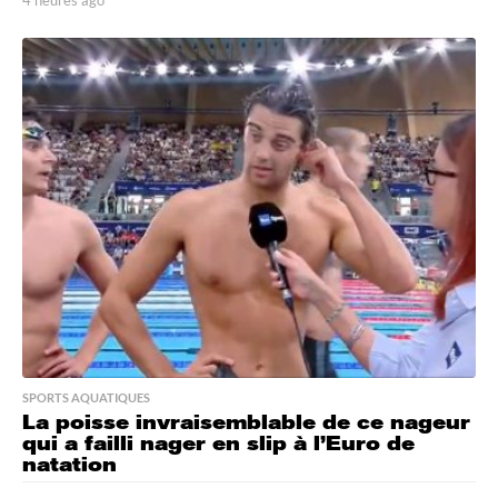
h
e
u
r
e
s
a
g
o
SPORTS AQUATIQUES
La poisse invraisemblable de ce nageur
qui a failli nager en slip à l’Euro de
natation