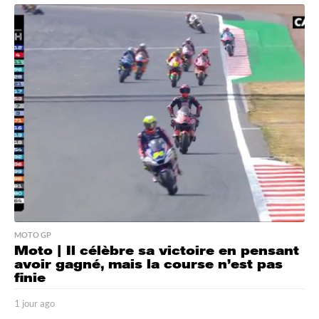
o
u
r
a
g
o
MOTO GP
Moto | Il célèbre sa victoire en pensant
avoir gagné, mais la course n’est pas
finie
1 jour ago
1
j