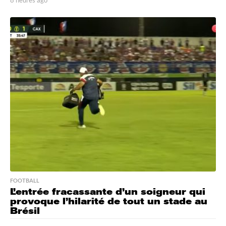
8 heures ago
8
h
e
u
r
e
s
a
g
o
FOOTBALL
L’entrée fracassante d’un soigneur qui
provoque l’hilarité de tout un stade au
Brésil