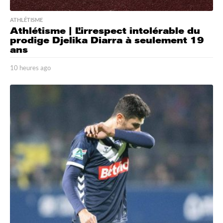
ATHLÉTISME
Athlétisme | L’irrespect intolérable du
prodige Djelika Diarra à seulement 19
ans
10 heures ago
1
0
h
e
u
r
e
s
a
g
o