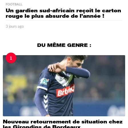
FOOTBALL
Un gardien sud-africain reçoit le carton
rouge le plus absurde de l’année !
3 jours ago
3
j
o
u
DU MÊME GENRE :
r
s
1
a
g
o
Nouveau retournement de situation chez
les Girondins de Bordeaux