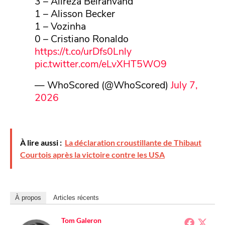
3 – Alireza Beiranvand
1 – Alisson Becker
1 – Vozinha
0 – Cristiano Ronaldo
https://t.co/urDfs0Lnly
pic.twitter.com/eLvXHT5WO9
— WhoScored (@WhoScored)
July 7,
2026
À lire aussi :
La déclaration croustillante de Thibaut
Courtois après la victoire contre les USA
À propos
Articles récents
Tom Galeron