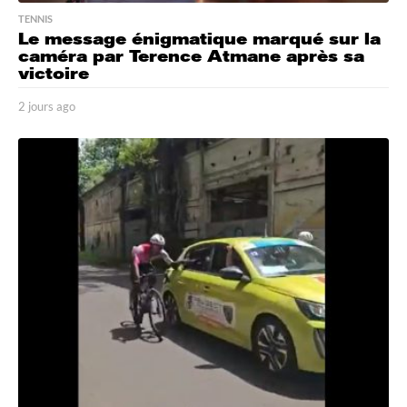
TENNIS
Le message énigmatique marqué sur la
caméra par Terence Atmane après sa
victoire
2 jours ago
2
j
o
u
r
s
a
g
o