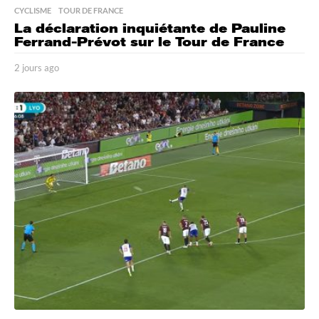
CYCLISME
,
TOUR DE FRANCE
La déclaration inquiétante de Pauline
Ferrand-Prévot sur le Tour de France
2 jours ago
2
j
o
u
r
s
a
g
o