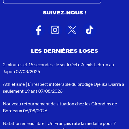
s
u
SUIVEZ-NOUS !
l
t
a
t
s
d
e
LES DERNIÈRES LOSES
r
e
c
2 minutes et 15 secondes : le set irréel d’Alexis Lebrun au
h
Japon
07/08/2026
e
r
Athlétisme | L’irrespect intolérable du prodige Djelika Diarra à
c
h
seulement 19 ans
07/08/2026
e
p
Nouveau retournement de situation chez les Girondins de
o
Bordeaux
06/08/2026
u
r
Natation en eau libre | Un Français rate la médaille pour 7
: