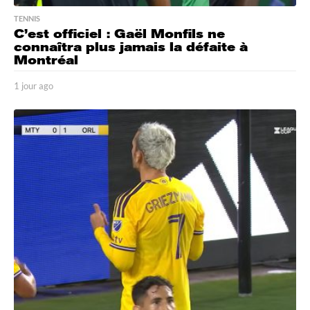
TENNIS
C’est officiel : Gaël Monfils ne
connaîtra plus jamais la défaite à
Montréal
1 jour ago
1
j
o
u
r
a
g
o