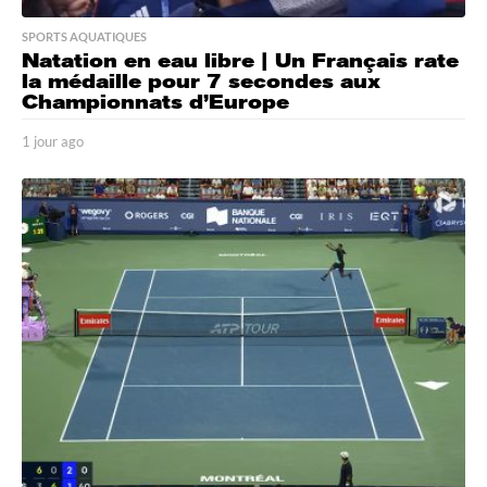
SPORTS AQUATIQUES
Natation en eau libre | Un Français rate
la médaille pour 7 secondes aux
Championnats d’Europe
1 jour ago
1
j
o
u
r
a
g
o