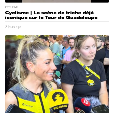
CYCLISME
Cyclisme | La scène de triche déjà
iconique sur le Tour de Guadeloupe
2 jours ago
2
j
o
u
r
s
a
g
o