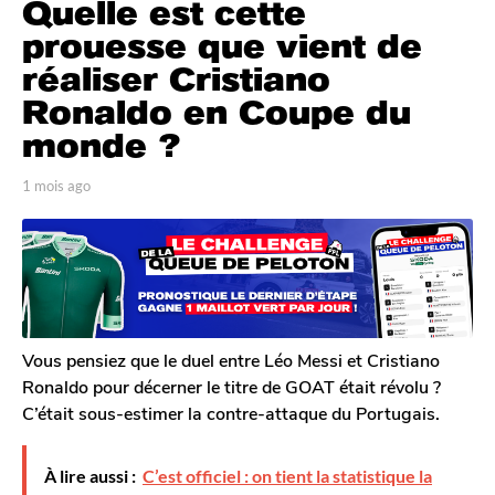
Quelle est cette
m
o
prouesse que vient de
i
réaliser Cristiano
s
Ronaldo en Coupe du
a
monde ?
g
o
p
1 mois ago
1
1
a
m
m
r
o
o
T
i
o
s
i
m
a
s
G
g
a
a
o
g
l
Vous pensiez que le duel entre Léo Messi et Cristiano
e
o
Ronaldo pour décerner le titre de GOAT était révolu ?
r
C’était sous-estimer la contre-attaque du Portugais.
o
n
À lire aussi :
C’est officiel : on tient la statistique la