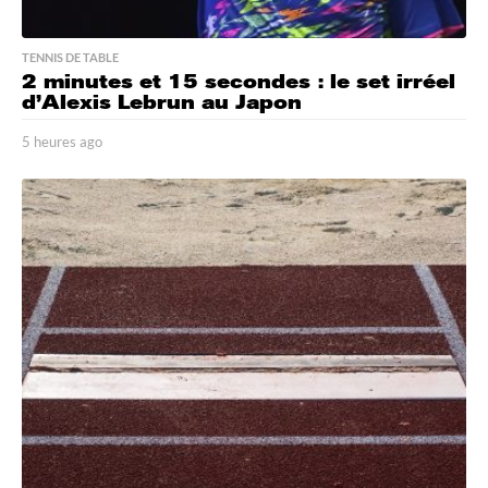
TENNIS DE TABLE
2 minutes et 15 secondes : le set irréel
d’Alexis Lebrun au Japon
5 heures ago
5
h
e
u
r
e
s
a
g
o