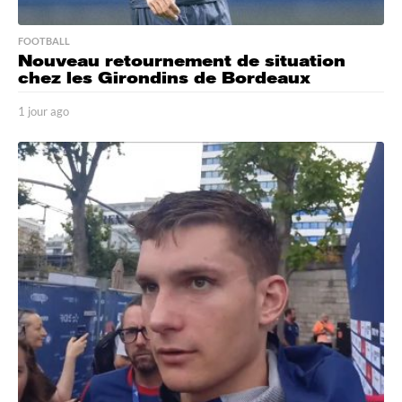
FOOTBALL
Nouveau retournement de situation
chez les Girondins de Bordeaux
1 jour ago
1
j
o
u
r
a
g
o