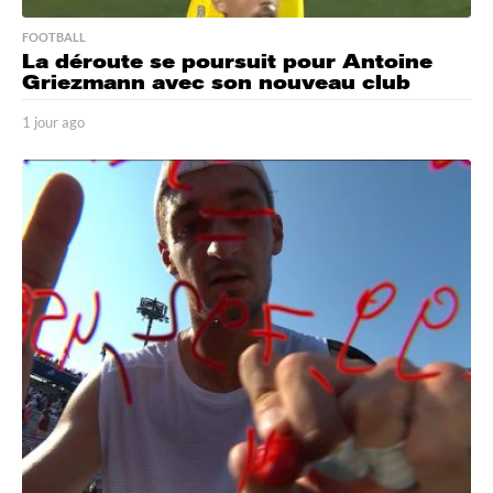
FOOTBALL
La déroute se poursuit pour Antoine
Griezmann avec son nouveau club
1 jour ago
1
j
o
u
r
a
g
o