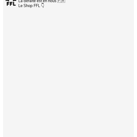
La défaite est en nous 🇫🇷
Le Shop FFL 👇