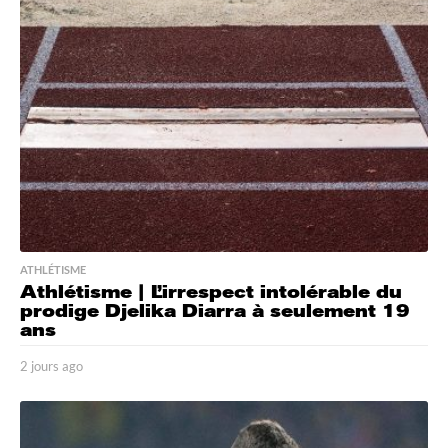
s
a
g
o
ATHLÉTISME
Athlétisme | L’irrespect intolérable du
prodige Djelika Diarra à seulement 19
ans
2 jours ago
2
j
o
u
r