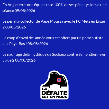
c
En Angleterre, une équipe rate 100% de ses pénaltys lors d’une
h
séance
09/08/2026
e
r
Le pénalty collector de Pape Moussa avec le FC Metz en Ligue
c
h
2
08/08/2026
e
p
Le coup d’envoi de l’année vous est offert par un parachutiste
o
aux Pays-Bas !
08/08/2026
u
r
Le naufrage déjà mythique de Sochaux contre Saint-Étienne en
:
Ligue 2
08/08/2026