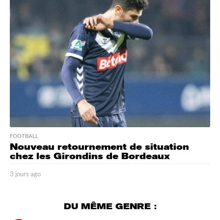
s
a
g
o
FOOTBALL
Nouveau retournement de situation
chez les Girondins de Bordeaux
3 jours ago
3
j
o
u
DU MÊME GENRE :
r