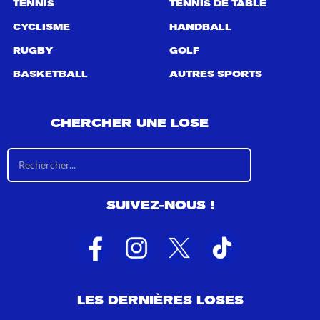
TENNIS
TENNIS DE TABLE
CYCLISME
HANDBALL
RUGBY
GOLF
BASKETBALL
AUTRES SPORTS
CHERCHER UNE LOSE
R
é
s
u
SUIVEZ-NOUS !
l
t
a
t
s
d
e
LES DERNIÈRES LOSES
r
e