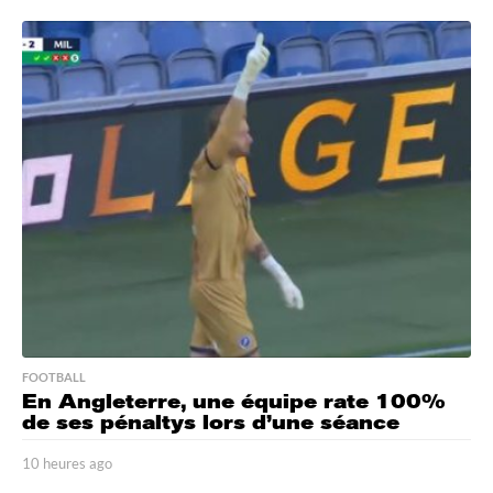
FOOTBALL
En Angleterre, une équipe rate 100%
de ses pénaltys lors d’une séance
10 heures ago
1
0