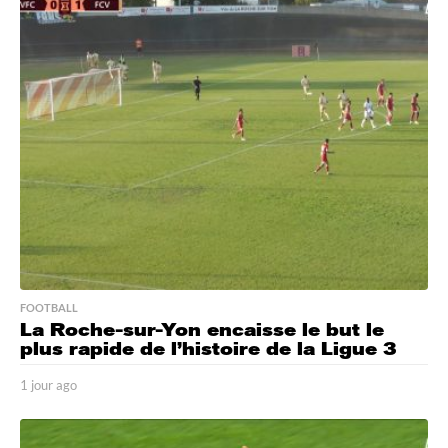
e
u
r
e
s
a
g
o
FOOTBALL
La Roche-sur-Yon encaisse le but le
plus rapide de l’histoire de la Ligue 3
1 jour ago
1
j
o
u