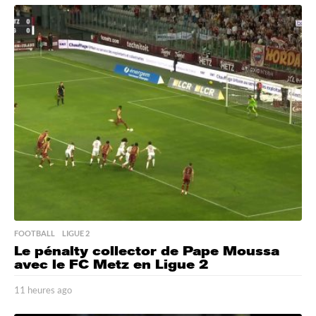
h
e
u
r
e
s
a
g
o
FOOTBALL
,
LIGUE 2
Le pénalty collector de Pape Moussa
avec le FC Metz en Ligue 2
11 heures ago
1
1