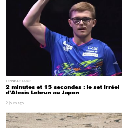
r
a
g
o
TENNIS DE TABLE
2 minutes et 15 secondes : le set irréel
d’Alexis Lebrun au Japon
2 jours ago
2
j
o
u
r