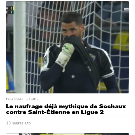
h
e
u
r
e
s
a
g
o
FOOTBALL
,
LIGUE 2
Le naufrage déjà mythique de Sochaux
contre Saint-Étienne en Ligue 2
13 heures ago
1
2
h