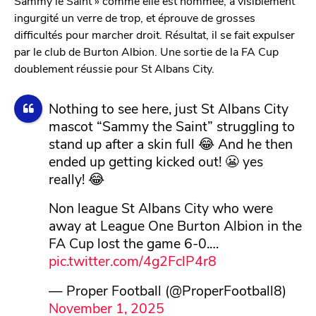
Sammy le Saint » comme elle est nommée, a visiblement
ingurgité un verre de trop, et éprouve de grosses
difficultés pour marcher droit. Résultat, il se fait expulser
par le club de Burton Albion. Une sortie de la FA Cup
doublement réussie pour St Albans City.
Nothing to see here, just St Albans City
mascot “Sammy the Saint” struggling to
stand up after a skin full 😂 And he then
ended up getting kicked out! 😬 yes
really! 😂
Non league St Albans City who were
away at League One Burton Albion in the
FA Cup lost the game 6-0.…
pic.twitter.com/4g2FclP4r8
— Proper Football (@ProperFootball8)
November 1, 2025