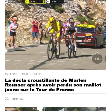
u
r
e
s
a
g
o
CYCLISME
,
TOUR DE FRANCE
La décla croustillante de Marlen
Reusser après avoir perdu son maillot
jaune sur le Tour de France
23 heures ago
2
3
h