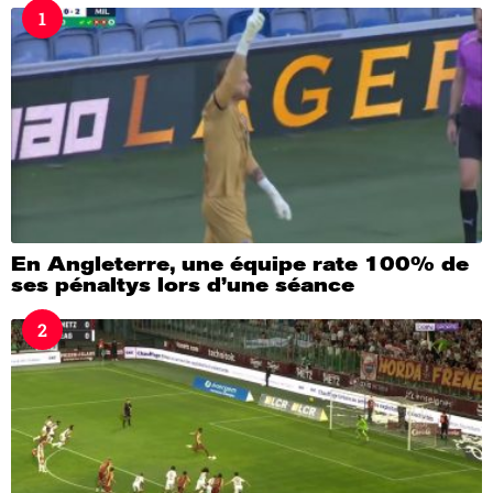
s
1
a
g
o
En Angleterre, une équipe rate 100% de
ses pénaltys lors d’une séance
2