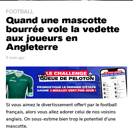
FOOTBALL
9
Quand une mascotte
m
o
bourrée vole la vedette
i
aux joueurs en
s
Angleterre
a
g
p
9 mois ago
6
o
a
m
6
r
o
T
i
m
o
s
o
m
a
i
G
g
s
a
o
l
a
Si vous aimez le divertissement offert par le football
e
g
français, alors vous allez adorer celui de nos voisins
r
o
anglais. On sous-estime bien trop le potentiel d’une
o
mascotte.
n