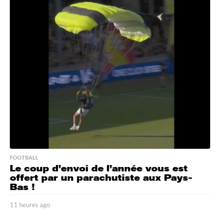
h
e
u
r
e
s
a
g
o
FOOTBALL
Le coup d’envoi de l’année vous est
offert par un parachutiste aux Pays-
Bas !
11 heures ago
1
1