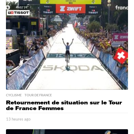
e
u
r
e
s
a
g
o
CYCLISME
,
TOUR DE FRANCE
Retournement de situation sur le Tour
de France Femmes
13 heures ago
1
3
h