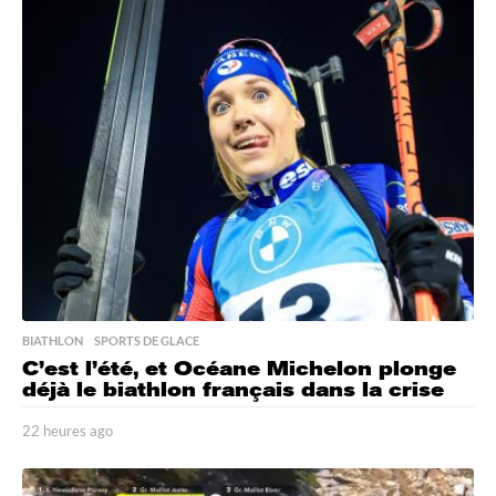
e
u
r
e
s
a
g
o
BIATHLON
,
SPORTS DE GLACE
C’est l’été, et Océane Michelon plonge
déjà le biathlon français dans la crise
22 heures ago
2
2
h
e