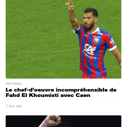
r
a
g
o
FOOTBALL
Le chef-d’oeuvre incompréhensible de
Fahd El Khoumisti avec Caen
1 jour ago
1
j
o
u