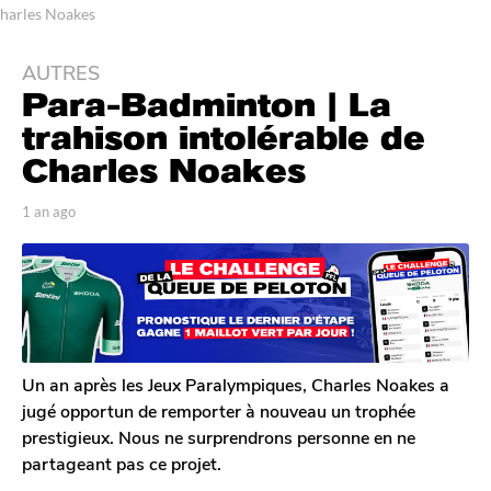
harles Noakes
AUTRES
1
Para-Badminton | La
a
n
trahison intolérable de
a
Charles Noakes
g
o
p
1 an ago
6
6
a
m
r
o
m
T
i
o
o
s
i
m
a
G
s
g
a
o
a
l
Un an après les Jeux Paralympiques, Charles Noakes a
g
e
jugé opportun de remporter à nouveau un trophée
o
r
prestigieux. Nous ne surprendrons personne en ne
o
partageant pas ce projet.
n