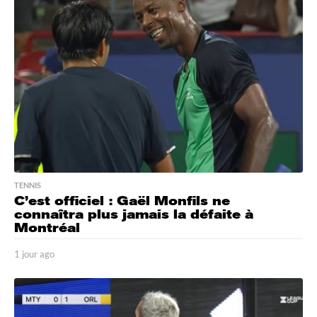
g
o
TENNIS
C’est officiel : Gaël Monfils ne
connaîtra plus jamais la défaite à
Montréal
1 jour ago
1
j
o
u
r