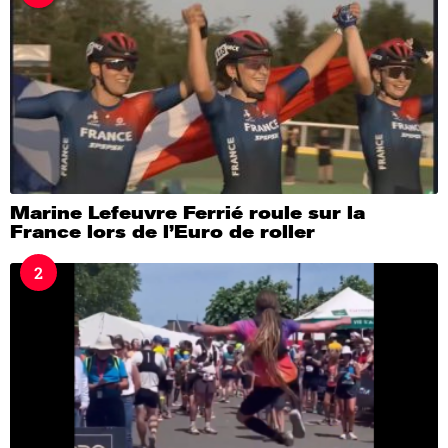
g
o
Marine Lefeuvre Ferrié roule sur la
France lors de l’Euro de roller
2