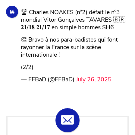
🏆 Charles NOAKES (n°2) défait le n°3
mondial Vitor Gonçalves TAVARES 🇧🇷
𝟐𝟏/𝟏𝟖 𝟐𝟏/𝟏𝟕 en simple hommes SH6
👏 Bravo à nos para-badistes qui font
rayonner la France sur la scène
internationale !
(2/2)
— FFBaD (@FFBaD)
July 26, 2025