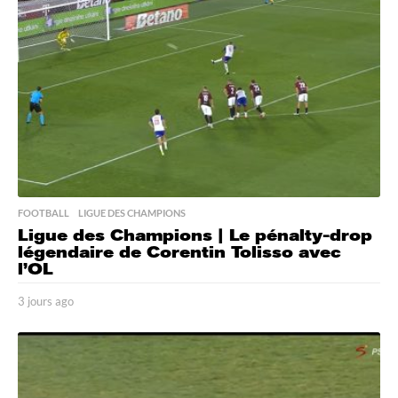
g
o
FOOTBALL
,
LIGUE DES CHAMPIONS
Ligue des Champions | Le pénalty-drop
légendaire de Corentin Tolisso avec
l’OL
3 jours ago
3
j
o
u
r
s