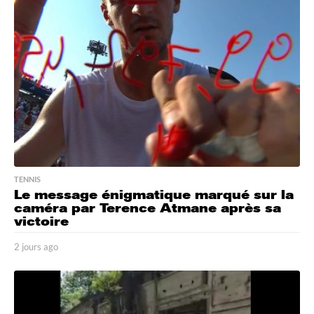
g
o
TENNIS
Le message énigmatique marqué sur la
caméra par Terence Atmane après sa
victoire
2 jours ago
2
j
o
u
r
s