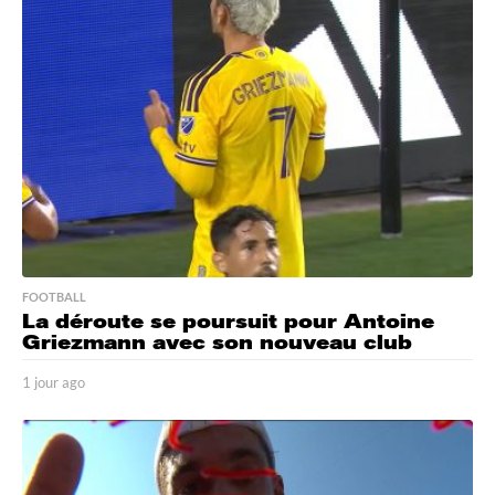
a
g
o
FOOTBALL
La déroute se poursuit pour Antoine
Griezmann avec son nouveau club
1 jour ago
1
j
o
u
r
a