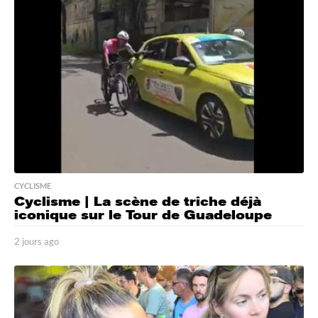
a
g
o
CYCLISME
Cyclisme | La scène de triche déjà
iconique sur le Tour de Guadeloupe
2 jours ago
2
j
o
u
r
s