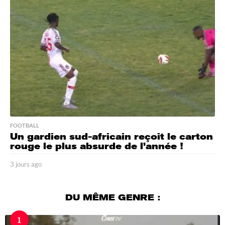
a
g
o
FOOTBALL
Un gardien sud-africain reçoit le carton
rouge le plus absurde de l’année !
3 jours ago
3
j
o
u
DU MÊME GENRE :
r
s
1
a