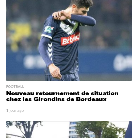
r
e
s
a
g
o
FOOTBALL
Nouveau retournement de situation
chez les Girondins de Bordeaux
1 jour ago
1
j
o
u
r