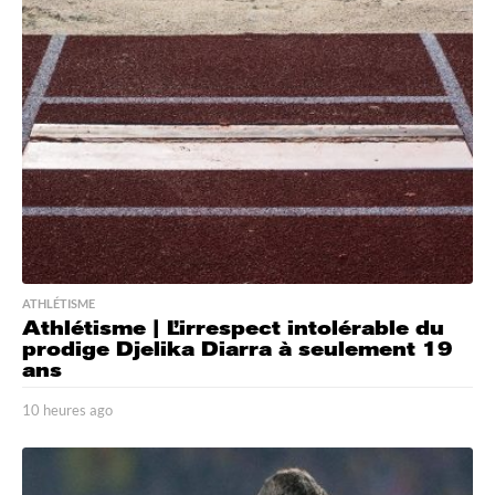
e
s
a
g
o
ATHLÉTISME
Athlétisme | L’irrespect intolérable du
prodige Djelika Diarra à seulement 19
ans
10 heures ago
1
0
h
e
u