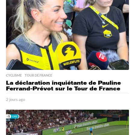
a
g
o
CYCLISME
,
TOUR DE FRANCE
La déclaration inquiétante de Pauline
Ferrand-Prévot sur le Tour de France
2 jours ago
2
j
o
u
r
s
a