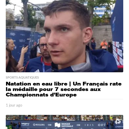
a
g
o
SPORTS AQUATIQUES
Natation en eau libre | Un Français rate
la médaille pour 7 secondes aux
Championnats d’Europe
1 jour ago
1
j
o
u
r