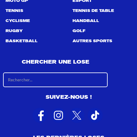
MOTO GP
ESPORT
TENNIS
TENNIS DE TABLE
CYCLISME
HANDBALL
RUGBY
GOLF
BASKETBALL
AUTRES SPORTS
CHERCHER UNE LOSE
R
é
s
u
SUIVEZ-NOUS !
l
t
a
t
s
d
e