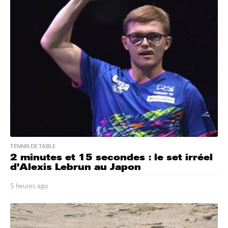
TENNIS DE TABLE
2 minutes et 15 secondes : le set irréel
d’Alexis Lebrun au Japon
5 heures ago
5
h
e
u
r