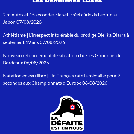
LES DERNIÈRES LOSES
r
e
c
2 minutes et 15 secondes : le set irréel d’Alexis Lebrun au
h
Japon
07/08/2026
e
r
Athlétisme | L’irrespect intolérable du prodige Djelika Diarra à
c
h
seulement 19 ans
07/08/2026
e
p
Nouveau retournement de situation chez les Girondins de
o
Bordeaux
06/08/2026
u
r
Natation en eau libre | Un Français rate la médaille pour 7
:
secondes aux Championnats d’Europe
06/08/2026