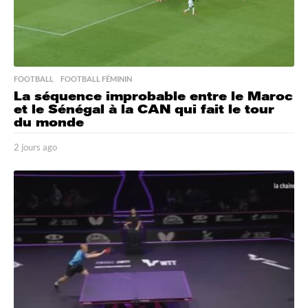
FOOTBALL
,
FOOTBALL FÉMININ
La séquence improbable entre le Maroc
et le Sénégal à la CAN qui fait le tour
du monde
2 jours ago
2
j
o
u
r
s
a
g
o