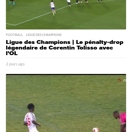
FOOTBALL
,
LIGUE DES CHAMPIONS
Ligue des Champions | Le pénalty-drop
légendaire de Corentin Tolisso avec
l’OL
2 jours ago
2
j
o
u
r
s
a
g
o