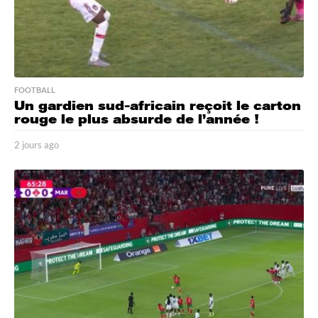
FOOTBALL
Un gardien sud-africain reçoit le carton
rouge le plus absurde de l’année !
2 jours ago
2
j
o
u
r
s
a
g
o