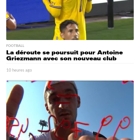
FOOTBALL
La déroute se poursuit pour Antoine
Griezmann avec son nouveau club
10 heures ago
1
0
h
e
u
r
e
s
a
g
o