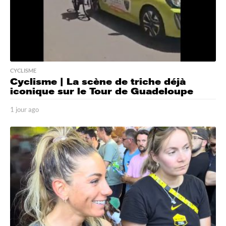
CYCLISME
Cyclisme | La scène de triche déjà
iconique sur le Tour de Guadeloupe
1 jour ago
1
j
o
u
r
a
g
o