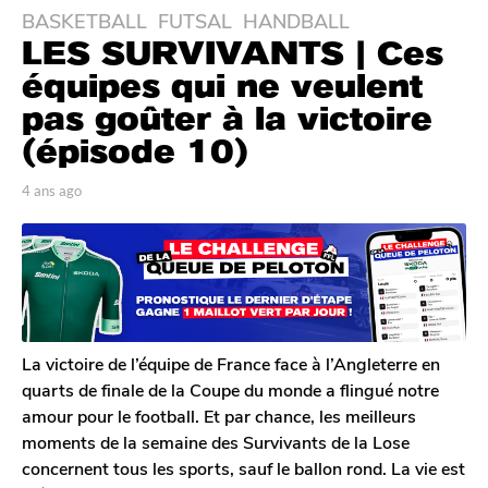
BASKETBALL
,
FUTSAL
,
HANDBALL
4
LES SURVIVANTS | Ces
a
n
équipes qui ne veulent
s
pas goûter à la victoire
a
(épisode 10)
g
o
p
4 ans ago
4
4
a
a
a
r
n
T
s
n
o
a
s
m
g
a
G
o
g
a
l
o
La victoire de l’équipe de France face à l’Angleterre en
e
quarts de finale de la Coupe du monde a flingué notre
r
amour pour le football. Et par chance, les meilleurs
o
moments de la semaine des Survivants de la Lose
n
concernent tous les sports, sauf le ballon rond. La vie est