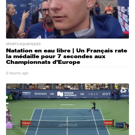
SPORTS AQUATIQUES
Natation en eau libre | Un Français rate
la médaille pour 7 secondes aux
Championnats d’Europe
6 heures ago
6
h
e
u
r
e
s
a
g
o