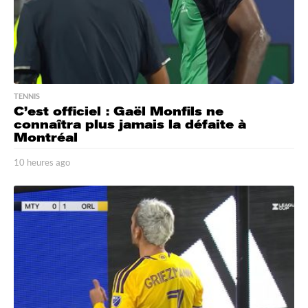
TENNIS
C’est officiel : Gaël Monfils ne
connaîtra plus jamais la défaite à
Montréal
10 heures ago
1
0
h
e
u
r
e
s
a
g
o