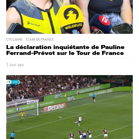
CYCLISME
,
TOUR DE FRANCE
La déclaration inquiétante de Pauline
Ferrand-Prévot sur le Tour de France
1 jour ago
1
j
o
u
r
a
g
o