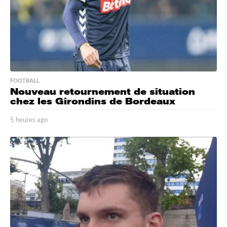
FOOTBALL
Nouveau retournement de situation
chez les Girondins de Bordeaux
5 heures ago
5
h
e
u
r
e
s
a
g
o