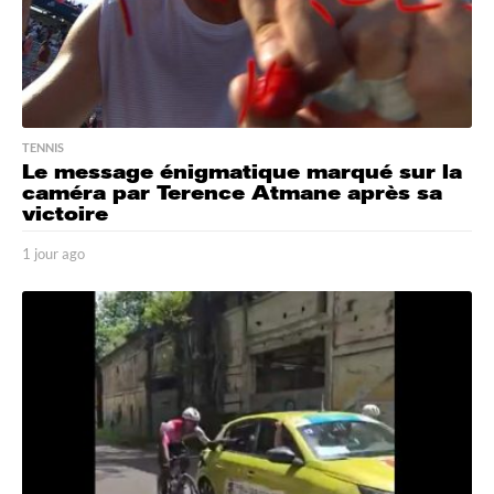
TENNIS
Le message énigmatique marqué sur la
caméra par Terence Atmane après sa
victoire
1 jour ago
1
j
o
u
r
a
g
o