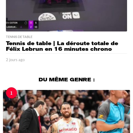
TENNIS DE TABLE
Tennis de table | La déroute totale de
Félix Lebrun en 16 minutes chrono
2 jours ago
2
j
o
u
DU MÊME GENRE :
r
s
1
a
g
o