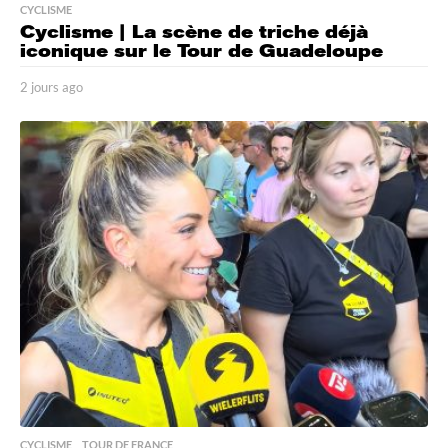
CYCLISME
Cyclisme | La scène de triche déjà
iconique sur le Tour de Guadeloupe
2 jours ago
2
j
o
u
r
s
a
g
o
CYCLISME
,
TOUR DE FRANCE