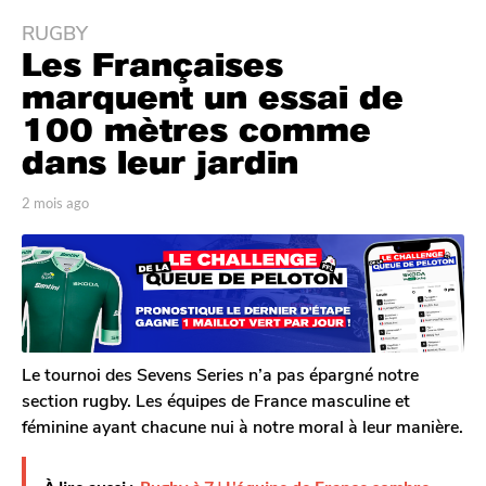
RUGBY
2
Les Françaises
m
o
marquent un essai de
i
100 mètres comme
s
dans leur jardin
a
g
p
2 mois ago
2
o
a
m
2
r
o
T
i
m
o
s
o
m
a
i
G
g
s
a
o
l
a
Le tournoi des Sevens Series n’a pas épargné notre
e
g
section rugby. Les équipes de France masculine et
r
o
féminine ayant chacune nui à notre moral à leur manière.
o
n