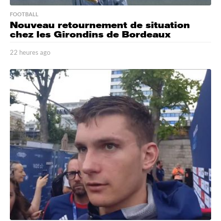
FOOTBALL
Nouveau retournement de situation
chez les Girondins de Bordeaux
22 heures ago
2
2
h
e
u
r
e
s
a
g
o