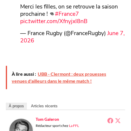
Merci les filles, on se retrouve la saison
prochaine ! 👊
#France7
pic.twitter.com/Xfnyjxl8nB
— France Rugby (@FranceRugby)
June 7,
2026
À lire aussi :
UBB - Clermont : deux prouesses
venues d'ailleurs dans le même match !
À propos
Articles récents
Tom Galeron
Rédacteur sport
chez
La FFL