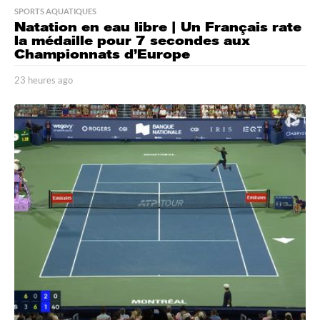
SPORTS AQUATIQUES
Natation en eau libre | Un Français rate
la médaille pour 7 secondes aux
Championnats d’Europe
23 heures ago
2
3
h
e
u
r
e
s
a
g
o