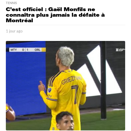
TENNIS
C’est officiel : Gaël Monfils ne
connaîtra plus jamais la défaite à
Montréal
1 jour ago
1
j
o
u
r
a
g
o