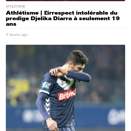
ATHLÉTISME
Athlétisme | L’irrespect intolérable du
prodige Djelika Diarra à seulement 19
ans
4 heures ago
4
h
e
u
r
e
s
a
g
o