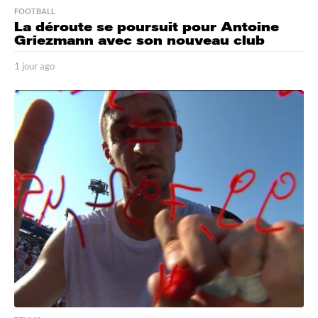
FOOTBALL
La déroute se poursuit pour Antoine
Griezmann avec son nouveau club
1 jour ago
1
j
o
u
r
a
g
o