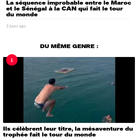
La séquence improbable entre le Maroc
et le Sénégal à la CAN qui fait le tour
du monde
3 jours ago
3
j
o
u
DU MÊME GENRE :
r
s
1
a
g
o
Ils célèbrent leur titre, la mésaventure du
trophée fait le tour du monde