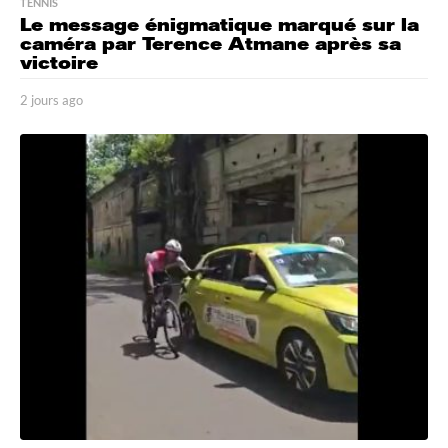
TENNIS
Le message énigmatique marqué sur la
caméra par Terence Atmane après sa
victoire
2 jours ago
2
j
o
u
r
s
a
g
o