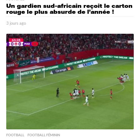
Un gardien sud-africain reçoit le carton
rouge le plus absurde de l’année !
3 jours ago
3
j
o
u
r
s
a
g
o
FOOTBALL
,
FOOTBALL FÉMININ