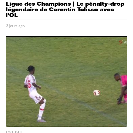
Ligue des Champions | Le pénalty-drop
légendaire de Corentin Tolisso avec
l’OL
3 jours ago
3
j
o
u
r
s
a
g
o
FOOTBALL