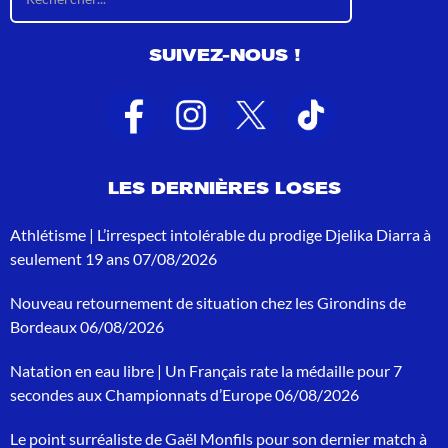
é
s
u
SUIVEZ-NOUS !
l
t
a
t
s
d
e
LES DERNIÈRES LOSES
r
e
c
Athlétisme | L’irrespect intolérable du prodige Djelika Diarra à
h
seulement 19 ans
07/08/2026
e
r
Nouveau retournement de situation chez les Girondins de
c
h
Bordeaux
06/08/2026
e
p
Natation en eau libre | Un Français rate la médaille pour 7
o
secondes aux Championnats d’Europe
06/08/2026
u
r
Le point surréaliste de Gaël Monfils pour son dernier match à
: