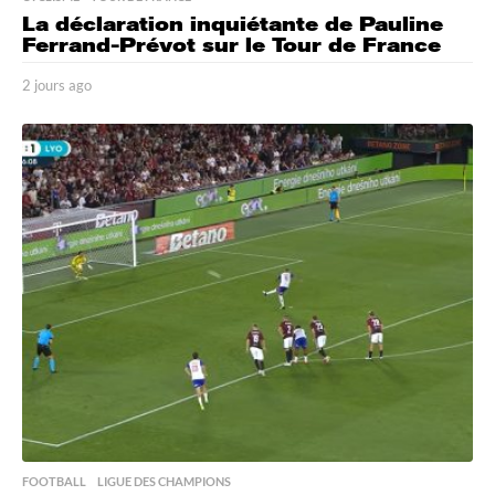
La déclaration inquiétante de Pauline
Ferrand-Prévot sur le Tour de France
2 jours ago
2
j
o
u
r
s
a
g
o
FOOTBALL
,
LIGUE DES CHAMPIONS