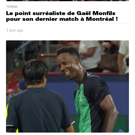
TENNIS
Le point surréaliste de Gaël Monfils
pour son dernier match à Montréal !
1 jour ago
1
j
o
u
r
a
g
o