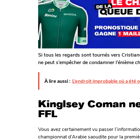
o
o
s
m
i
a
G
g
s
a
o
a
l
g
e
r
o
o
n
Si tous les regards sont tournés vers Cristia
ne peut s’empêcher de condamner l’énième 
À lire aussi :
L'endroit improbable où a été 
Kinglsey Coman ne 
FFL
Vous avez certainement vu passer l’informatio
championnat d’Arabie saoudite pour la premiè