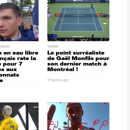
IQUES
TENNIS
 en eau libre
Le point surréaliste
nçais rate la
de Gaël Monfils pour
e pour 7
son dernier match à
es aux
Montréal !
onnats
e
9 heures ago
9
h
5
e
u
r
e
s
a
g
o