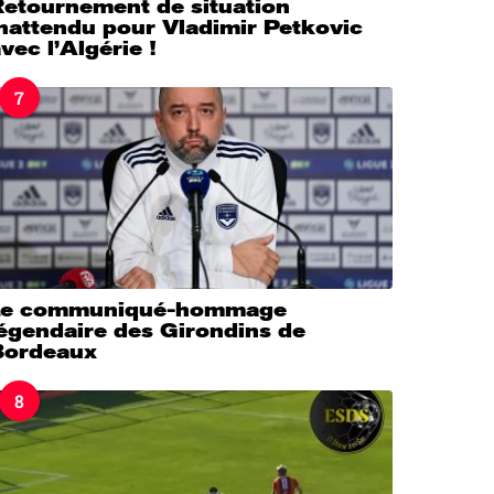
Retournement de situation
nattendu pour Vladimir Petkovic
vec l’Algérie !
7
Le communiqué-hommage
légendaire des Girondins de
Bordeaux
8