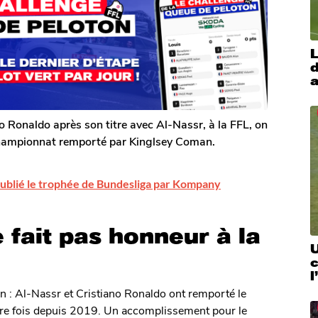
L
d
a
no Ronaldo après son titre avec Al-Nassr, à la FFL, on
championnat remporté par Kinglsey Coman.
oublié le trophée de Bundesliga par Kompany
fait pas honneur à la
U
c
l
n : Al-Nassr et Cristiano Ronaldo ont remporté le
re fois depuis 2019. Un accomplissement pour le