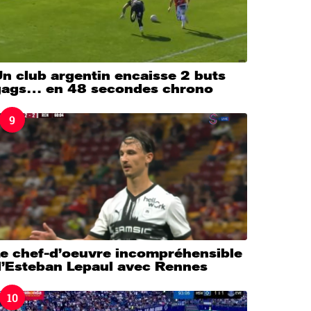
n club argentin encaisse 2 buts
gags… en 48 secondes chrono
9
Le chef-d’oeuvre incompréhensible
d’Esteban Lepaul avec Rennes
10