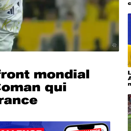
ffront mondial
L
Coman qui
France