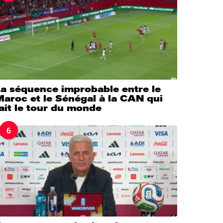
La séquence improbable entre le
aroc et le Sénégal à la CAN qui
ait le tour du monde
6