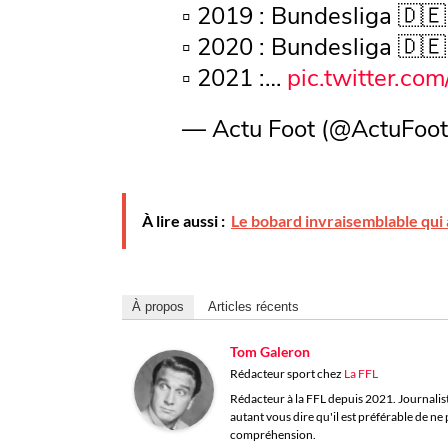
▫️ 2019 : Bundesliga 🇩🇪
▫️ 2020 : Bundesliga 🇩🇪
▫️ 2021 :…
pic.twitter.c
— Actu Foot (@ActuFoo
À lire aussi :
Le bobard invraisemblable qui 
À propos
Articles récents
Tom Galeron
Rédacteur sport
chez
La FFL
Rédacteur à la FFL depuis 2021. Journaliste 
autant vous dire qu'il est préférable de n
compréhension.