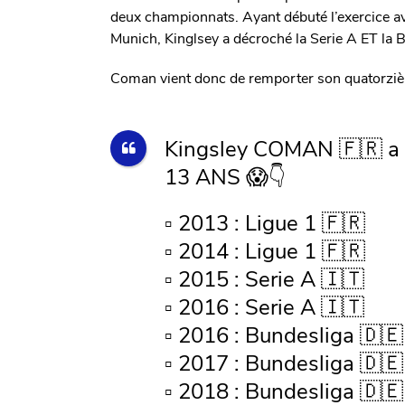
deux championnats. Ayant débuté l’exercice av
Munich, Kinglsey a décroché la Serie A ET la B
Coman vient donc de remporter son quatorzièm
Kingsley COMAN 🇫🇷 
13 ANS 😱👇
▫️ 2013 : Ligue 1 🇫🇷
▫️ 2014 : Ligue 1 🇫🇷
▫️ 2015 : Serie A 🇮🇹
▫️ 2016 : Serie A 🇮🇹
▫️ 2016 : Bundesliga 🇩🇪
▫️ 2017 : Bundesliga 🇩🇪
▫️ 2018 : Bundesliga 🇩🇪