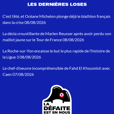
e
LES DERNIÈRES LOSES
r
e
c
C’est l’été, et Océane Michelon plonge déjà le biathlon français
h
dans la crise
08/08/2026
e
r
La décla croustillante de Marlen Reusser après avoir perdu son
c
h
maillot jaune sur le Tour de France
08/08/2026
e
p
La Roche-sur-Yon encaisse le but le plus rapide de l’histoire de
o
la Ligue 3
08/08/2026
u
r
Le chef-d’oeuvre incompréhensible de Fahd El Khoumisti avec
:
Caen
07/08/2026