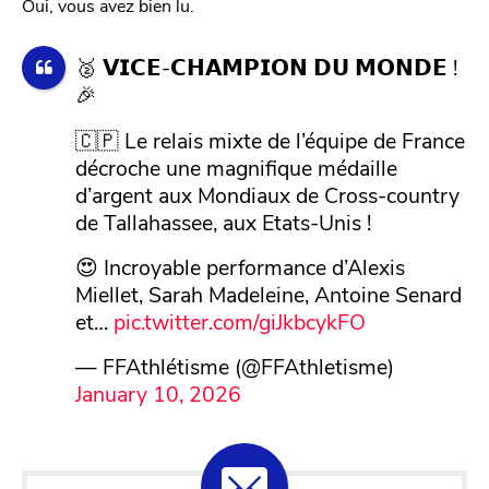
Oui, vous avez bien lu.
🥈 𝗩𝗜𝗖𝗘-𝗖𝗛𝗔𝗠𝗣𝗜𝗢𝗡 𝗗𝗨 𝗠𝗢𝗡𝗗𝗘 !
🎉
🇨🇵 Le relais mixte de l’équipe de France
décroche une magnifique médaille
d’argent aux Mondiaux de Cross-country
de Tallahassee, aux Etats-Unis !
😍 Incroyable performance d’Alexis
Miellet, Sarah Madeleine, Antoine Senard
et…
pic.twitter.com/giJkbcykFO
— FFAthlétisme (@FFAthletisme)
January 10, 2026