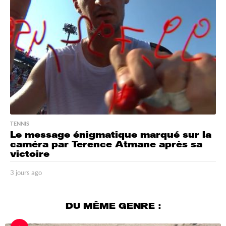
a
g
o
TENNIS
Le message énigmatique marqué sur la
caméra par Terence Atmane après sa
victoire
3 jours ago
3
j
o
u
DU MÊME GENRE :
r
s