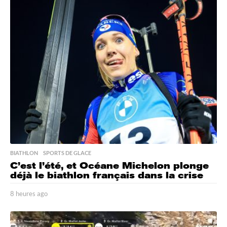
BIATHLON
,
SPORTS DE GLACE
C’est l’été, et Océane Michelon plonge
déjà le biathlon français dans la crise
8 heures ago
8
h
e
u