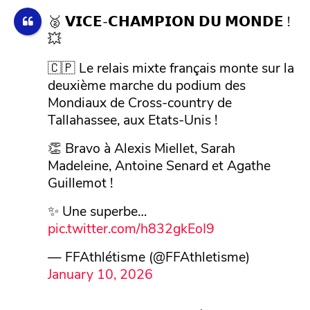
🥈 𝗩𝗜𝗖𝗘-𝗖𝗛𝗔𝗠𝗣𝗜𝗢𝗡 𝗗𝗨 𝗠𝗢𝗡𝗗𝗘 !
💥
🇨🇵 Le relais mixte français monte sur la
deuxième marche du podium des
Mondiaux de Cross-country de
Tallahassee, aux Etats-Unis !
👏 Bravo à Alexis Miellet, Sarah
Madeleine, Antoine Senard et Agathe
Guillemot !
✨ Une superbe…
pic.twitter.com/h832gkEoI9
— FFAthlétisme (@FFAthletisme)
January 10, 2026