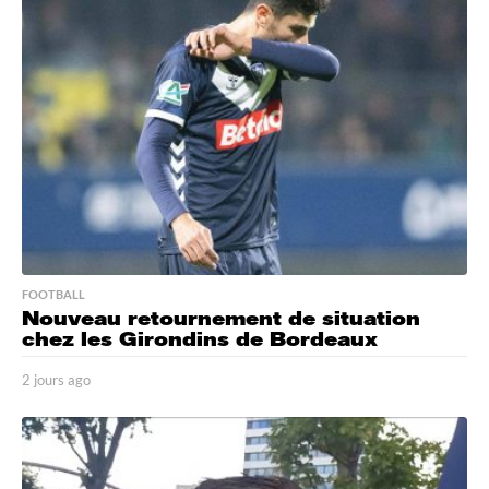
a
g
o
FOOTBALL
Nouveau retournement de situation
chez les Girondins de Bordeaux
2 jours ago
2
j
o
u
r
s