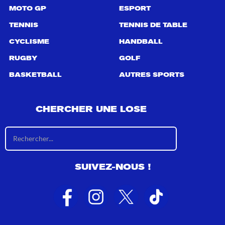
MOTO GP
ESPORT
TENNIS
TENNIS DE TABLE
CYCLISME
HANDBALL
RUGBY
GOLF
BASKETBALL
AUTRES SPORTS
CHERCHER UNE LOSE
R
é
s
u
SUIVEZ-NOUS !
l
t
a
t
s
d