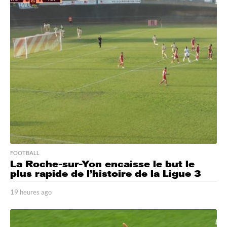
u
r
e
s
a
g
o
FOOTBALL
La Roche-sur-Yon encaisse le but le
plus rapide de l’histoire de la Ligue 3
19 heures ago
1
9
h
e