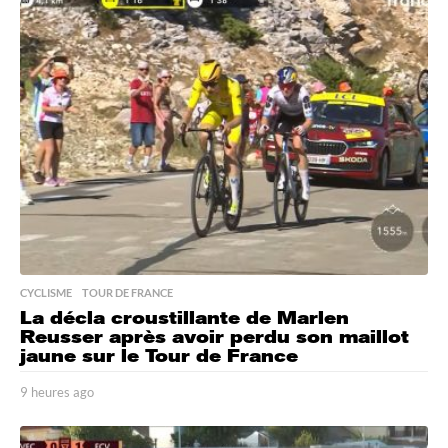
r
e
s
a
g
o
CYCLISME
,
TOUR DE FRANCE
La décla croustillante de Marlen
Reusser après avoir perdu son maillot
jaune sur le Tour de France
9 heures ago
9
h
e