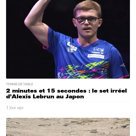
r
e
s
a
g
o
TENNIS DE TABLE
2 minutes et 15 secondes : le set irréel
d’Alexis Lebrun au Japon
1 jour ago
1
j
o
u
r