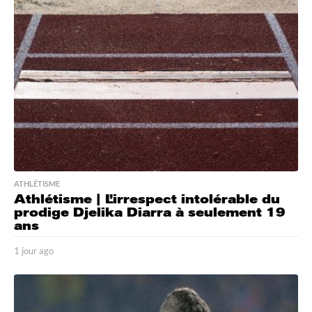
a
g
o
ATHLÉTISME
Athlétisme | L’irrespect intolérable du
prodige Djelika Diarra à seulement 19
ans
1 jour ago
1
j
o
u
r