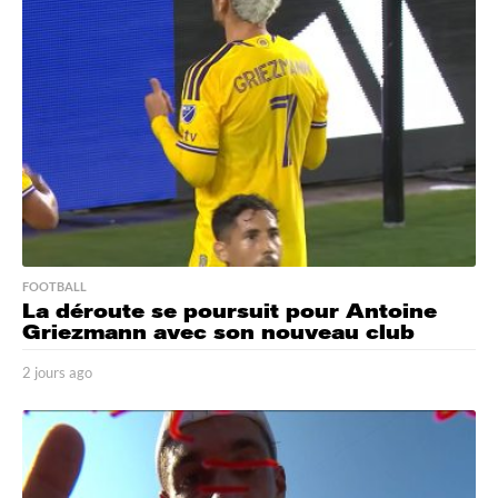
a
g
o
FOOTBALL
La déroute se poursuit pour Antoine
Griezmann avec son nouveau club
2 jours ago
2
j
o
u
r
s