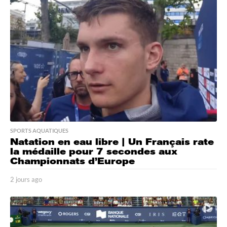
a
g
o
SPORTS AQUATIQUES
Natation en eau libre | Un Français rate
la médaille pour 7 secondes aux
Championnats d’Europe
2 jours ago
2
j
o
u
r