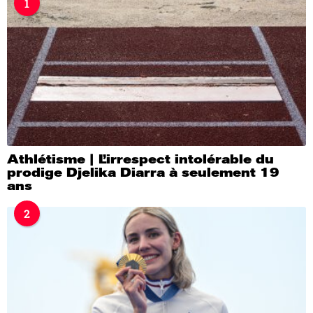
1
a
g
o
Athlétisme | L’irrespect intolérable du
prodige Djelika Diarra à seulement 19
ans
2