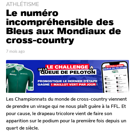
ATHLÉTISME
7
Le numéro
m
o
incompréhensible des
i
Bleus aux Mondiaux de
s
cross-country
a
g
p
7 mois ago
4
o
a
m
4
r
o
T
i
m
o
s
o
m
a
i
G
g
s
a
o
l
a
Les Championnats du monde de cross-country viennent
e
g
de prendre un virage qui ne nous plaît guère à la FFL. Et
r
o
pour cause, le drapeau tricolore vient de faire son
o
apparition sur le podium pour la première fois depuis un
n
quart de siècle.