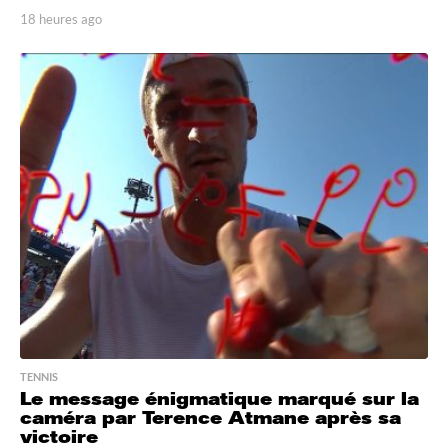
18 heures ago
1
8
h
e
u
r
e
s
a
g
o
TENNIS
Le message énigmatique marqué sur la
caméra par Terence Atmane après sa
victoire