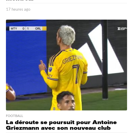
17 heures ago
1
7
h
e
u
r
e
s
a
g
o
FOOTBALL
La déroute se poursuit pour Antoine
Griezmann avec son nouveau club