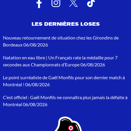
t
s
d
e
LES DERNIÈRES LOSES
r
e
c
Nouveau retournement de situation chez les Girondins de
h
Bordeaux
06/08/2026
e
r
Natation en eau libre | Un Français rate la médaille pour 7
c
h
secondes aux Championnats d’Europe
06/08/2026
e
p
Le point surréaliste de Gaël Monfils pour son dernier match à
o
Montréal !
06/08/2026
u
r
C’est officiel : Gaël Monfils ne connaîtra plus jamais la défaite à
:
Montréal
06/08/2026