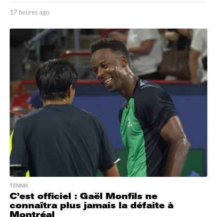
17 heures ago
1
7
h
e
u
r
e
s
a
g
o
TENNIS
C’est officiel : Gaël Monfils ne
connaîtra plus jamais la défaite à
Montréal