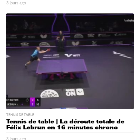
3 jours ago
3
j
o
u
r
s
a
g
o
TENNIS DE TABLE
Tennis de table | La déroute totale de
Félix Lebrun en 16 minutes chrono
3 jours ago
3