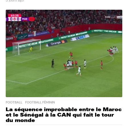
j
o
u
r
s
a
g
o
FOOTBALL
,
FOOTBALL FÉMININ
La séquence improbable entre le Maroc
et le Sénégal à la CAN qui fait le tour
du monde