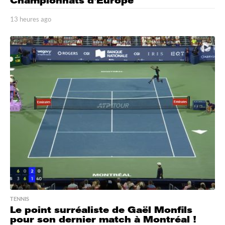
Championnats d’Europe
13 heures ago
1
3
h
e
u
r
e
s
a
g
o
TENNIS
Le point surréaliste de Gaël Monfils
pour son dernier match à Montréal !