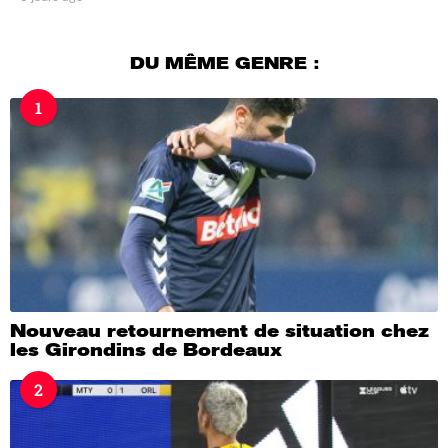
j
o
u
DU MÊME GENRE :
r
s
1
a
g
o
Nouveau retournement de situation chez
les Girondins de Bordeaux
2