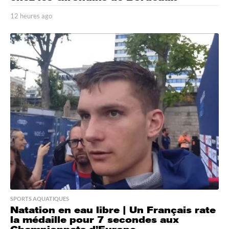
12 heures ago
1
2
h
e
u
r
e
s
a
g
o
SPORTS AQUATIQUES
Natation en eau libre | Un Français rate
la médaille pour 7 secondes aux