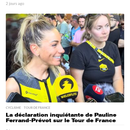
2 jours ago
2
j
o
u
r
s
a
g
o
CYCLISME
,
TOUR DE FRANCE
La déclaration inquiétante de Pauline
Ferrand-Prévot sur le Tour de France