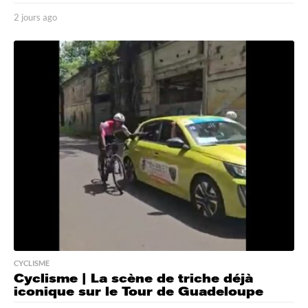
2 jours ago
2
j
o
u
r
s
a
g
o
CYCLISME
Cyclisme | La scène de triche déjà
iconique sur le Tour de Guadeloupe