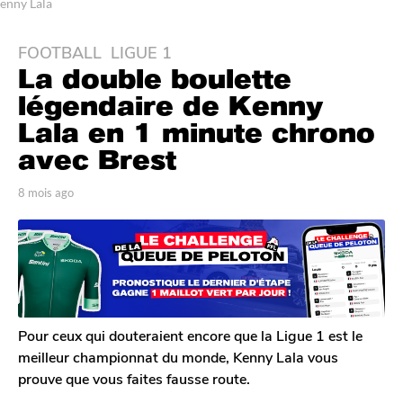
enny Lala
FOOTBALL
,
LIGUE 1
8
La double boulette
m
o
légendaire de Kenny
i
Lala en 1 minute chrono
s
avec Brest
a
g
p
8 mois ago
8
o
a
m
8
r
o
T
i
m
o
s
o
m
a
i
G
g
s
a
o
l
a
Pour ceux qui douteraient encore que la Ligue 1 est le
e
g
meilleur championnat du monde, Kenny Lala vous
r
o
prouve que vous faites fausse route.
o
n