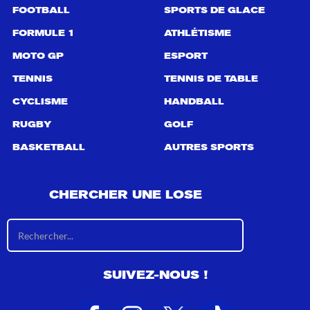
FOOTBALL
SPORTS DE GLACE
FORMULE 1
ATHLÉTISME
MOTO GP
ESPORT
TENNIS
TENNIS DE TABLE
CYCLISME
HANDBALL
RUGBY
GOLF
BASKETBALL
AUTRES SPORTS
CHERCHER UNE LOSE
R
é
s
u
SUIVEZ-NOUS !
l
t
a