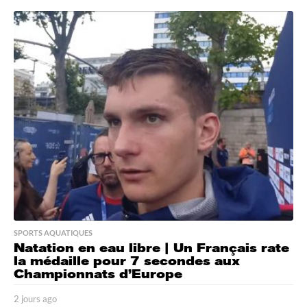
j
o
u
r
a
g
o
SPORTS AQUATIQUES
Natation en eau libre | Un Français rate
la médaille pour 7 secondes aux
Championnats d’Europe
2 jours ago
2