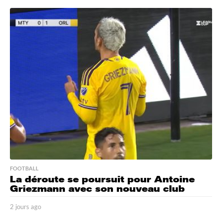
j
o
u
r
s
a
g
o
FOOTBALL
La déroute se poursuit pour Antoine
Griezmann avec son nouveau club
2 jours ago
2
j