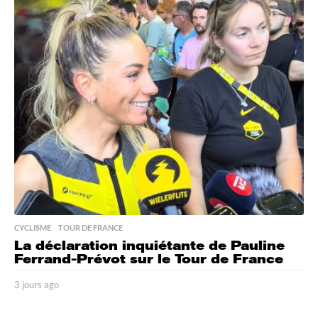
o
u
r
s
a
g
o
CYCLISME
,
TOUR DE FRANCE
La déclaration inquiétante de Pauline
Ferrand-Prévot sur le Tour de France
3 jours ago
3
j
o