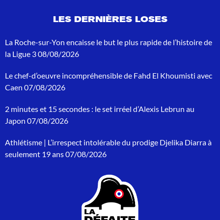
d
e
LES DERNIÈRES LOSES
r
e
c
La Roche-sur-Yon encaisse le but le plus rapide de l’histoire de
h
la Ligue 3
08/08/2026
e
r
Le chef-d’oeuvre incompréhensible de Fahd El Khoumisti avec
c
h
Caen
07/08/2026
e
p
2 minutes et 15 secondes : le set irréel d’Alexis Lebrun au
o
Japon
07/08/2026
u
r
Athlétisme | L’irrespect intolérable du prodige Djelika Diarra à
:
seulement 19 ans
07/08/2026