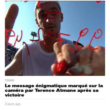
o
u
r
s
a
g
o
TENNIS
Le message énigmatique marqué sur la
caméra par Terence Atmane après sa
victoire
3 jours ago
3
j