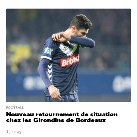
7
h
e
u
r
e
s
a
g
o
FOOTBALL
Nouveau retournement de situation
chez les Girondins de Bordeaux
1 jour ago
1