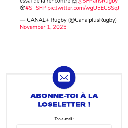
essai de la rencontre 🙌
@SFParisRugby
🌸
#STSFP
pic.twitter.com/wgU5ECSSqJ
— CANAL+ Rugby (@CanalplusRugby)
November 1, 2025
Ton e-mail :