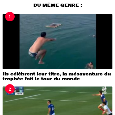
u
DU MÊME GENRE :
r
s
1
a
g
o
Ils célèbrent leur titre, la mésaventure du
trophée fait le tour du monde
2