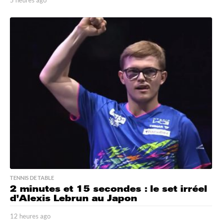
5 heures ago
5
h
e
u
r
e
s
a
g
o
TENNIS DE TABLE
2 minutes et 15 secondes : le set irréel
d’Alexis Lebrun au Japon
12 heures ago
1