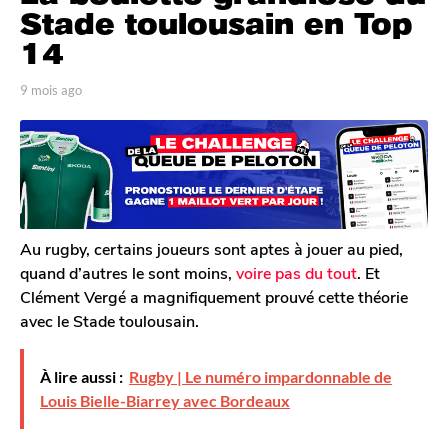
o
Stade toulousain en Top
i
14
s
a
p
9 mois ago
9
g
a
m
r
o
o
T
i
9
o
s
m
m
a
G
o
g
a
o
i
l
Au rugby, certains joueurs sont aptes à jouer au pied,
s
e
quand d’autres le sont moins,
voire pas du tout
. Et
a
r
Clément Vergé a magnifiquement prouvé cette théorie
o
g
avec le Stade toulousain.
n
o
À lire aussi :
Rugby | Le numéro impardonnable de
Louis Bielle-Biarrey avec Bordeaux