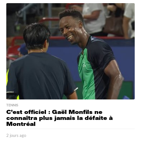
o
u
r
s
a
g
o
TENNIS
C’est officiel : Gaël Monfils ne
connaîtra plus jamais la défaite à
Montréal
2 jours ago
2