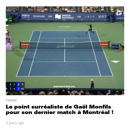
j
o
u
r
s
a
g
o
TENNIS
Le point surréaliste de Gaël Monfils
pour son dernier match à Montréal !
2 jours ago
2
j