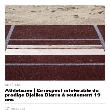
2
h
e
u
r
e
s
a
g
o
ATHLÉTISME
Athlétisme | L’irrespect intolérable du
prodige Djelika Diarra à seulement 19
ans
17 heures ago
1