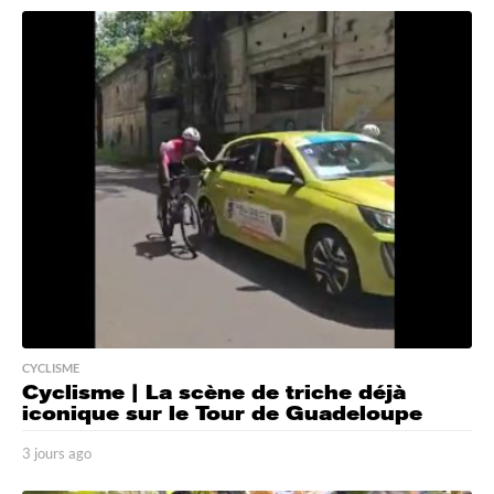
o
u
r
s
a
g
o
CYCLISME
Cyclisme | La scène de triche déjà
iconique sur le Tour de Guadeloupe
3 jours ago
3
j