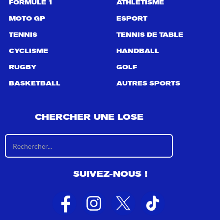
FORMULE 1
ATHLÉTISME
MOTO GP
ESPORT
TENNIS
TENNIS DE TABLE
CYCLISME
HANDBALL
RUGBY
GOLF
BASKETBALL
AUTRES SPORTS
CHERCHER UNE LOSE
R
é
s
u
SUIVEZ-NOUS !
l
t
a
t
s