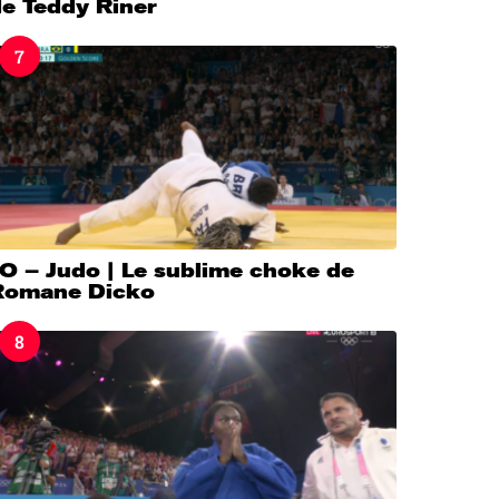
de Teddy Riner
7
O – Judo | Le sublime choke de
Romane Dicko
8