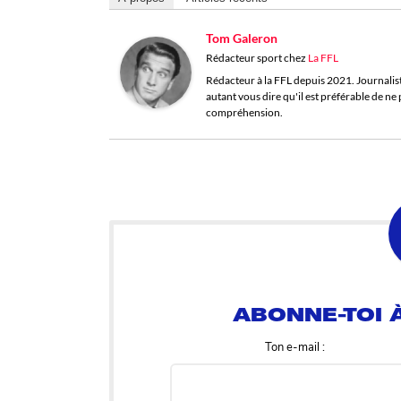
Tom Galeron
Rédacteur sport
chez
La FFL
Rédacteur à la FFL depuis 2021. Journaliste 
autant vous dire qu'il est préférable de n
compréhension.
ABONNE-TOI À
Ton e-mail :