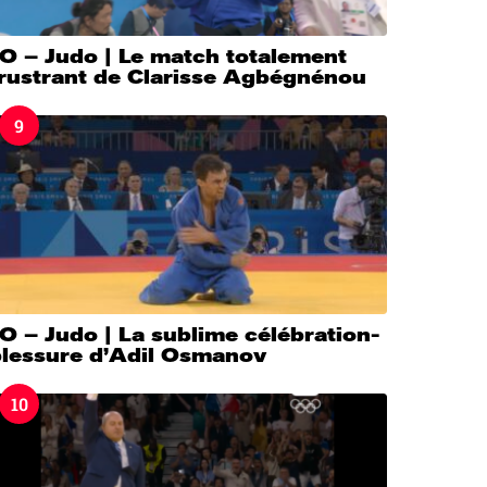
O – Judo | Le match totalement
frustrant de Clarisse Agbégnénou
9
O – Judo | La sublime célébration-
blessure d’Adil Osmanov
10