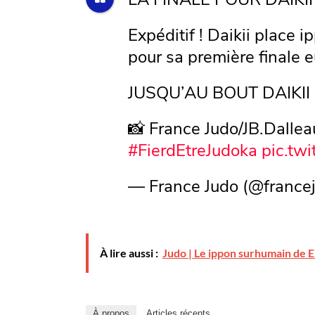
Expéditif ! Daikii place 
pour sa première finale 
JUSQU’AU BOUT DAIKII !
📸 France Judo/JB.Dallea
#FierdEtreJudoka
pic.tw
— France Judo (@france
À lire aussi :
Judo | Le ippon surhumain de E
À propos
Articles récents