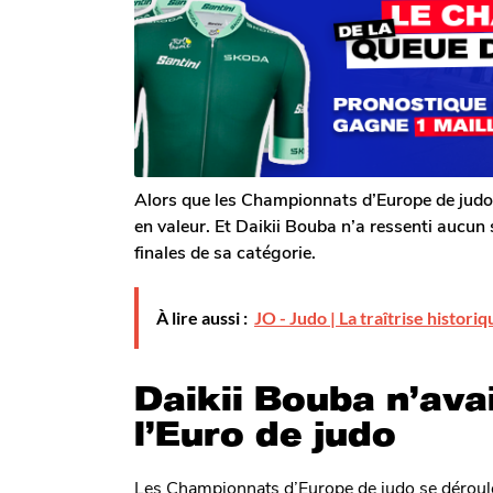
T
a
g
o
g
m
o
o
G
a
l
e
r
o
n
Alors que les Championnats d’Europe de judo 
en valeur. Et Daikii Bouba n’a ressenti aucun
finales de sa catégorie.
À lire aussi :
JO - Judo | La traîtrise histor
Daikii Bouba n’ava
l’Euro de judo
Les Championnats d’Europe de judo se déroul