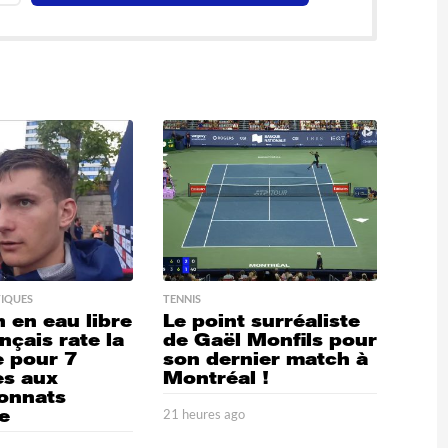
IQUES
TENNIS
 en eau libre
Le point surréaliste
nçais rate la
de Gaël Monfils pour
e pour 7
son dernier match à
es aux
Montréal !
onnats
e
21 heures ago
2
1