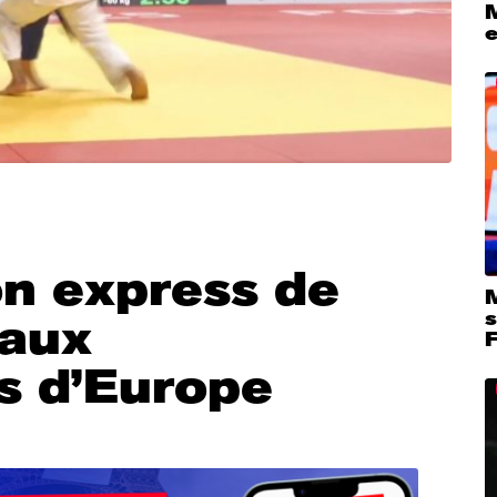
M
e
on express de
s
 aux
s d’Europe