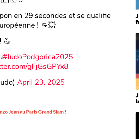
ippon en 29 secondes et se qualifie
J
européenne ! 👊💥
 💪
u
#JudoPodgorica2025
itter.com/gFjGsGPYx8
judo)
April 23, 2025
J
nzo Jean au Paris Grand Slam !