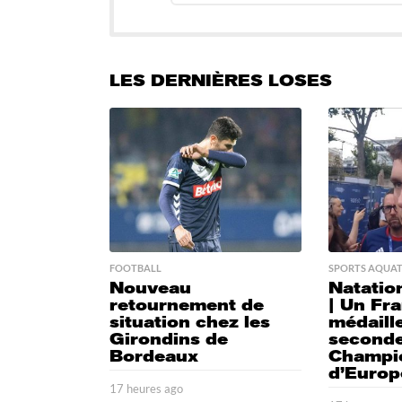
LES DERNIÈRES LOSES
FOOTBALL
SPORTS AQUAT
Nouveau
Natation
retournement de
| Un Fra
situation chez les
médaill
Girondins de
second
Bordeaux
Champi
d’Europ
17 heures ago
1