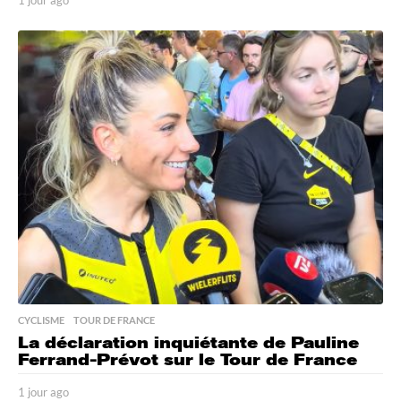
1 jour ago
1
j
o
u
r
a
g
o
CYCLISME
,
TOUR DE FRANCE
La déclaration inquiétante de Pauline
Ferrand-Prévot sur le Tour de France
1 jour ago
1