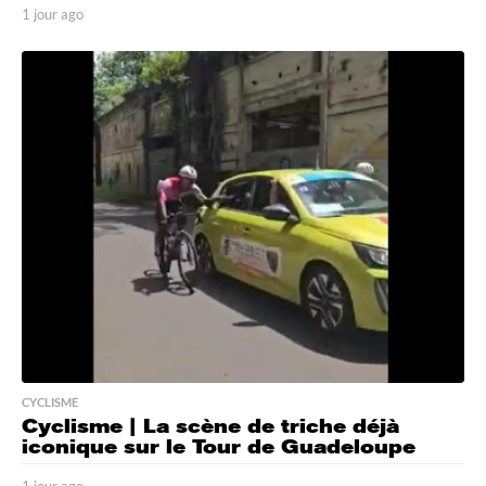
1 jour ago
1
j
o
u
r
a
g
o
CYCLISME
Cyclisme | La scène de triche déjà
iconique sur le Tour de Guadeloupe