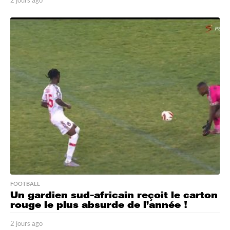
j
o
u
r
s
a
g
o
FOOTBALL
Un gardien sud-africain reçoit le carton
rouge le plus absurde de l’année !
2 jours ago
2