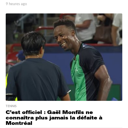
9 heures ago
9
h
e
u
r
e
s
a
g
o
TENNIS
C’est officiel : Gaël Monfils ne
connaîtra plus jamais la défaite à
Montréal