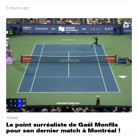
5 heures ago
5
h
e
u
r
e
s
a
g
o
TENNIS
Le point surréaliste de Gaël Monfils
pour son dernier match à Montréal !