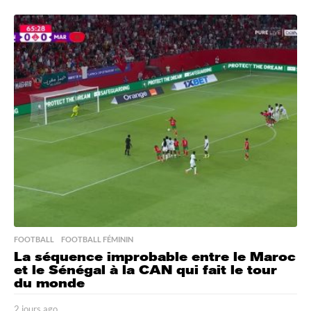
j
o
u
r
s
a
g
o
FOOTBALL
,
FOOTBALL FÉMININ
La séquence improbable entre le Maroc
et le Sénégal à la CAN qui fait le tour
du monde
2 jours ago
2