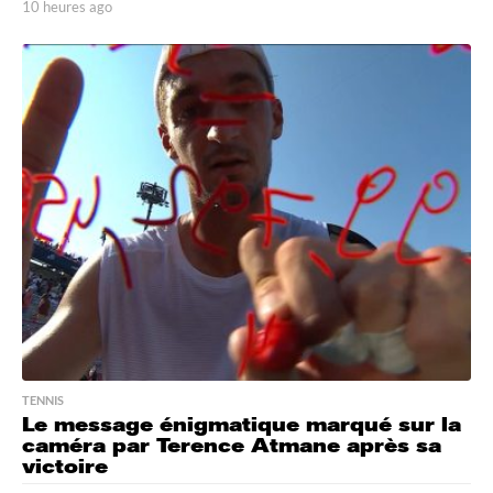
10 heures ago
1
0
h
e
u
r
e
s
a
g
o
TENNIS
Le message énigmatique marqué sur la
caméra par Terence Atmane après sa
victoire