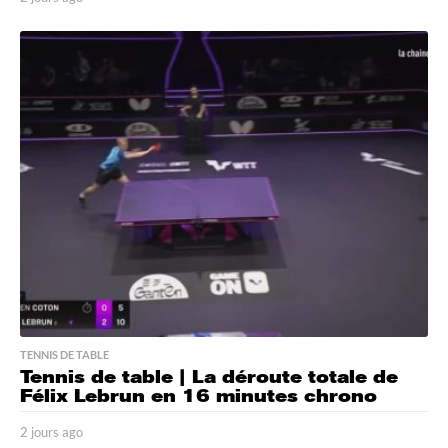
j
o
u
r
s
a
g
o
TENNIS DE TABLE
Tennis de table | La déroute totale de
Félix Lebrun en 16 minutes chrono
2 jours ago
2