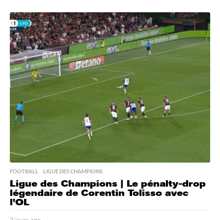
j
o
u
r
a
g
o
FOOTBALL
,
LIGUE DES CHAMPIONS
Ligue des Champions | Le pénalty-drop
légendaire de Corentin Tolisso avec
l’OL
2 jours ago
2