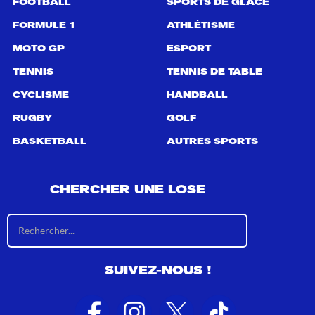
FOOTBALL
SPORTS DE GLACE
FORMULE 1
ATHLÉTISME
MOTO GP
ESPORT
TENNIS
TENNIS DE TABLE
CYCLISME
HANDBALL
RUGBY
GOLF
BASKETBALL
AUTRES SPORTS
CHERCHER UNE LOSE
R
é
s
u
SUIVEZ-NOUS !
l
t
a
t