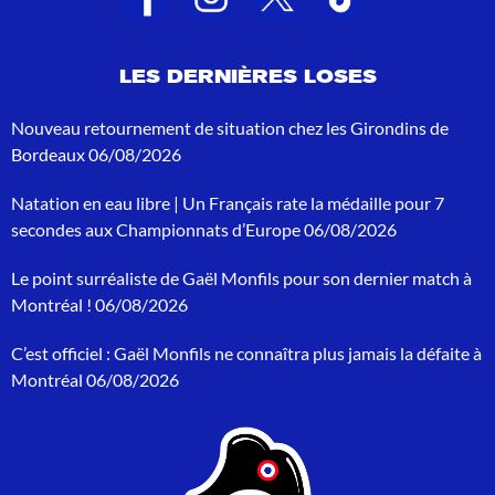
s
d
e
LES DERNIÈRES LOSES
r
e
c
Nouveau retournement de situation chez les Girondins de
h
Bordeaux
06/08/2026
e
r
Natation en eau libre | Un Français rate la médaille pour 7
c
h
secondes aux Championnats d’Europe
06/08/2026
e
p
Le point surréaliste de Gaël Monfils pour son dernier match à
o
Montréal !
06/08/2026
u
r
C’est officiel : Gaël Monfils ne connaîtra plus jamais la défaite à
:
Montréal
06/08/2026