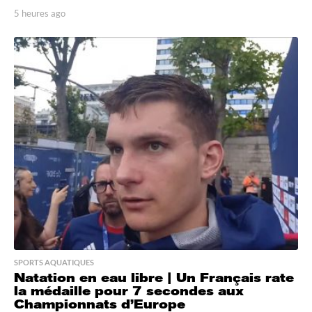
5 heures ago
5
h
e
u
r
e
s
a
g
o
SPORTS AQUATIQUES
Natation en eau libre | Un Français rate
la médaille pour 7 secondes aux
Championnats d’Europe