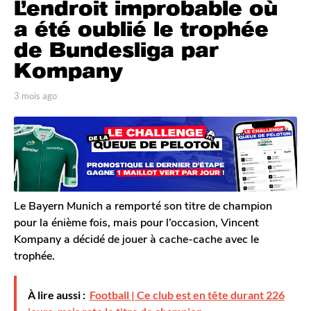
L’endroit improbable où
m
o
a été oublié le trophée
i
de Bundesliga par
s
Kompany
a
g
p
3 mois ago
3
o
a
m
3
r
o
T
i
m
o
s
o
m
a
i
G
g
s
a
o
l
a
Le Bayern Munich a remporté son titre de champion
e
g
pour la énième fois, mais pour l’occasion, Vincent
r
o
Kompany a décidé de jouer à cache-cache avec le
o
trophée.
n
À lire aussi :
Football | Ce club est en tête durant 226