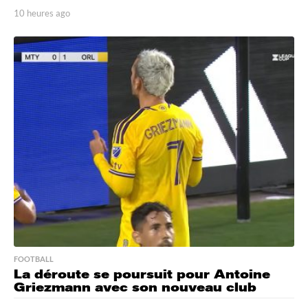
10 heures ago
1
0
h
e
u
r
e
s
a
g
o
FOOTBALL
La déroute se poursuit pour Antoine
Griezmann avec son nouveau club