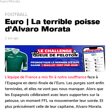
lvaro Morata
FOOTBALL
2
Euro | La terrible poisse
a
n
d’Alvaro Morata
s
a
p
2 ans ago
2
a
a
g
r
n
o
T
s
2
o
a
m
a
g
G
o
n
a
s
l
L’équipe de France a mis fin à notre souffrance
face à
a
e
l’Espagne en demi-finale de l’Euro. Les purges sont enfin
r
g
terminées, et elles ne vont pas nous manquer. Alors que
o
o
les Espagnols célébraient avec leurs supporters sur la
n
pelouse, un moment FFL va mouvementer leur soirée. Et
plus précisément celle de leur capitaine, Alvaro Morata.