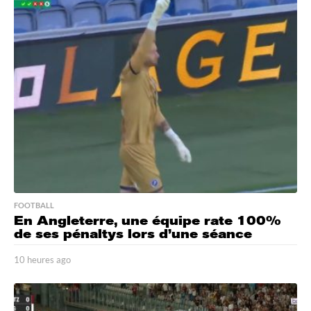
FOOTBALL
En Angleterre, une équipe rate 100%
de ses pénaltys lors d’une séance
10 heures ago
1
0
h
e