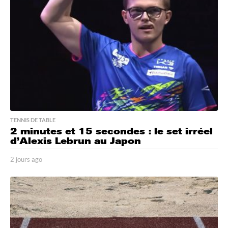
o
TENNIS DE TABLE
2 minutes et 15 secondes : le set irréel
d’Alexis Lebrun au Japon
2 jours ago
2
j
o
u
r
s
a
g