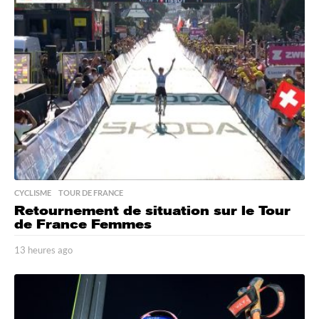
r
e
s
a
g
o
CYCLISME
,
TOUR DE FRANCE
Retournement de situation sur le Tour
de France Femmes
13 heures ago
1
3
h
e
u
r