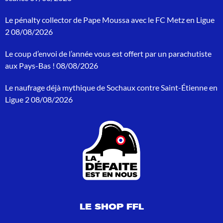
e
r
Le pénalty collector de Pape Moussa avec le FC Metz en Ligue
c
h
2
08/08/2026
e
p
Le coup d’envoi de l’année vous est offert par un parachutiste
o
aux Pays-Bas !
08/08/2026
u
r
Le naufrage déjà mythique de Sochaux contre Saint-Étienne en
:
Ligue 2
08/08/2026
LE SHOP FFL