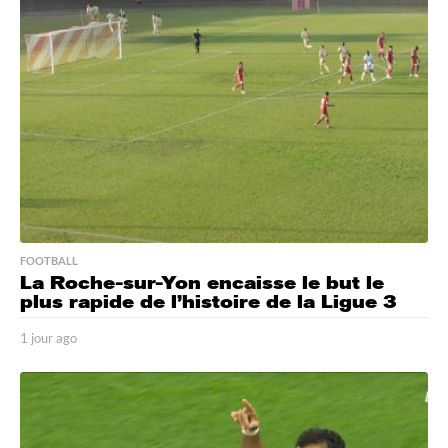
e
s
a
g
o
FOOTBALL
La Roche-sur-Yon encaisse le but le
plus rapide de l’histoire de la Ligue 3
1 jour ago
1
j
o
u
r
a