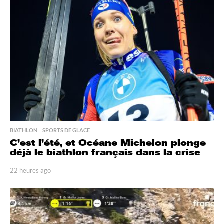
e
s
a
g
o
BIATHLON
,
SPORTS DE GLACE
C’est l’été, et Océane Michelon plonge
déjà le biathlon français dans la crise
22 heures ago
2
2
h
e
u
r