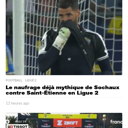
r
e
s
a
g
o
FOOTBALL
,
LIGUE 2
Le naufrage déjà mythique de Sochaux
contre Saint-Étienne en Ligue 2
13 heures ago
1
3
h
e
u