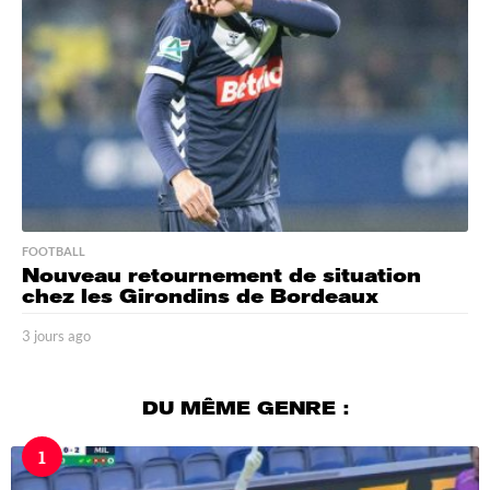
g
o
FOOTBALL
Nouveau retournement de situation
chez les Girondins de Bordeaux
3 jours ago
3
j
o
u
DU MÊME GENRE :
r
s
1
a
g