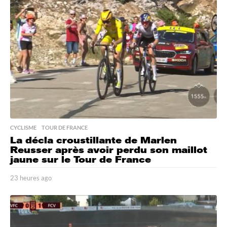
e
s
a
g
o
CYCLISME
,
TOUR DE FRANCE
La décla croustillante de Marlen
Reusser après avoir perdu son maillot
jaune sur le Tour de France
23 heures ago
2
3
h
e
u
r