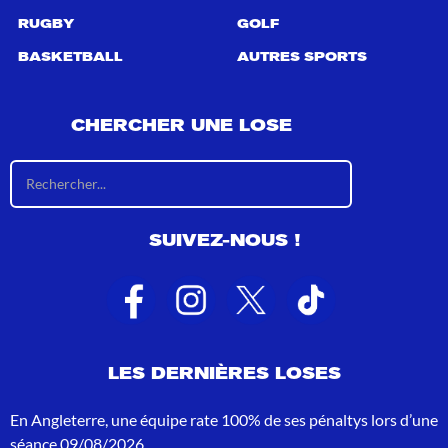
RUGBY
GOLF
BASKETBALL
AUTRES SPORTS
CHERCHER UNE LOSE
R
é
s
u
SUIVEZ-NOUS !
l
t
a
t
s
d
e
LES DERNIÈRES LOSES
r
e
c
En Angleterre, une équipe rate 100% de ses pénaltys lors d’une
h
séance
09/08/2026