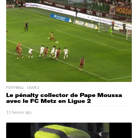
u
r
e
s
a
g
o
FOOTBALL
,
LIGUE 2
Le pénalty collector de Pape Moussa
avec le FC Metz en Ligue 2
11 heures ago
1
1
h
e
u