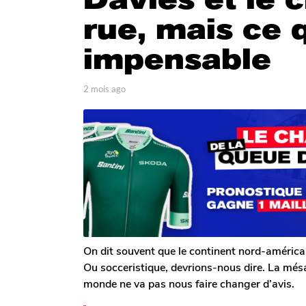
g
rue, mais ce q
o
2
impensable
m
o
p
2 mois ago
2
i
a
m
s
r
o
a
T
i
o
s
g
m
a
o
G
g
a
o
l
e
r
o
n
On dit souvent que le continent nord-américai
Ou socceristique, devrions-nous dire. La mé
monde ne va pas nous faire changer d’avis.