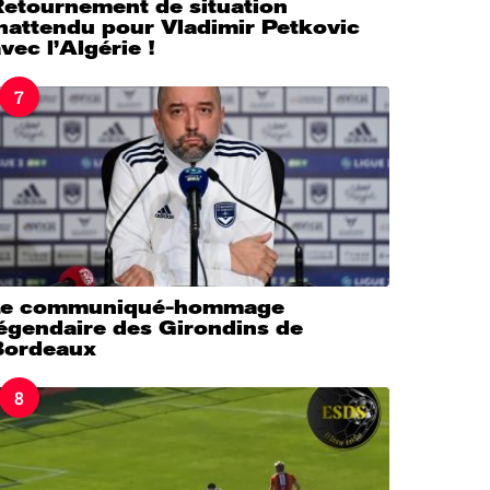
Retournement de situation
nattendu pour Vladimir Petkovic
vec l’Algérie !
7
Le communiqué-hommage
légendaire des Girondins de
Bordeaux
8