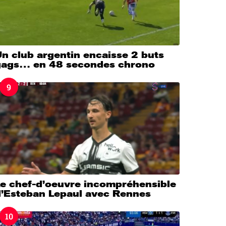
n club argentin encaisse 2 buts
gags… en 48 secondes chrono
9
Le chef-d’oeuvre incompréhensible
d’Esteban Lepaul avec Rennes
10