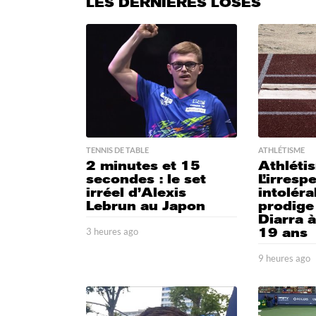
LES DERNIÈRES LOSES
TENNIS DE TABLE
ATHLÉTISME
2 minutes et 15
Athléti
secondes : le set
L’irresp
irréel d’Alexis
intoléra
Lebrun au Japon
prodige
Diarra 
19 ans
3 heures ago
3
h
e
9 heures ago
u
h
r
e
e
u
s
r