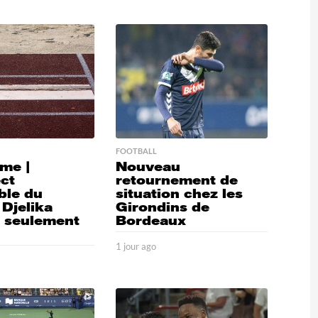
FOOTBALL
sme |
Nouveau
ect
retournement de
ble du
situation chez les
 Djelika
Girondins de
à seulement
Bordeaux
1 jour ago
1
9
j
o
u
r
a