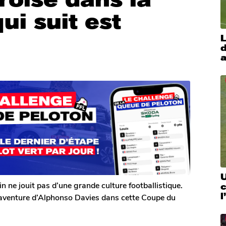
ui suit est
L
d
a
U
n ne jouit pas d’une grande culture footballistique.
c
l
saventure d’Alphonso Davies dans cette Coupe du