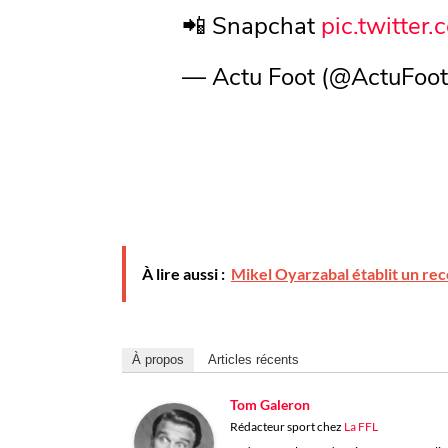
📲 Snapchat
pic.twitte
— Actu Foot (@ActuFoo
À lire aussi :
Mikel Oyarzabal établit un rec
À propos
Articles récents
Tom Galeron
Rédacteur sport
chez
La FFL