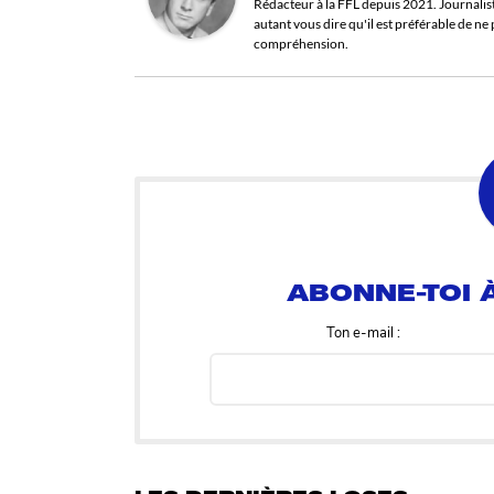
Rédacteur à la FFL depuis 2021. Journaliste 
autant vous dire qu'il est préférable de n
compréhension.
ABONNE-TOI À
Ton e-mail :