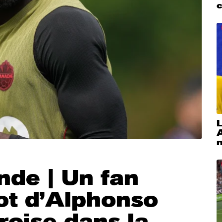
L
de | Un fan
lot d’Alphonso
roise dans la