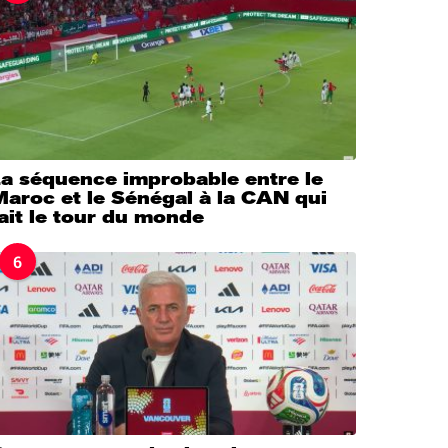
La séquence improbable entre le
aroc et le Sénégal à la CAN qui
ait le tour du monde
6