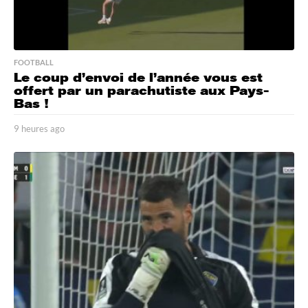
FOOTBALL
Le coup d’envoi de l’année vous est
offert par un parachutiste aux Pays-
Bas !
9 heures ago
9
h
e
u
r
e
s
a
g
o