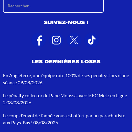
R
é
s
u
SUIVEZ-NOUS !
l
t
a
t
s
d
e
LES DERNIÈRES LOSES
r
e
c
En Angleterre, une équipe rate 100% de ses pénaltys lors d’une
h
séance
09/08/2026
e
r
Le pénalty collector de Pape Moussa avec le FC Metz en Ligue
c
h
2
08/08/2026
e
p
Le coup d’envoi de l’année vous est offert par un parachutiste
o
aux Pays-Bas !
08/08/2026
u
r