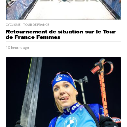
CYCLISME
,
TOUR DE FRANCE
Retournement de situation sur le Tour
de France Femmes
10 heures ago
1
0
h
e
u
r
e
s
a
g
o