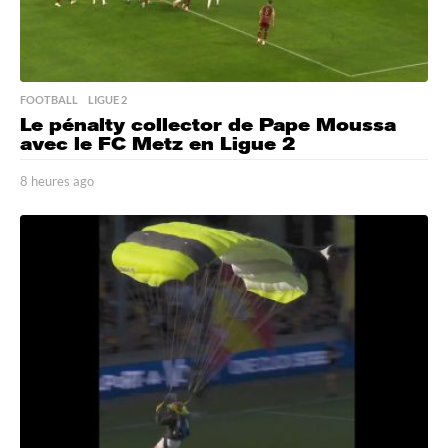
FOOTBALL
,
LIGUE 2
Le pénalty collector de Pape Moussa
avec le FC Metz en Ligue 2
8 heures ago
8
h
e
u
r
e
s
a
g
o