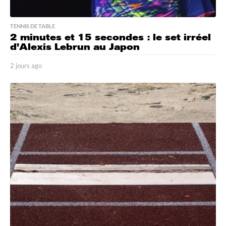
TENNIS DE TABLE
2 minutes et 15 secondes : le set irréel
d’Alexis Lebrun au Japon
2 jours ago
2
j
o
u
r
s
a
g
o