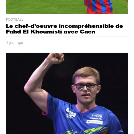
FOOTBALL
Le chef-d’oeuvre incompréhensible de
Fahd El Khoumisti avec Caen
1 jour ago
1
j
o
u
r
a
g
o