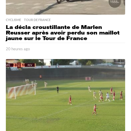
CYCLISME
,
TOUR DE FRANCE
La décla croustillante de Marlen
Reusser après avoir perdu son maillot
jaune sur le Tour de France
20 heures ago
2
0
h
e
u
r
e
s
a
g
o