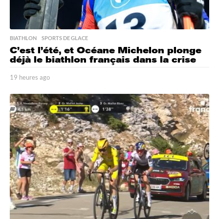
BIATHLON
,
SPORTS DE GLACE
C’est l’été, et Océane Michelon plonge
déjà le biathlon français dans la crise
19 heures ago
1
9
h
e
u
r
e
s
a
g
o