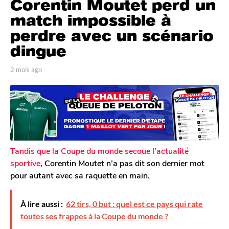
Corentin Moutet perd un
m
o
match impossible à
i
perdre avec un scénario
s
dingue
a
g
p
2 mois ago
2
o
a
m
2
r
o
T
i
m
o
s
o
m
a
i
G
g
s
a
o
l
a
Tandis que la Coupe du monde secoue l’actualité
e
g
sportive
, Corentin Moutet n’a pas dit son dernier mot
r
o
pour autant avec sa raquette en main.
o
n
À lire aussi :
62 tirs, 0 but : quel est ce pays qui rate
toutes ses frappes à la Coupe du monde ?