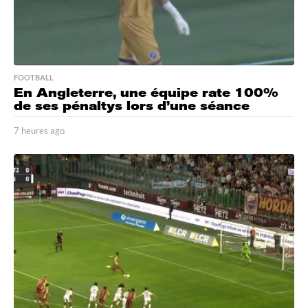
FOOTBALL
En Angleterre, une équipe rate 100%
de ses pénaltys lors d’une séance
7 heures ago
7
h
e
u
r
e
s
a
g
o