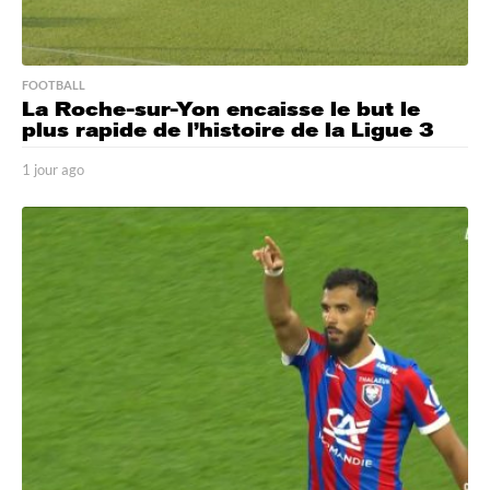
FOOTBALL
La Roche-sur-Yon encaisse le but le
plus rapide de l’histoire de la Ligue 3
1 jour ago
1
j
o
u
r
a
g
o