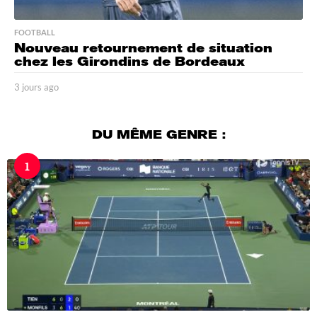
FOOTBALL
Nouveau retournement de situation
chez les Girondins de Bordeaux
3 jours ago
3
j
o
u
DU MÊME GENRE :
r
s
1
a
g
o