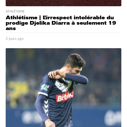
ATHLÉTISME
Athlétisme | L’irrespect intolérable du
prodige Djelika Diarra à seulement 19
ans
2 jours ago
2
j
o
u
r
s
a
g
o