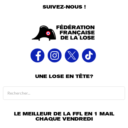
a
SUIVEZ-NOUS !
g
o
UNE LOSE EN TÊTE?
R
é
s
u
l
LE MEILLEUR DE LA FFL EN 1 MAIL
t
CHAQUE VENDREDI
a
t