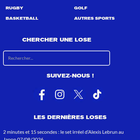
RUGBY
GOLF
BASKETBALL
AUTRES SPORTS
CHERCHER UNE LOSE
R
é
s
u
SUIVEZ-NOUS !
l
t
a
t
s
d
e
LES DERNIÈRES LOSES
r
e
c
2 minutes et 15 secondes : le set irréel d’Alexis Lebrun au
h
Japon
07/08/2026