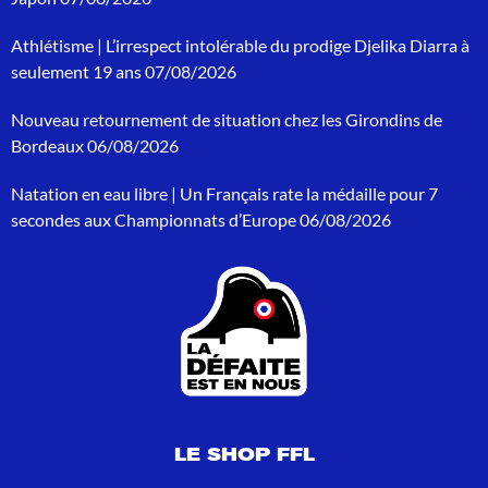
e
r
Athlétisme | L’irrespect intolérable du prodige Djelika Diarra à
c
h
seulement 19 ans
07/08/2026
e
p
Nouveau retournement de situation chez les Girondins de
o
Bordeaux
06/08/2026
u
r
Natation en eau libre | Un Français rate la médaille pour 7
:
secondes aux Championnats d’Europe
06/08/2026
LE SHOP FFL