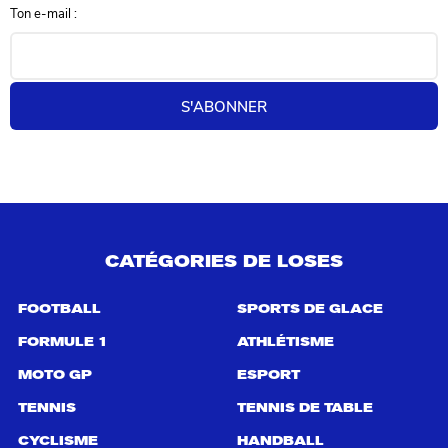
Ton e-mail :
s
d
e
r
e
S'ABONNER
c
h
e
r
c
h
e
p
CATÉGORIES DE LOSES
o
u
r
FOOTBALL
SPORTS DE GLACE
:
FORMULE 1
ATHLÉTISME
MOTO GP
ESPORT
TENNIS
TENNIS DE TABLE
CYCLISME
HANDBALL