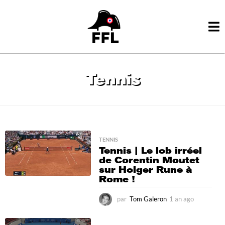
Tennis
TENNIS
Tennis | Le lob irréel
de Corentin Moutet
sur Holger Rune à
Rome !
par
Tom Galeron
1 an ago
1
a
n