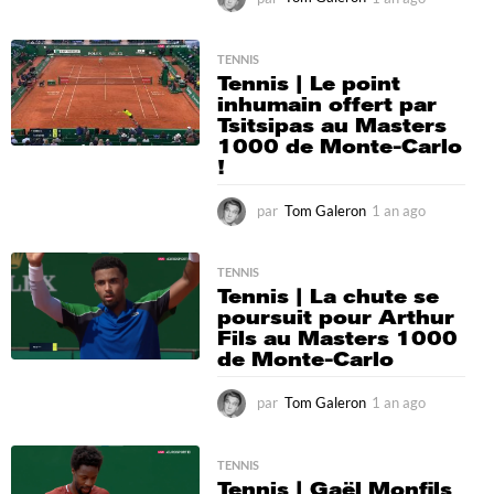
a
n
a
TENNIS
Tennis | Le point
g
inhumain offert par
o
Tsitsipas au Masters
1000 de Monte-Carlo
!
par
Tom Galeron
1 an ago
1
a
n
a
TENNIS
Tennis | La chute se
g
poursuit pour Arthur
o
Fils au Masters 1000
de Monte-Carlo
par
Tom Galeron
1 an ago
1
a
n
a
TENNIS
Tennis | Gaël Monfils
g