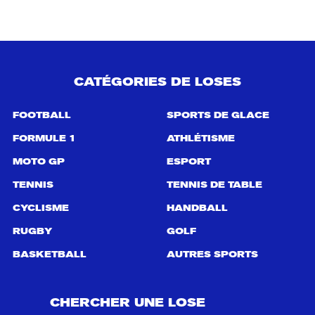
e
r
c
h
e
p
CATÉGORIES DE LOSES
o
u
r
FOOTBALL
SPORTS DE GLACE
:
FORMULE 1
ATHLÉTISME
MOTO GP
ESPORT
TENNIS
TENNIS DE TABLE
CYCLISME
HANDBALL
RUGBY
GOLF
BASKETBALL
AUTRES SPORTS
CHERCHER UNE LOSE