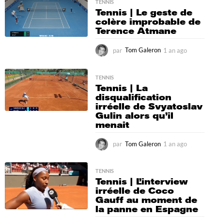
a
TENNIS
Tennis | Le geste de
g
colère improbable de
o
Terence Atmane
par
Tom Galeron
1 an ago
1
a
n
a
TENNIS
Tennis | La
g
disqualification
o
irréelle de Svyatoslav
Gulin alors qu’il
menait
par
Tom Galeron
1 an ago
1
a
n
a
TENNIS
Tennis | L’interview
g
irréelle de Coco
o
Gauff au moment de
la panne en Espagne