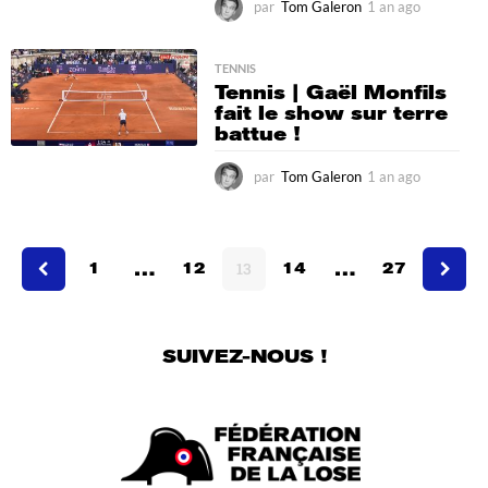
par
Tom Galeron
1 an ago
1
a
n
a
TENNIS
Tennis | Gaël Monfils
g
fait le show sur terre
o
battue !
par
Tom Galeron
1 an ago
1
a
n
a
…
…
g
1
12
13
14
27
o
SUIVEZ-NOUS !