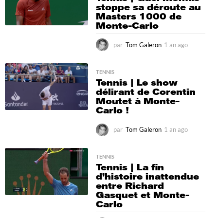
stoppe sa déroute au
o
Masters 1000 de
Monte-Carlo
par
Tom Galeron
1 an ago
1
a
n
a
TENNIS
Tennis | Le show
g
délirant de Corentin
o
Moutet à Monte-
Carlo !
par
Tom Galeron
1 an ago
1
a
n
a
TENNIS
Tennis | La fin
g
d’histoire inattendue
o
entre Richard
Gasquet et Monte-
Carlo