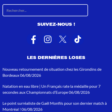
R
é
s
u
SUIVEZ-NOUS !
l
t
a
t
s
d
e
LES DERNIÈRES LOSES
r
e
c
Nouveau retournement de situation chez les Girondins de
h
Bordeaux
06/08/2026
e
r
Natation en eau libre | Un Français rate la médaille pour 7
c
h
secondes aux Championnats d’Europe
06/08/2026
e
p
Le point surréaliste de Gaël Monfils pour son dernier match à
o
Montréal !
06/08/2026
u