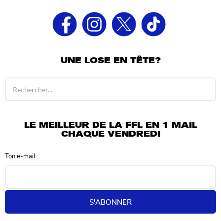
UNE LOSE EN TÊTE?
R
é
s
u
l
LE MEILLEUR DE LA FFL EN 1 MAIL
t
CHAQUE VENDREDI
a
t
Ton e-mail :
s
d
e
r
e
S'ABONNER
c
h