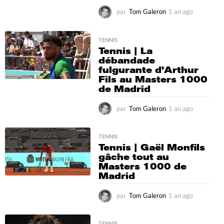
par
Tom Galeron
1 an ago
6
m
o
i
TENNIS
Tennis | La
s
débandade
a
fulgurante d’Arthur
g
Fils au Masters 1000
o
de Madrid
par
Tom Galeron
1 an ago
1
a
n
a
TENNIS
Tennis | Gaël Monfils
g
gâche tout au
o
Masters 1000 de
Madrid
par
Tom Galeron
1 an ago
1
a
n
TENNIS