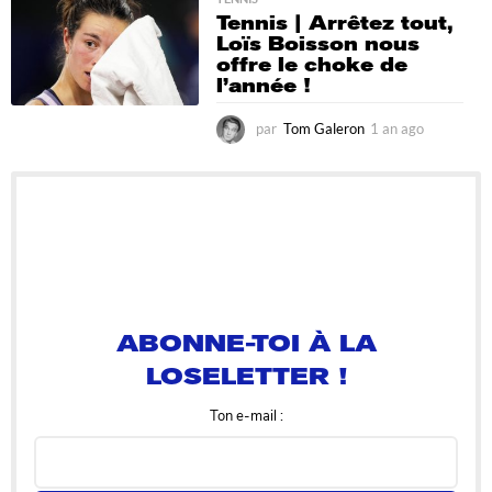
a
Tennis | Arrêtez tout,
g
Loïs Boisson nous
o
offre le choke de
l’année !
par
Tom Galeron
1 an ago
1
a
n
a
g
o
ABONNE-TOI À LA
LOSELETTER !
Ton e-mail :