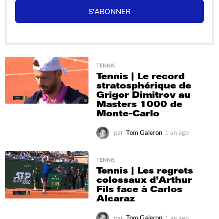
S'ABONNER
TENNIS
Tennis | Le record
stratosphérique de
Grigor Dimitrov au
Masters 1000 de
Monte-Carlo
par
Tom Galeron
1 an ago
1
a
n
a
TENNIS
Tennis | Les regrets
g
colossaux d’Arthur
o
Fils face à Carlos
Alcaraz
par
Tom Galeron
1 an ago
1