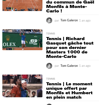
du commun de Gaël
o
Monfils à Monte-
Carlo !
par
Tom Galeron
1 an ago
1
a
n
a
TENNIS
Tennis | Richard
g
Gasquet gâche tout
o
pour son dernier
Masters 1000 de
Monte-Carlo
par
Tom Galeron
1 an ago
1
a
n
a
TENNIS
Tennis | Le moment
g
unique offert par
o
Monfils et Humbert
en plein match