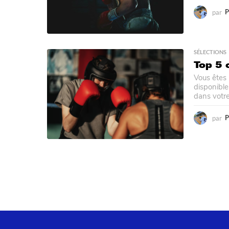
par
P
SÉLECTIONS
Top 5 
Vous êtes
disponible
dans votre.
par
P