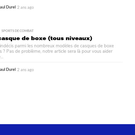
aul Durel
2 ans ago
2
m
o
i
s
,
SPORTS DE COMBAT
a
casque de boxe (tous niveaux)
g
 indécis parmi les nombreux modèles de casques de boxe
o
s ? Pas de problème, notre article sera là pour vous aider
..
aul Durel
2 ans ago
2
a
n
s
a
g
o