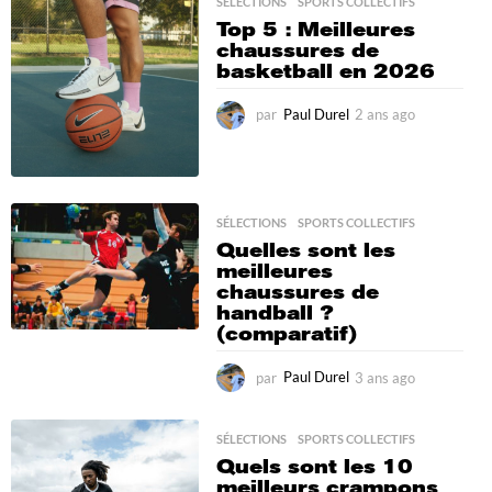
s
SÉLECTIONS
,
SPORTS COLLECTIFS
a
Top 5 : Meilleures
g
chaussures de
o
basketball en 2026
par
Paul Durel
2 ans ago
7
m
o
i
s
a
SÉLECTIONS
,
SPORTS COLLECTIFS
g
Quelles sont les
o
meilleures
chaussures de
handball ?
(comparatif)
par
Paul Durel
3 ans ago
2
a
n
s
SÉLECTIONS
,
SPORTS COLLECTIFS
a
Quels sont les 10
g
meilleurs crampons