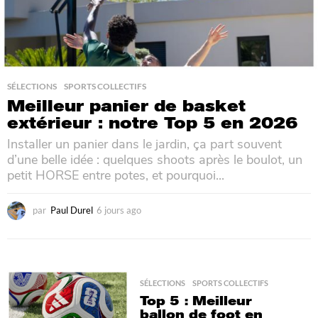
SÉLECTIONS
,
SPORTS COLLECTIFS
Meilleur panier de basket
extérieur : notre Top 5 en 2026
Installer un panier dans le jardin, ça part souvent
d’une belle idée : quelques shoots après le boulot, un
petit HORSE entre potes, et pourquoi...
par
Paul Durel
6 jours ago
1
9
h
e
u
r
SÉLECTIONS
,
SPORTS COLLECTIFS
e
Top 5 : Meilleur
s
ballon de foot en