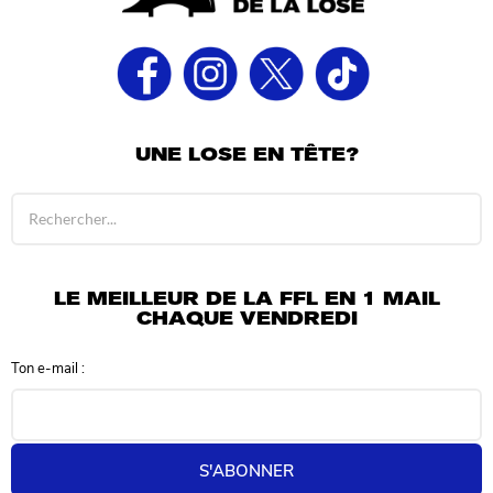
UNE LOSE EN TÊTE?
R
é
s
u
l
LE MEILLEUR DE LA FFL EN 1 MAIL
t
CHAQUE VENDREDI
a
t
Ton e-mail :
s
d
e
r
e
S'ABONNER
c