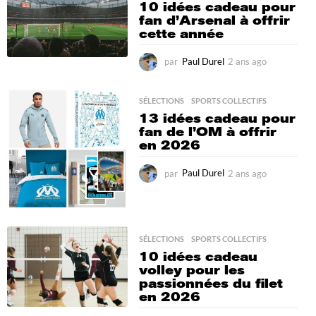
10 idées cadeau pour
fan d’Arsenal à offrir
cette année
par
Paul Durel
2 ans ago
2
m
o
i
SÉLECTIONS
,
SPORTS COLLECTIFS
s
13 idées cadeau pour
a
fan de l’OM à offrir
g
en 2026
o
par
Paul Durel
2 ans ago
2
m
o
i
s
SÉLECTIONS
,
SPORTS COLLECTIFS
a
g
10 idées cadeau
o
volley pour les
passionnées du filet
en 2026