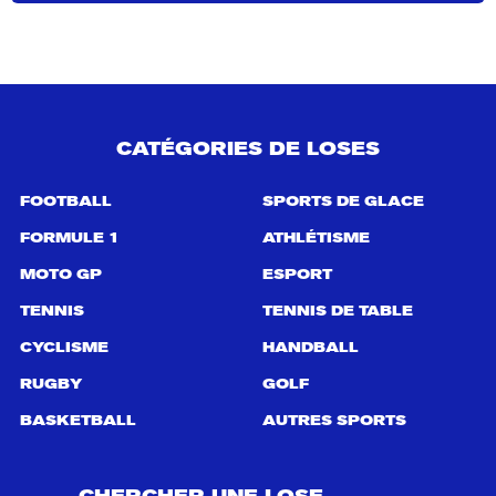
h
e
r
c
h
e
p
CATÉGORIES DE LOSES
o
u
r
FOOTBALL
SPORTS DE GLACE
:
FORMULE 1
ATHLÉTISME
MOTO GP
ESPORT
TENNIS
TENNIS DE TABLE
CYCLISME
HANDBALL
RUGBY
GOLF
BASKETBALL
AUTRES SPORTS