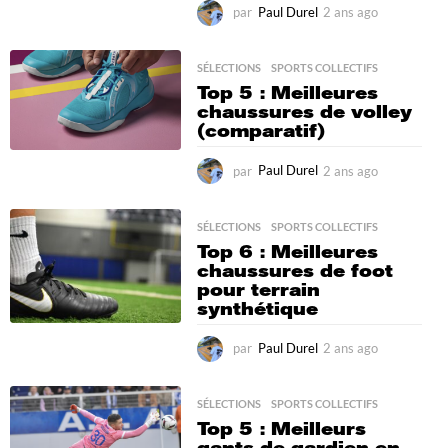
par
Paul Durel
2 ans ago
2
m
o
i
SÉLECTIONS
,
SPORTS COLLECTIFS
s
Top 5 : Meilleures
a
chaussures de volley
g
(comparatif)
o
par
Paul Durel
2 ans ago
1
a
n
a
SÉLECTIONS
,
SPORTS COLLECTIFS
g
Top 6 : Meilleures
o
chaussures de foot
pour terrain
synthétique
par
Paul Durel
2 ans ago
2
a
n
s
SÉLECTIONS
,
SPORTS COLLECTIFS
a
Top 5 : Meilleurs
g