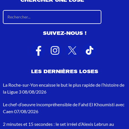
CHERCHER UNE LOSE
R
é
s
u
SUIVEZ-NOUS !
l
t
a
t
s
d
e
LES DERNIÈRES LOSES
r
e
c
La Roche-sur-Yon encaisse le but le plus rapide de l’histoire de
h
la Ligue 3
08/08/2026
e
r
Le chef-d’oeuvre incompréhensible de Fahd El Khoumisti avec
c
h
Caen
07/08/2026
e
p
2 minutes et 15 secondes : le set irréel d’Alexis Lebrun au
o