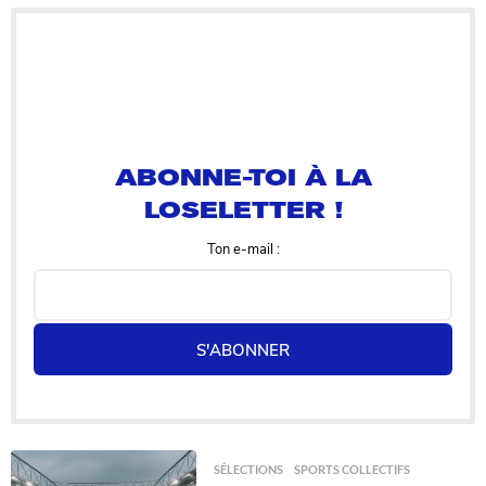
o
i
s
a
g
o
ABONNE-TOI À LA
LOSELETTER !
Ton e-mail :
S'ABONNER
SÉLECTIONS
,
SPORTS COLLECTIFS