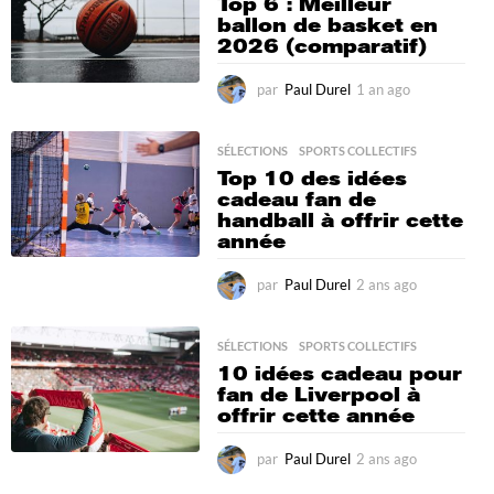
Top 6 : Meilleur
a
ballon de basket en
g
2026 (comparatif)
o
par
Paul Durel
1 an ago
7
m
o
i
SÉLECTIONS
,
SPORTS COLLECTIFS
s
Top 10 des idées
a
cadeau fan de
g
handball à offrir cette
o
année
par
Paul Durel
2 ans ago
2
m
o
i
SÉLECTIONS
,
SPORTS COLLECTIFS
s
10 idées cadeau pour
a
fan de Liverpool à
g
offrir cette année
o
par
Paul Durel
2 ans ago
2
m