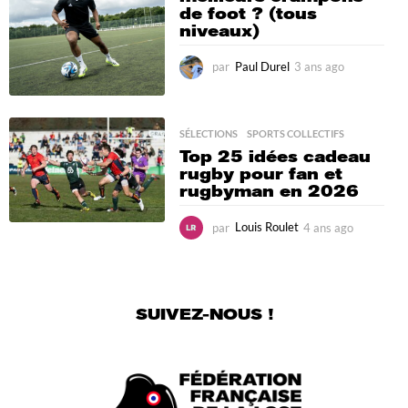
o
de foot ? (tous
niveaux)
par
Paul Durel
3 ans ago
6
m
o
i
SÉLECTIONS
,
SPORTS COLLECTIFS
s
a
Top 25 idées cadeau
g
rugby pour fan et
o
rugbyman en 2026
par
Louis Roulet
4 ans ago
3
m
o
i
s
SUIVEZ-NOUS !
a
g
o