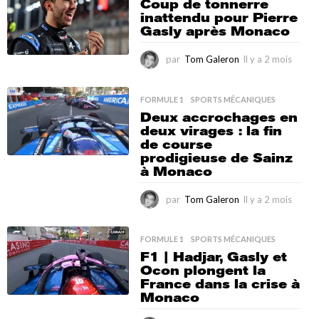
2
Coup de tonnerre
m
inattendu pour Pierre
o
Gasly après Monaco
i
s
par
Tom Galeron
Il y a 2 mois
I
l
y
a
FORMULE 1
,
SPORTS MÉCANIQUES
2
Deux accrochages en
m
deux virages : la fin
o
de course
i
prodigieuse de Sainz
s
à Monaco
par
Tom Galeron
Il y a 2 mois
I
l
y
a
FORMULE 1
,
SPORTS MÉCANIQUES
2
F1 | Hadjar, Gasly et
m
Ocon plongent la
o
France dans la crise à
i
Monaco
s