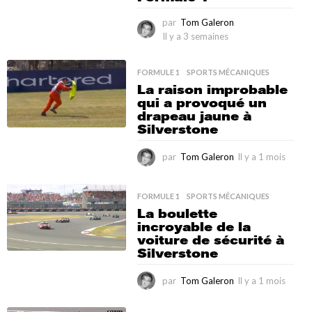
a
par
Tom Galeron
i
n
Il y a 3 semaines
I
e
l
s
y
FORMULE 1
,
SPORTS MÉCANIQUES
a
La raison improbable
3
qui a provoqué un
s
drapeau jaune à
e
Silverstone
m
a
i
par
Tom Galeron
Il y a 1 mois
I
n
l
e
y
s
a
FORMULE 1
,
SPORTS MÉCANIQUES
1
La boulette
m
incroyable de la
o
voiture de sécurité à
i
Silverstone
s
par
Tom Galeron
Il y a 1 mois
I
l
y