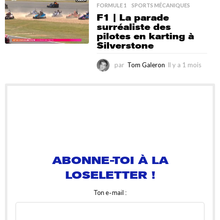
a
FORMULE 1
,
SPORTS MÉCANIQUES
1
F1 | La parade
m
surréaliste des
o
pilotes en karting à
i
Silverstone
s
par
Tom Galeron
Il y a 1 mois
I
l
y
a
1
m
o
i
ABONNE-TOI À LA
s
LOSELETTER !
Ton e-mail :