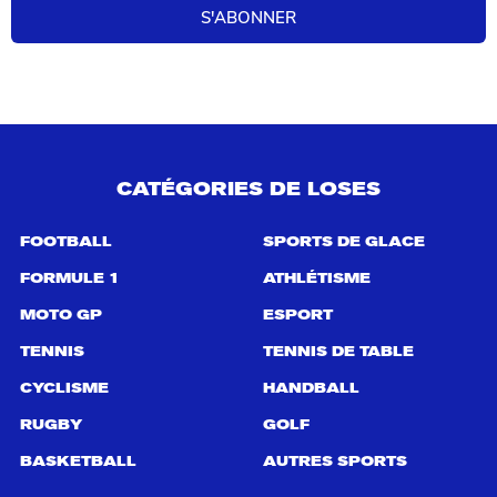
S'ABONNER
c
h
e
r
c
h
e
p
CATÉGORIES DE LOSES
o
u
r
FOOTBALL
SPORTS DE GLACE
:
FORMULE 1
ATHLÉTISME
MOTO GP
ESPORT
TENNIS
TENNIS DE TABLE
CYCLISME
HANDBALL
RUGBY
GOLF
BASKETBALL
AUTRES SPORTS