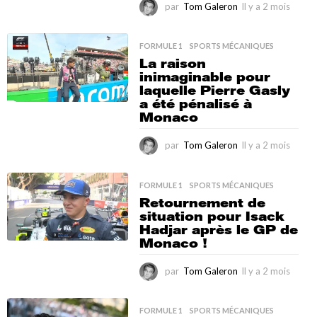
par
Tom Galeron
Il y a 2 mois
I
l
y
a
FORMULE 1
,
SPORTS MÉCANIQUES
2
La raison
m
inimaginable pour
o
laquelle Pierre Gasly
i
a été pénalisé à
s
Monaco
par
Tom Galeron
Il y a 2 mois
I
l
y
a
FORMULE 1
,
SPORTS MÉCANIQUES
2
Retournement de
m
situation pour Isack
o
Hadjar après le GP de
i
Monaco !
s
par
Tom Galeron
Il y a 2 mois
I
l
y
a
FORMULE 1
,
SPORTS MÉCANIQUES