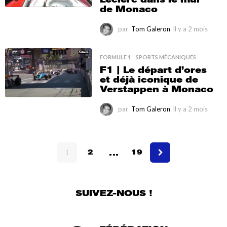
i
de Monaco
s
par
Tom Galeron
Il y a 2 mois
I
l
y
a
FORMULE 1
,
SPORTS MÉCANIQUES
2
F1 | Le départ d’ores
m
et déjà iconique de
o
Verstappen à Monaco
i
s
par
Tom Galeron
Il y a 2 mois
I
l
y
a
…
2
1
2
19
m
o
i
s
SUIVEZ-NOUS !