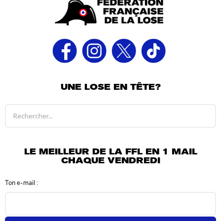
UNE LOSE EN TÊTE?
R
é
s
u
l
LE MEILLEUR DE LA FFL EN 1 MAIL
t
CHAQUE VENDREDI
a
t
Ton e-mail :
s
d
e
r
e