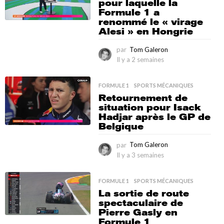
pour laquelle la
r
Formule 1 a
s
renommé le « virage
Alesi » en Hongrie
par
Tom Galeron
Il y a 2 semaines
I
l
y
FORMULE 1
,
SPORTS MÉCANIQUES
a
Retournement de
2
situation pour Isack
s
Hadjar après le GP de
e
Belgique
m
a
par
Tom Galeron
i
n
Il y a 3 semaines
I
e
l
s
y
FORMULE 1
,
SPORTS MÉCANIQUES
a
La sortie de route
3
spectaculaire de
s
Pierre Gasly en
e
Formule 1
m