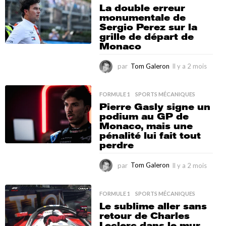
2
La double erreur
m
monumentale de
o
Sergio Perez sur la
i
grille de départ de
s
Monaco
par
Tom Galeron
Il y a 2 mois
I
l
y
a
FORMULE 1
,
SPORTS MÉCANIQUES
2
Pierre Gasly signe un
m
podium au GP de
o
Monaco, mais une
i
pénalité lui fait tout
s
perdre
par
Tom Galeron
Il y a 2 mois
I
l
y
a
FORMULE 1
,
SPORTS MÉCANIQUES
2
Le sublime aller sans
m
retour de Charles
o
Leclerc dans le mur