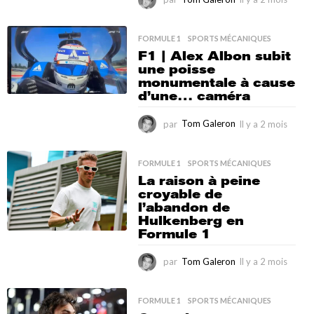
l
y
a
FORMULE 1
,
SPORTS MÉCANIQUES
2
F1 | Alex Albon subit
m
une poisse
o
monumentale à cause
i
d’une… caméra
s
par
Tom Galeron
Il y a 2 mois
I
l
y
a
FORMULE 1
,
SPORTS MÉCANIQUES
2
La raison à peine
m
croyable de
o
l’abandon de
i
Hulkenberg en
s
Formule 1
par
Tom Galeron
Il y a 2 mois
I
l
y
a
FORMULE 1
,
SPORTS MÉCANIQUES