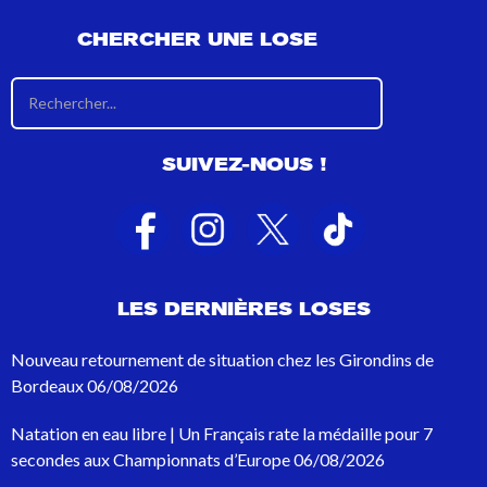
CHERCHER UNE LOSE
R
é
s
u
SUIVEZ-NOUS !
l
t
a
t
s
d
e
LES DERNIÈRES LOSES
r
e
c
Nouveau retournement de situation chez les Girondins de
h
Bordeaux
06/08/2026
e
r
Natation en eau libre | Un Français rate la médaille pour 7
c
h
secondes aux Championnats d’Europe
06/08/2026
e