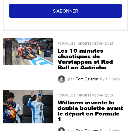
S'ABONNER
FORMULE 1
,
SPORTS MÉCANIQUES
Les 10 minutes
chaotiques de
Verstappen et Red
Bull en Autriche
par
Tom Galeron
Il y a 1 mois
I
l
y
a
FORMULE 1
,
SPORTS MÉCANIQUES
1
Williams invente la
m
double boulette avant
o
le départ en Formule
i
1
s
par
Tom Galeron
Il y a 2 mois
I