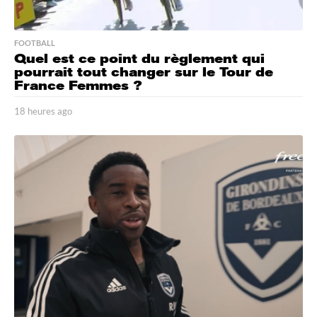
FOOTBALL
Quel est ce point du règlement qui
pourrait tout changer sur le Tour de
France Femmes ?
18 heures ago
1
8
h
e
u
r
e
s
a
g
o