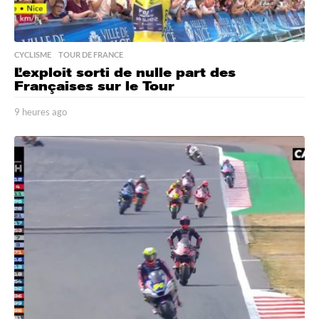
CYCLISME
,
TOUR DE FRANCE
L’exploit sorti de nulle part des
Françaises sur le Tour
9 heures ago
9
h
e
u
r
e
s
a
g
o