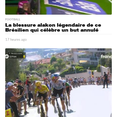
FOOTBALL
La blessure alakon légendaire de ce
Brésilien qui célèbre un but annulé
17 heures ago
1
7
h
e
u
r
e
s
a
g
o