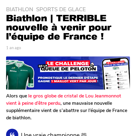
BIATHLON
,
SPORTS DE GLACE
1
Biathlon | TERRIBLE
a
n
nouvelle à venir pour
a
l’équipe de France !
g
o
p
1 an ago
1
1
a
a
r
n
a
T
a
n
o
g
a
m
o
G
g
a
o
l
Alors que
le gros globe de cristal de Lou Jeanmonnot
e
vient à peine d’être perdu
, une mauvaise nouvelle
r
supplémentaire vient de s’abattre sur l’équipe de France
o
de biathlon.
n
Une vraie championne 🫶