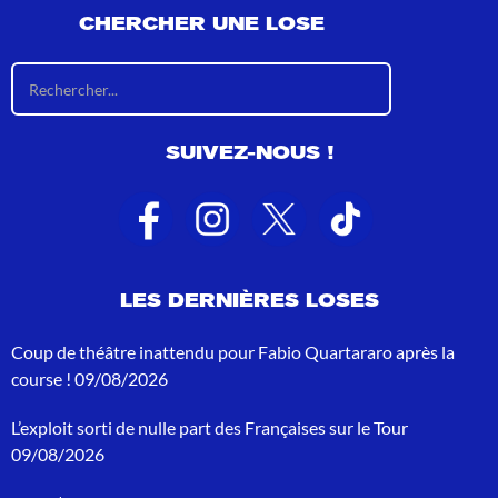
CHERCHER UNE LOSE
R
é
s
u
SUIVEZ-NOUS !
l
t
a
t
s
d
e
LES DERNIÈRES LOSES
r
e
c
Coup de théâtre inattendu pour Fabio Quartararo après la
h
course !
09/08/2026
e
r
L’exploit sorti de nulle part des Françaises sur le Tour
c
h
09/08/2026
e
p