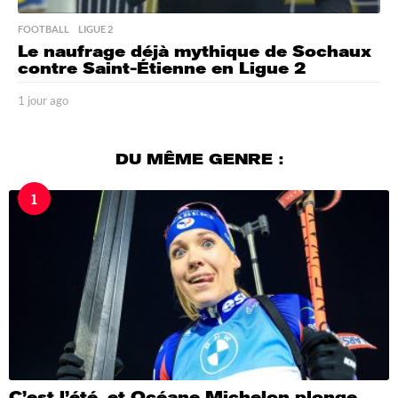
FOOTBALL
,
LIGUE 2
Le naufrage déjà mythique de Sochaux
contre Saint-Étienne en Ligue 2
1 jour ago
1
j
o
u
DU MÊME GENRE :
r
a
1
g
o
C’est l’été, et Océane Michelon plonge