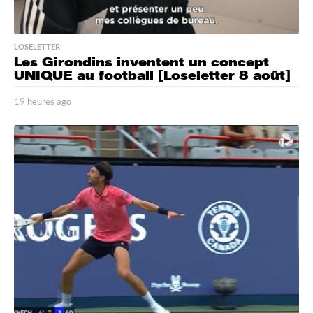
LOSELETTER
Les Girondins inventent un concept
UNIQUE au football [Loseletter 8 août]
19 heures ago
1
9
h
e
u
r
e
s
a
g
o