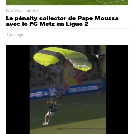
FOOTBALL
,
LIGUE 2
Le pénalty collector de Pape Moussa
avec le FC Metz en Ligue 2
1 jour ago
1
j
o
u
r
a
g
o