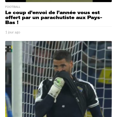
FOOTBALL
Le coup d’envoi de l’année vous est
offert par un parachutiste aux Pays-
Bas !
1 jour ago
1
j
o
u
r
a
g
o