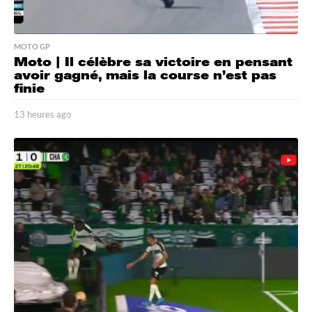
MOTO GP
Moto | Il célèbre sa victoire en pensant
avoir gagné, mais la course n’est pas
finie
13 heures ago
1
3
h
e
u
r
e
s
a
g
o