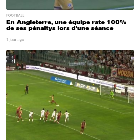
FOOTBALL
En Angleterre, une équipe rate 100%
de ses pénaltys lors d’une séance
1 jour ago
1
j
o
u
r
a
g
o