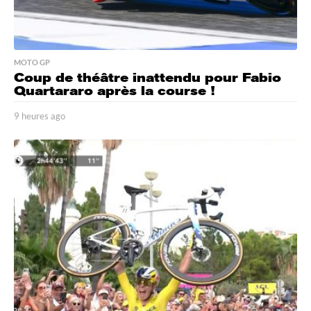
MOTO GP
Coup de théâtre inattendu pour Fabio
Quartararo après la course !
9 heures ago
9
h
e
u
r
e
s
a
g
o