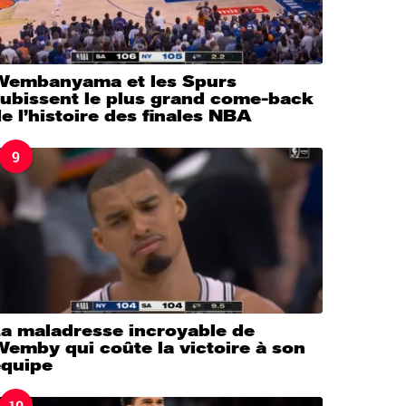
Wembanyama et les Spurs
subissent le plus grand come-back
e l’histoire des finales NBA
9
La maladresse incroyable de
emby qui coûte la victoire à son
équipe
10