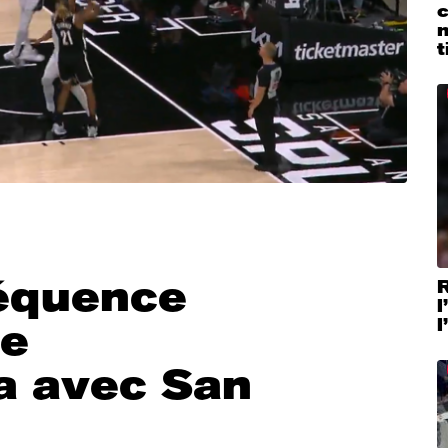
t
séquence
R
l
l
de
 avec San