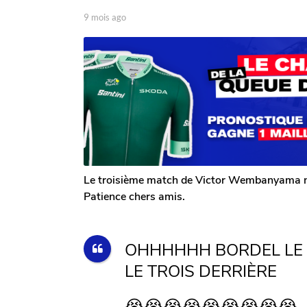
9
p
9 mois ago
9
m
a
m
o
r
o
i
T
i
o
s
s
m
a
a
G
g
g
a
o
o
l
e
r
o
n
Le troisième match de Victor Wembanyama ne s
Patience chers amis.
OHHHHHH BORDEL LE 
LE TROIS DERRIÈRE
😭😭😭😭😭😭😭😭😭