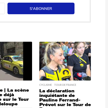
S'ABONNER
CYCLISME
,
TOUR DE FRANCE
e | La scène
La déclaration
e déjà
inquiétante de
 sur le Tour
Pauline Ferrand-
deloupe
Prévot sur le Tour de