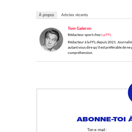
À propos
Articles récents
Tom Galeron
Rédacteur sport
chez
La FFL
Rédacteur à la FFL depuis 2021. Journaliste 
autant vous dire qu'il est préférable de n
compréhension.
ABONNE-TOI À
Ton e-mail :