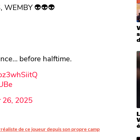
, WEMBY 👽👽👽
d
ence… before halftime.
o/pz3whSiitQ
bUBe
 26, 2025
W
rréaliste de ce joueur depuis son propre camp