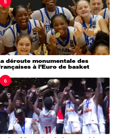
5
La déroute monumentale des
rançaises à l’Euro de basket
6