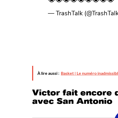
— TrashTalk (@TrashTalk
À lire aussi :
Basket | Le numéro inadmissi
Victor fait encor
avec San Antonio