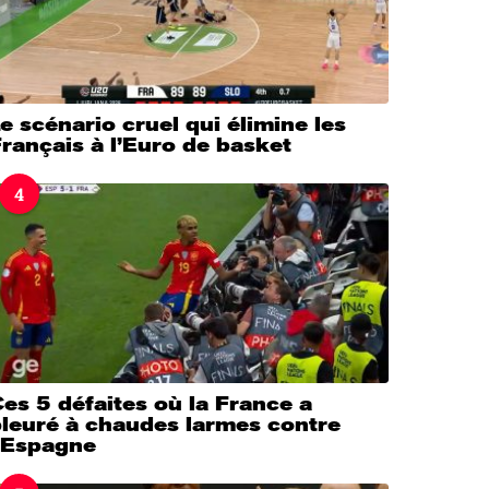
e scénario cruel qui élimine les
rançais à l’Euro de basket
4
es 5 défaites où la France a
pleuré à chaudes larmes contre
l’Espagne