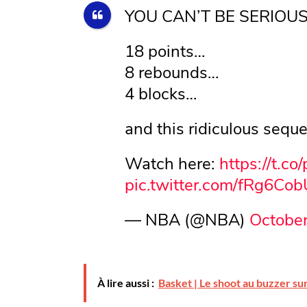
YOU CAN’T BE SERIOUS
18 points…
8 rebounds…
4 blocks…
and this ridiculous sequ
Watch here:
https://t.c
pic.twitter.com/fRg6Co
— NBA (@NBA)
October
À lire aussi :
Basket | Le shoot au buzzer su