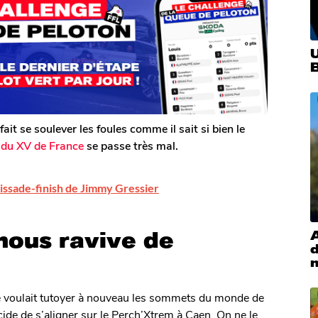
ait se soulever les foules comme il sait si bien le
e du XV de France
se passe très mal.
lissade-finish de Jimmy Gressier
nous ravive de
 voulait tutoyer à nouveau les sommets du monde de
cide de s’aligner sur le Perch’Xtrem à Caen. On ne le