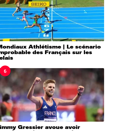
Mondiaux Athlétisme | Le scénario
mprobable des Français sur les
elais
6
Jimmy Gressier avoue avoir