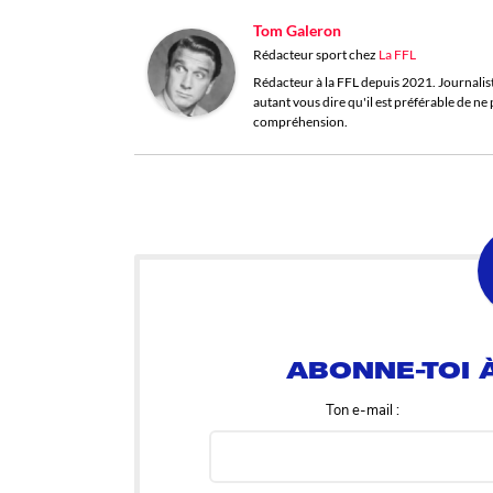
Tom Galeron
Rédacteur sport
chez
La FFL
Rédacteur à la FFL depuis 2021. Journaliste 
autant vous dire qu'il est préférable de n
compréhension.
ABONNE-TOI À
Ton e-mail :