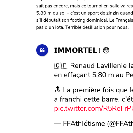
sait pas encore, mais ce tournoi en salle va res
5,80 m du sol – c’est un sport de zinzin qua
s’il débutait son footing dominical. Le Françai
pas d’un iota. Terrible désillusion pour nous.
𝗜𝗠𝗠𝗢𝗥𝗧𝗘𝗟 ! 😳
🇨🇵 Renaud Lavillenie 
en effaçant 5,80 m au P
🔝 La première fois que
a franchi cette barre, c’ét
pic.twitter.com/R5ReFr
— FFAthlétisme (@FFAt