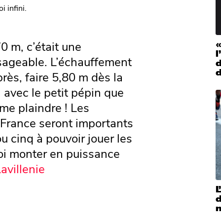
 infini.
0 m, c’était une
«
l
sageable. L’échauffement
près, faire 5,80 m dès la
 avec le petit pépin que
s me plaindre ! Les
France seront importants
u cinq à pouvoir jouer les
uoi monter en puissance
avillenie
L
m