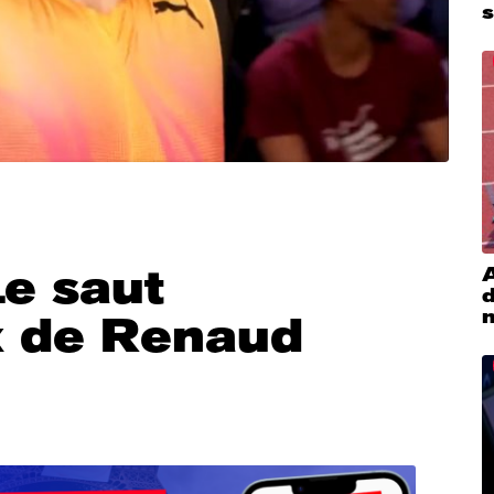
s
Le saut
A
x de Renaud