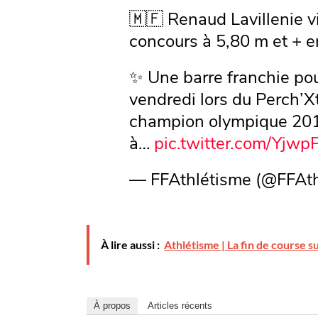
🇲🇫 Renaud Lavillenie vi
concours à 5,80 m et + en
✨ Une barre franchie pou
vendredi lors du Perch’X
champion olympique 2012 
à…
pic.twitter.com/Yjw
— FFAthlétisme (@FFAt
À lire aussi :
Athlétisme | La fin de course 
À propos
Articles récents