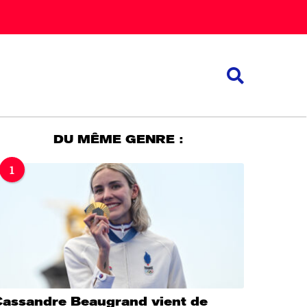
DU MÊME GENRE :
1
Cassandre Beaugrand vient de