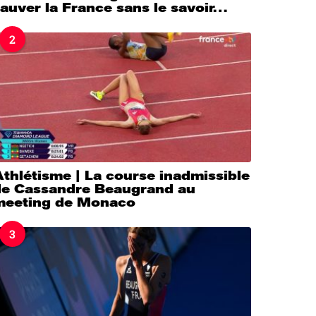
auver la France sans le savoir…
2
thlétisme | La course inadmissible
de Cassandre Beaugrand au
meeting de Monaco
3