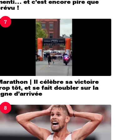
enti… et c’est encore pire que
révu !
7
arathon | Il célèbre sa victoire
rop tôt, et se fait doubler sur la
igne d’arrivée
8