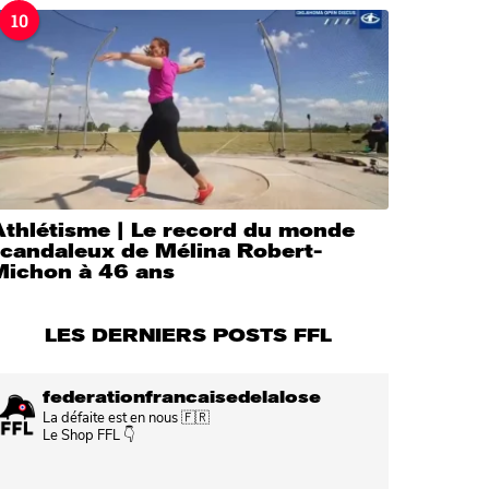
10
Athlétisme | Le record du monde
scandaleux de Mélina Robert-
Michon à 46 ans
LES DERNIERS POSTS FFL
federationfrancaisedelalose
La défaite est en nous 🇫🇷
Le Shop FFL 👇