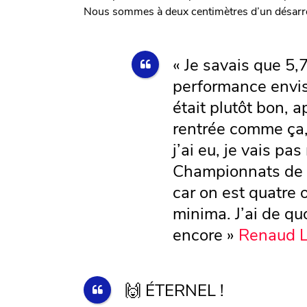
Nous sommes à deux centimètres d’un désarroi
« Je savais que 5,7
performance envi
était plutôt bon, a
rentrée comme ça,
j’ai eu, je vais pa
Championnats de 
car on est quatre o
minima. J’ai de q
encore »
Renaud L
🙌 ÉTERNEL !