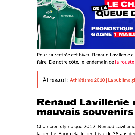
T
s
s
o
a
m
a
g
G
o
g
a
o
l
e
r
o
n
Pour sa rentrée cet hiver, Renaud Lavillenie a f
faire. De notre côté, le lendemain de
la roust
À lire aussi :
Athlétisme 2018 | La sublime g
Renaud Lavillenie 
mauvais souvenirs
Champion olympique 2012, Renaud Lavillenie
la perche. Pour cela, le perchiste de 38 ans dé