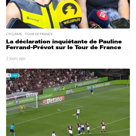
CYCLISME
,
TOUR DE FRANCE
La déclaration inquiétante de Pauline
Ferrand-Prévot sur le Tour de France
2 jours ago
2
j
o
u
r
s
a
g
o