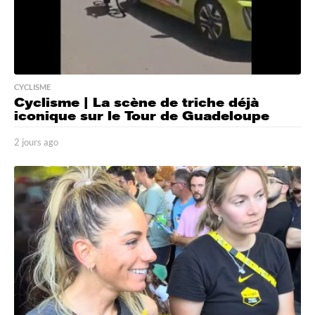
CYCLISME
Cyclisme | La scène de triche déjà
iconique sur le Tour de Guadeloupe
2 jours ago
2
j
o
u
r
s
a
g
o