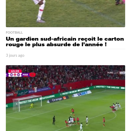
FOOTBALL
Un gardien sud-africain reçoit le carton
rouge le plus absurde de l’année !
3 jours ago
3
j
o
u
r
s
a
g
o