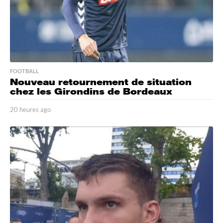
FOOTBALL
Nouveau retournement de situation
chez les Girondins de Bordeaux
20 heures ago
2
0
h
e
u
r
e
s
a
g
o