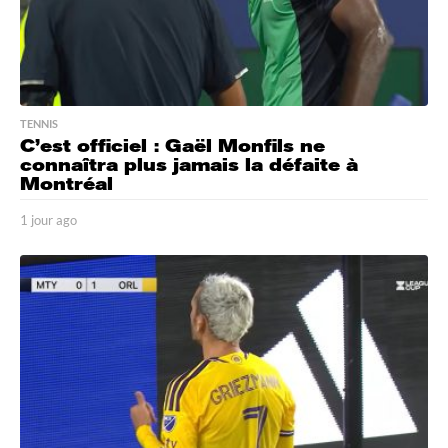
TENNIS
C’est officiel : Gaël Monfils ne
connaîtra plus jamais la défaite à
Montréal
1 jour ago
1
j
o
u
r
a
g
o