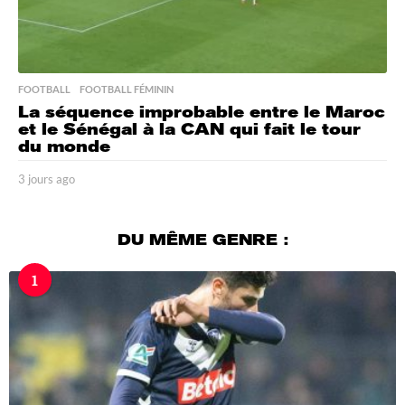
FOOTBALL
,
FOOTBALL FÉMININ
La séquence improbable entre le Maroc
et le Sénégal à la CAN qui fait le tour
du monde
3 jours ago
3
j
o
u
DU MÊME GENRE :
r
s
1
a
g
o