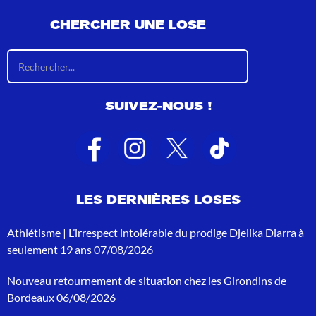
CHERCHER UNE LOSE
R
é
s
u
SUIVEZ-NOUS !
l
t
a
t
s
d
e
LES DERNIÈRES LOSES
r
e
c
Athlétisme | L’irrespect intolérable du prodige Djelika Diarra à
h
seulement 19 ans
07/08/2026
e
r
Nouveau retournement de situation chez les Girondins de
c
h
Bordeaux
06/08/2026
e