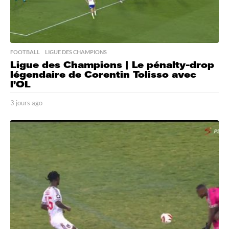
FOOTBALL
,
LIGUE DES CHAMPIONS
Ligue des Champions | Le pénalty-drop
légendaire de Corentin Tolisso avec
l’OL
3 jours ago
3
j
o
u
r
s
a
g
o