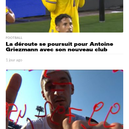
FOOTBALL
La déroute se poursuit pour Antoine
Griezmann avec son nouveau club
1 jour ago
1
j
o
u
r
a
g
o