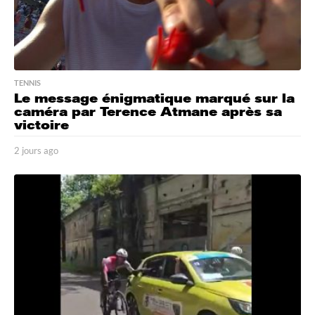
TENNIS
Le message énigmatique marqué sur la
caméra par Terence Atmane après sa
victoire
2 jours ago
2
j
o
u
r
s
a
g
o