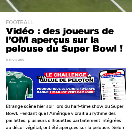
FOOTBALL
6
Vidéo : des joueurs de
m
o
l’OM aperçus sur la
i
pelouse du Super Bowl !
s
a
p
6 mois ago
6
g
a
m
r
o
o
L
i
6
o
s
m
u
a
i
o
g
s
o
i
R
Étrange scène hier soir lors du half-time show du Super
s
o
Bowl. Pendant que l’Amérique vibrait au rythme des
a
u
paillettes, plusieurs silhouettes parfaitement intégrées
l
g
au décor végétal, ont été aperçues sur la pelouse. Selon
e
o