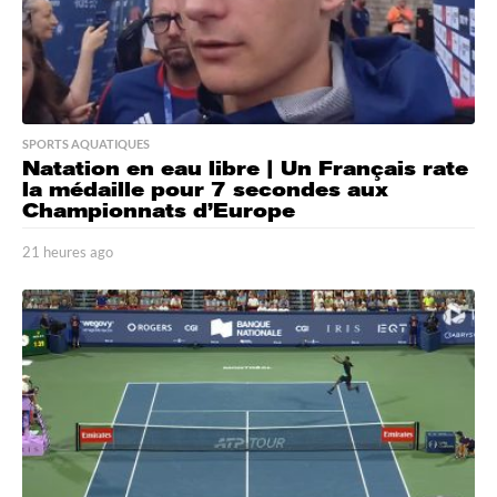
SPORTS AQUATIQUES
Natation en eau libre | Un Français rate
la médaille pour 7 secondes aux
Championnats d’Europe
21 heures ago
2
1
h
e
u
r
e
s
a
g
o