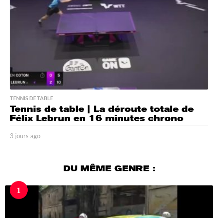
TENNIS DE TABLE
Tennis de table | La déroute totale de
Félix Lebrun en 16 minutes chrono
3 jours ago
3
j
o
u
DU MÊME GENRE :
r
s
1
a
g
o