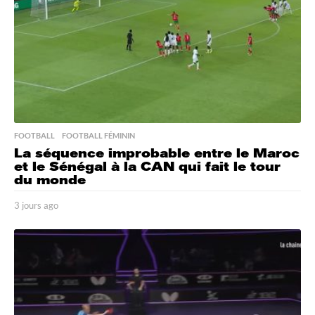
FOOTBALL
,
FOOTBALL FÉMININ
La séquence improbable entre le Maroc
et le Sénégal à la CAN qui fait le tour
du monde
3 jours ago
3
j
o
u
r
s
a
g
o