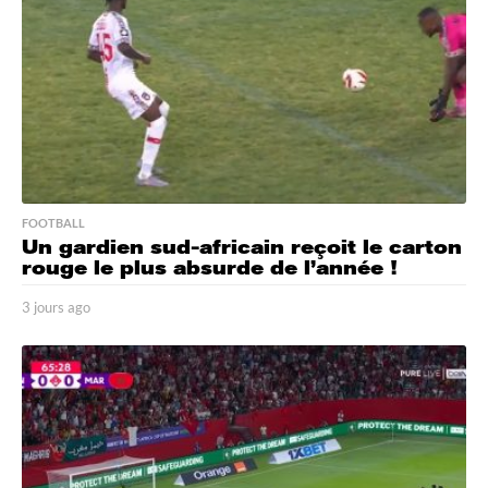
FOOTBALL
Un gardien sud-africain reçoit le carton
rouge le plus absurde de l’année !
3 jours ago
3
j
o
u
r
s
a
g
o