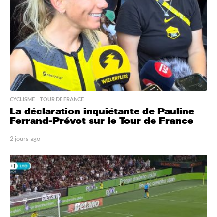
CYCLISME
,
TOUR DE FRANCE
La déclaration inquiétante de Pauline
Ferrand-Prévot sur le Tour de France
2 jours ago
2
j
o
u
r
s
a
g
o