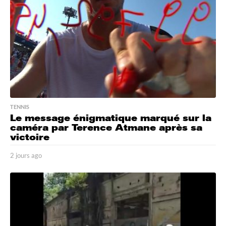
a
g
o
TENNIS
Le message énigmatique marqué sur la
caméra par Terence Atmane après sa
victoire
2 jours ago
2
j
o
u
r
s
a
g