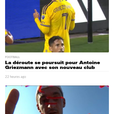
a
g
o
FOOTBALL
La déroute se poursuit pour Antoine
Griezmann avec son nouveau club
22 heures ago
2
2
h
e
u
r
e
s