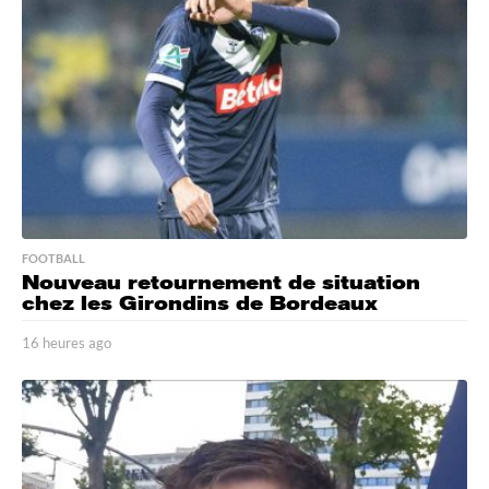
FOOTBALL
Nouveau retournement de situation
chez les Girondins de Bordeaux
16 heures ago
1
6
h
e
u
r
e
s