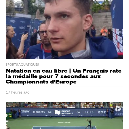
a
g
o
SPORTS AQUATIQUES
Natation en eau libre | Un Français rate
la médaille pour 7 secondes aux
Championnats d’Europe
17 heures ago
1
7
h
e
u
r
e