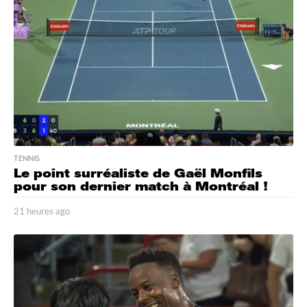
s
a
g
o
TENNIS
Le point surréaliste de Gaël Monfils
pour son dernier match à Montréal !
21 heures ago
2
1
h
e
u
r
e
s