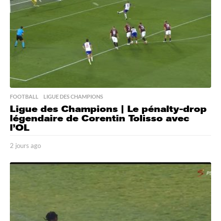
FOOTBALL
,
LIGUE DES CHAMPIONS
Ligue des Champions | Le pénalty-drop
légendaire de Corentin Tolisso avec
l’OL
2 jours ago
2
j
o
u
r
s
a
g
o