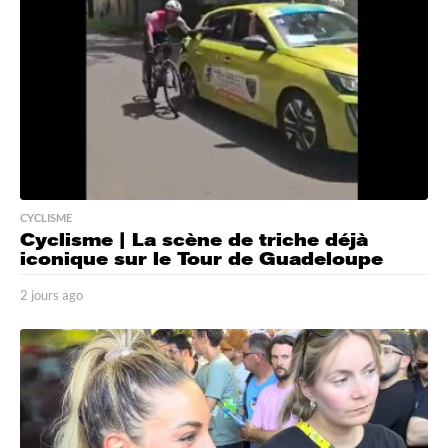
o
CYCLISME
Cyclisme | La scène de triche déjà
iconique sur le Tour de Guadeloupe
2 jours ago
2
j
o
u
r
s
a
g
o