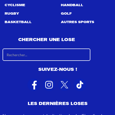
CYCLISME
HANDBALL
RUGBY
GOLF
BASKETBALL
AUTRES SPORTS
CHERCHER UNE LOSE
R
é
s
u
SUIVEZ-NOUS !
l
t
a
t
s
d
e
LES DERNIÈRES LOSES
r
e
c