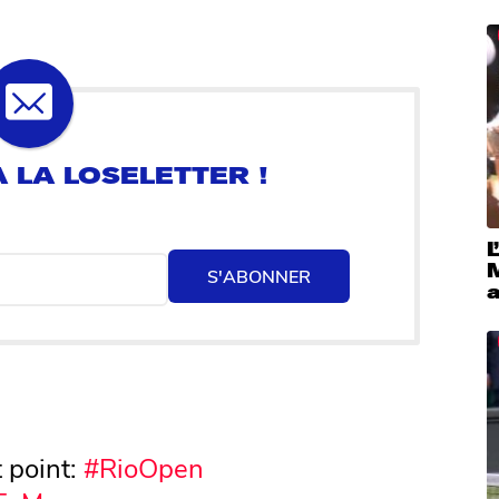
L
S'ABONNER
 point:
#RioOpen