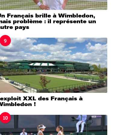
n Français brille à Wimbledon,
ais problème : il représente un
autre pays
9
’exploit XXL des Français à
Wimbledon !
10