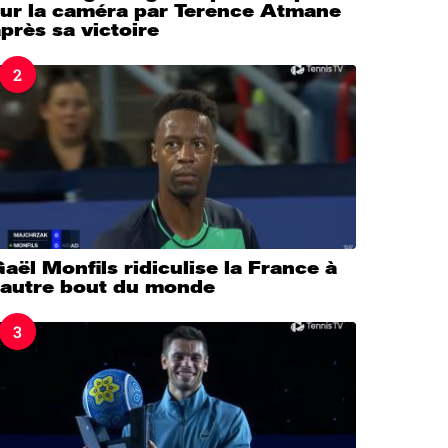
sur la caméra par Terence Atmane
près sa victoire
2
aël Monfils ridiculise la France à
l’autre bout du monde
3