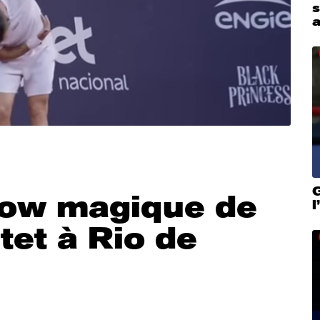
a
G
show magique de
tet à Rio de