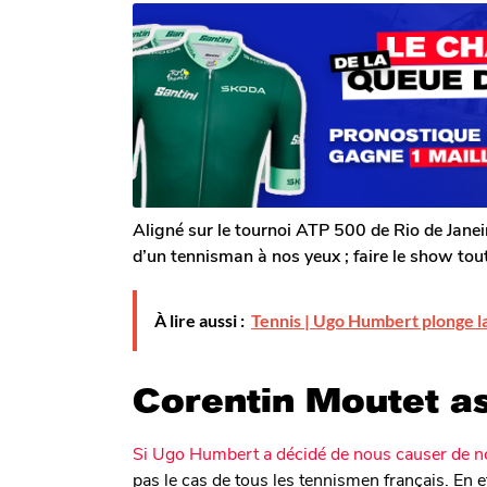
r
n
a
T
a
g
o
g
m
o
o
G
a
l
e
r
o
n
Aligné sur le tournoi ATP 500 de Rio de Janei
d’un tennisman à nos yeux ; faire le show tout
À lire aussi :
Tennis | Ugo Humbert plonge la
Corentin Moutet as
Si Ugo Humbert a décidé de nous causer de 
pas le cas de tous les tennismen français. En 