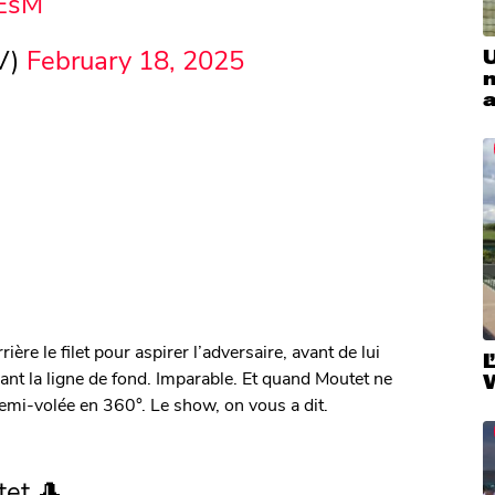
sEsM
V)
February 18, 2025
U
m
ière le filet pour aspirer l’adversaire, avant de lui
L
avant la ligne de fond. Imparable. Et quand Moutet ne
demi-volée en 360°. Le show, on vous a dit.
tet 🎩