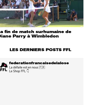
La fin de match surhumaine de
Diane Parry à Wimbledon
LES DERNIERS POSTS FFL
federationfrancaisedelalose
La défaite est en nous 🇫🇷
Le Shop FFL 👇