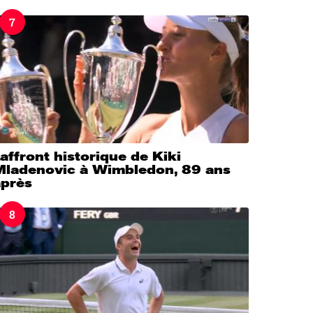
7
’affront historique de Kiki
Mladenovic à Wimbledon, 89 ans
après
8