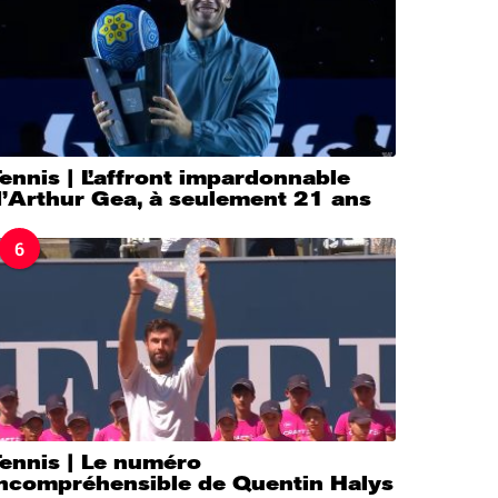
ennis | L’affront impardonnable
d’Arthur Gea, à seulement 21 ans
6
Tennis | Le numéro
incompréhensible de Quentin Halys