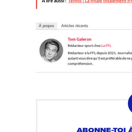
À lire aussi :
Tennis | La finale totalement i
À propos
Articles récents
Tom Galeron
Rédacteur sport
chez
La FFL
Rédacteur à la FFL depuis 2021. Journaliste 
autant vous dire qu'il est préférable de n
compréhension.
ABONNE-TOI À