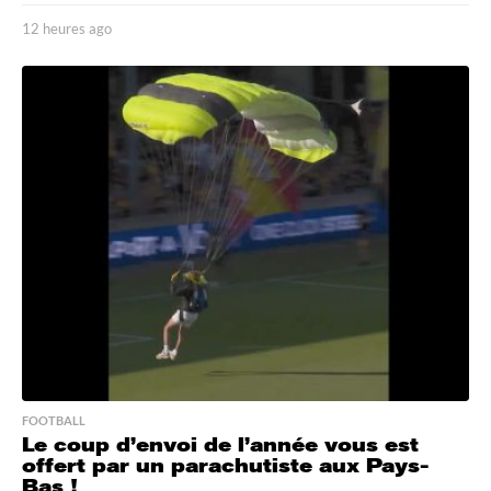
12 heures ago
1
2
h
e
u
r
e
s
a
g
o
FOOTBALL
Le coup d’envoi de l’année vous est
offert par un parachutiste aux Pays-
Bas !