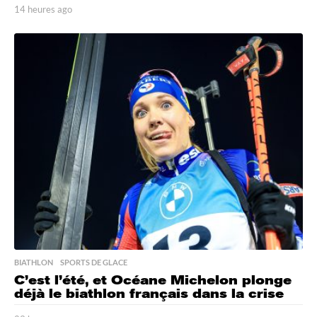
14 heures ago
1
4
h
e
u
r
e
s
a
g
o
BIATHLON
,
SPORTS DE GLACE
C’est l’été, et Océane Michelon plonge
déjà le biathlon français dans la crise