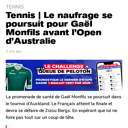
TENNIS
2
Tennis | Le naufrage se
a
n
poursuit pour Gaël
s
Monfils avant l’Open
a
d’Australie
g
o
p
2 ans ago
2
2
a
a
a
r
n
T
s
n
o
a
s
m
g
a
G
o
g
a
l
o
La promenade de santé de Gaël Monfils se poursuit dans
e
le tournoi d’Auckland. Le Français atteint la finale et
r
devra se défaire de Zizou Bergs. En espérant que lui ne
o
foire pas tout sur un coup de tête.
n