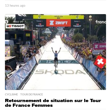
13 heures ago
1
3
h
e
u
r
e
s
a
g
o
CYCLISME
,
TOUR DE FRANCE
Retournement de situation sur le Tour
de France Femmes