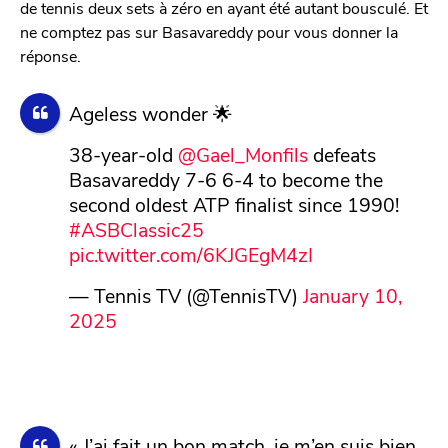
de tennis deux sets à zéro en ayant été autant bousculé. Et
ne comptez pas sur Basavareddy pour vous donner la
réponse.
Ageless wonder 🌟
38-year-old
@Gael_Monfils
defeats
Basavareddy 7-6 6-4 to become the
second oldest ATP finalist since 1990!
#ASBClassic25
pic.twitter.com/6KJGEgM4zI
— Tennis TV (@TennisTV)
January 10,
2025
« J’ai fait un bon match, je m’en suis bien