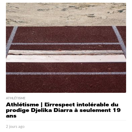
o
u
r
s
a
g
o
ATHLÉTISME
Athlétisme | L’irrespect intolérable du
prodige Djelika Diarra à seulement 19
ans
2 jours ago
2
j