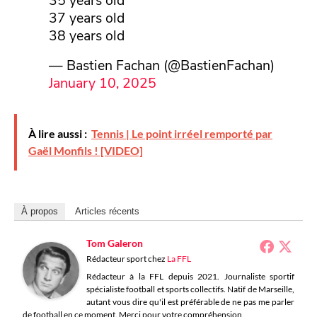
37 years old
38 years old
— Bastien Fachan (@BastienFachan)
January 10, 2025
À lire aussi :
Tennis | Le point irréel remporté par
Gaël Monfils ! [VIDEO]
À propos
Articles récents
Tom Galeron
Rédacteur sport
chez
La FFL
Rédacteur à la FFL depuis 2021. Journaliste sportif
spécialiste football et sports collectifs. Natif de Marseille,
autant vous dire qu'il est préférable de ne pas me parler
de football en ce moment. Merci pour votre compréhension.