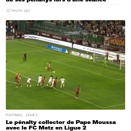
10 heures ago
1
0
h
e
u
r
e
s
a
g
o
FOOTBALL
,
LIGUE 2
Le pénalty collector de Pape Moussa
avec le FC Metz en Ligue 2