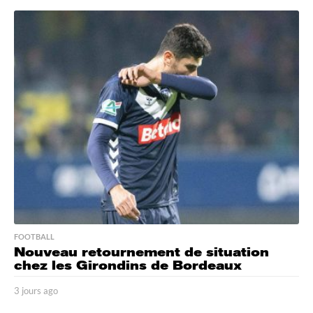
o
u
r
s
a
g
o
FOOTBALL
Nouveau retournement de situation
chez les Girondins de Bordeaux
3 jours ago
3
j