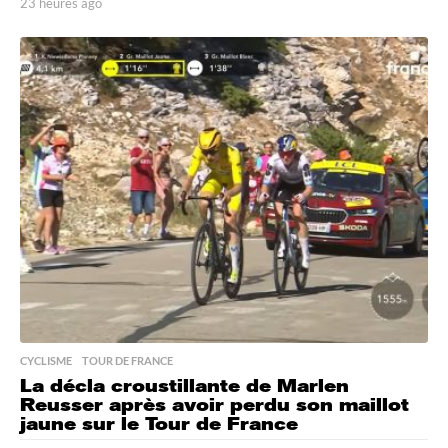
23 heures ago
2
3
h
e
u
r
e
s
a
g
o
CYCLISME
,
TOUR DE FRANCE
La décla croustillante de Marlen
Reusser après avoir perdu son maillot
jaune sur le Tour de France