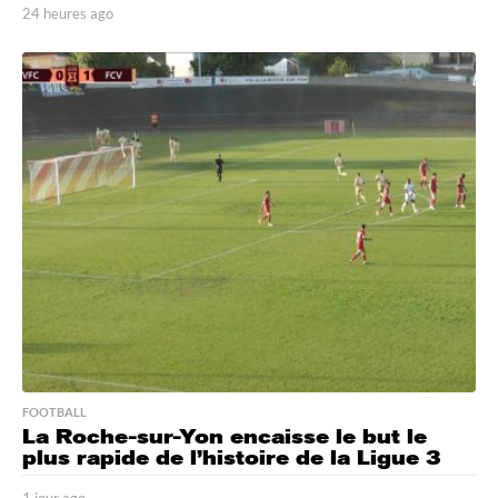
24 heures ago
2
4
h
e
u
r
e
s
a
g
o
FOOTBALL
La Roche-sur-Yon encaisse le but le
plus rapide de l’histoire de la Ligue 3
1 jour ago
1