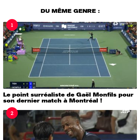
o
u
DU MÊME GENRE :
r
s
1
a
g
o
Le point surréaliste de Gaël Monfils pour
son dernier match à Montréal !
2