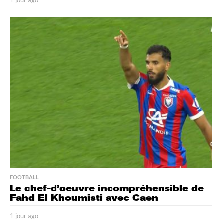
j
o
u
r
a
g
o
FOOTBALL
Le chef-d’oeuvre incompréhensible de
Fahd El Khoumisti avec Caen
1 jour ago
1