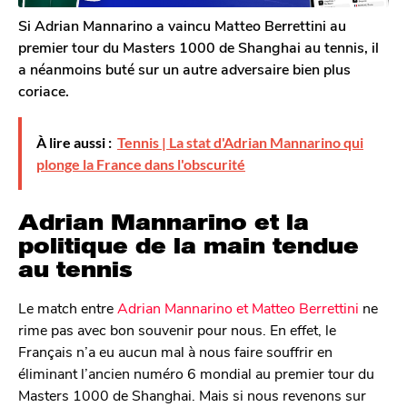
a
g
s
l
o
Si Adrian Mannarino a vaincu Matteo Berrettini au
e
a
premier tour du Masters 1000 de Shanghai au tennis, il
r
g
a néanmoins buté sur un autre adversaire bien plus
o
o
coriace.
n
À lire aussi :
Tennis | La stat d'Adrian Mannarino qui
plonge la France dans l'obscurité
Adrian Mannarino et la
politique de la main tendue
au tennis
Le match entre
Adrian Mannarino et Matteo Berrettini
ne
rime pas avec bon souvenir pour nous. En effet, le
Français n’a eu aucun mal à nous faire souffrir en
éliminant l’ancien numéro 6 mondial au premier tour du
Masters 1000 de Shanghai. Mais si nous revenons sur