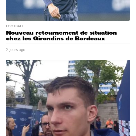
FOOTBALL
Nouveau retournement de situation
chez les Girondins de Bordeaux
2 jours ago
2
j
o
u
r
s
a
g
o