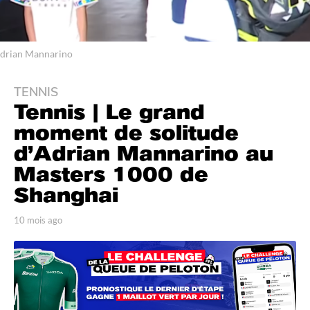
drian Mannarino
TENNIS
1
Tennis | Le grand
0
m
moment de solitude
o
d’Adrian Mannarino au
i
Masters 1000 de
s
Shanghai
a
g
p
10 mois ago
1
o
a
0
1
r
m
0
T
o
o
i
m
m
s
o
G
a
i