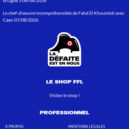
la Ligue 3
08/08/2026
u
r
Le chef-d’oeuvre incompréhensible de Fahd El Khoumisti avec
:
Caen
07/08/2026
LE SHOP FFL
Visiter le shop !
PROFESSIONNEL
À PROPOS
MENTIONS LÉGALES