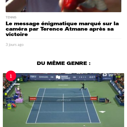
TENNIS
Le message énigmatique marqué sur la
caméra par Terence Atmane après sa
victoire
3 jours ago
3
j
o
u
DU MÊME GENRE :
r
s
1
a
g
o