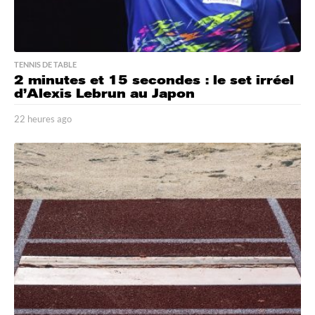
TENNIS DE TABLE
2 minutes et 15 secondes : le set irréel
d’Alexis Lebrun au Japon
22 heures ago
2
2
h
e
u
r
e
s
a
g
o