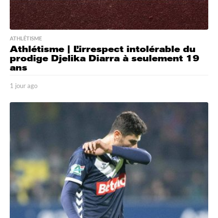
ATHLÉTISME
Athlétisme | L’irrespect intolérable du
prodige Djelika Diarra à seulement 19
ans
1 jour ago
1
j
o
u
r
a
g
o