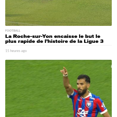
FOOTBALL
La Roche-sur-Yon encaisse le but le
plus rapide de l’histoire de la Ligue 3
15 heures ago
1
5
h
e
u
r
e
s
a
g
o