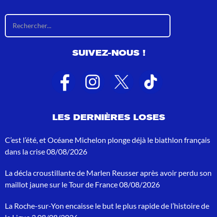
R
é
s
u
SUIVEZ-NOUS !
l
t
a
t
s
d
e
LES DERNIÈRES LOSES
r
e
c
C’est l’été, et Océane Michelon plonge déjà le biathlon français
h
dans la crise
08/08/2026
e
r
La décla croustillante de Marlen Reusser après avoir perdu son
c
h
maillot jaune sur le Tour de France
08/08/2026
e
p
La Roche-sur-Yon encaisse le but le plus rapide de l’histoire de
o