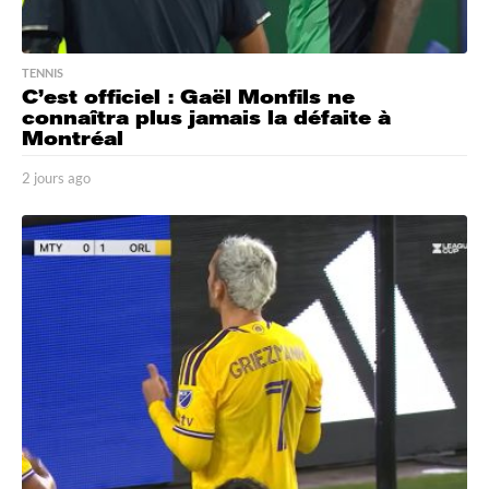
TENNIS
C’est officiel : Gaël Monfils ne
connaîtra plus jamais la défaite à
Montréal
2 jours ago
2
j
o
u
r
s
a
g
o