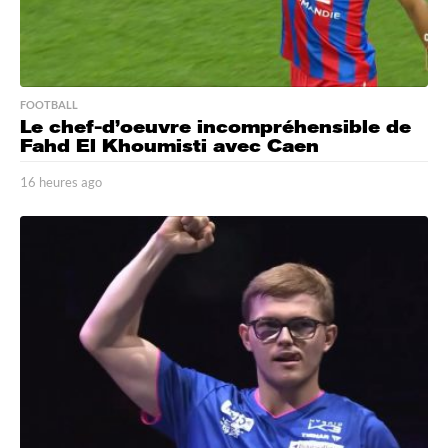
FOOTBALL
Le chef-d’oeuvre incompréhensible de
Fahd El Khoumisti avec Caen
16 heures ago
1
6
h
e
u
r
e
s
a
g
o