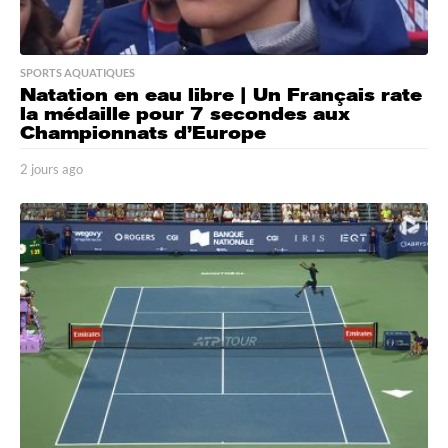
SPORTS AQUATIQUES
Natation en eau libre | Un Français rate
la médaille pour 7 secondes aux
Championnats d’Europe
2 jours ago
2
j
o
u
r
s
a
g
o