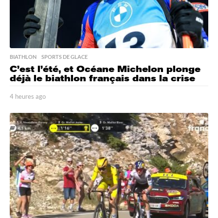
BIATHLON
,
SPORTS DE GLACE
C’est l’été, et Océane Michelon plonge
déjà le biathlon français dans la crise
4 heures ago
4
h
e
u
r
e
s
a
g
o