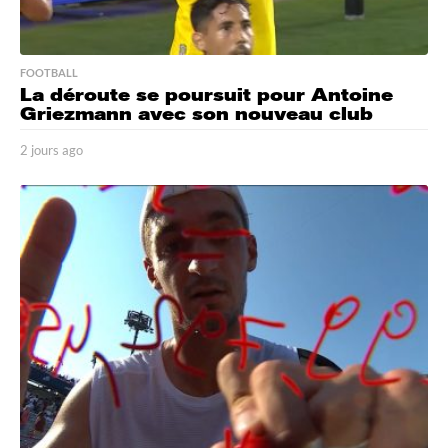
FOOTBALL
La déroute se poursuit pour Antoine
Griezmann avec son nouveau club
2 jours ago
2
j
o
u
r
s
a
g
o