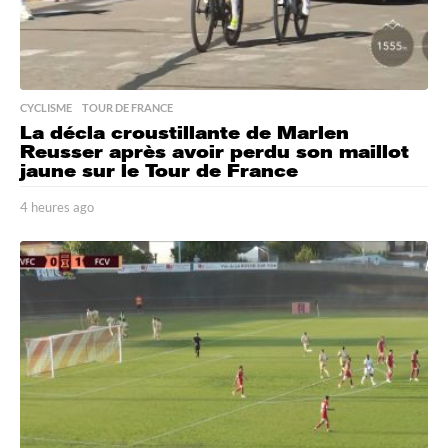
CYCLISME
,
TOUR DE FRANCE
La décla croustillante de Marlen
Reusser après avoir perdu son maillot
jaune sur le Tour de France
4 heures ago
4
h
e
u
r
e
s
a
g
o