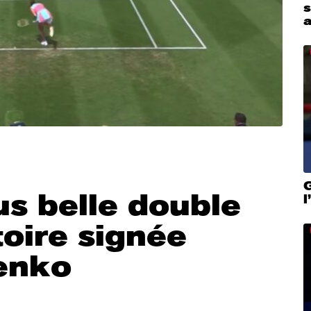
a
G
us belle double
toire signée
enko