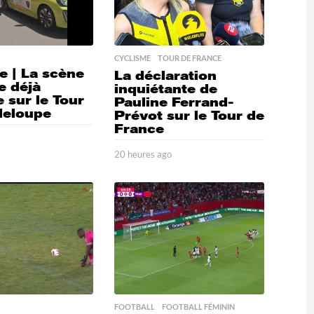
CYCLISME
,
TOUR DE FRANCE
e | La scène
La déclaration
e déjà
inquiétante de
 sur le Tour
Pauline Ferrand-
deloupe
Prévot sur le Tour de
France
o
1
9
20 heures ago
2
h
0
e
h
u
e
r
u
e
r
s
e
a
s
g
a
o
g
o
FOOTBALL
,
FOOTBALL FÉMININ