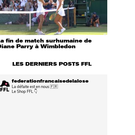
La fin de match surhumaine de
Diane Parry à Wimbledon
LES DERNIERS POSTS FFL
federationfrancaisedelalose
La défaite est en nous 🇫🇷
Le Shop FFL 👇