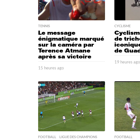
TENNIS
CYCLISME
Le message
Cyclism
énigmatique marqué
de trich
sur la caméra par
iconique
Terence Atmane
de Gua
après sa victoire
19 heures ag
15 heures ago
1
8
h
e
u
r
e
s
a
g
o
FOOTBALL
,
LIGUE DES CHAMPIONS
FOOTBALL