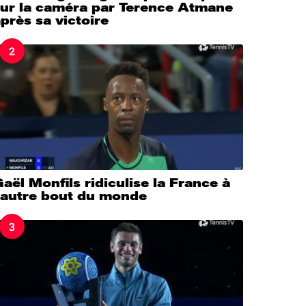
sur la caméra par Terence Atmane
près sa victoire
2
aël Monfils ridiculise la France à
l’autre bout du monde
3