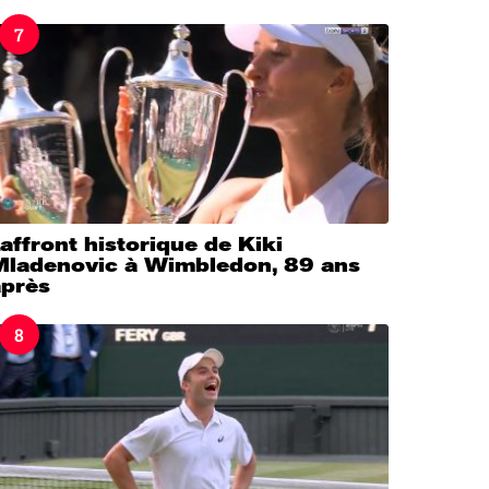
7
’affront historique de Kiki
Mladenovic à Wimbledon, 89 ans
après
8