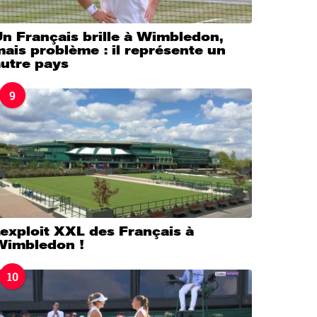
n Français brille à Wimbledon,
ais problème : il représente un
autre pays
9
’exploit XXL des Français à
Wimbledon !
10