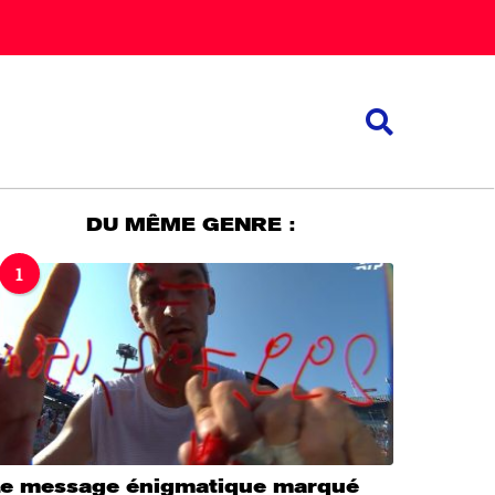
DU MÊME GENRE :
1
Le message énigmatique marqué