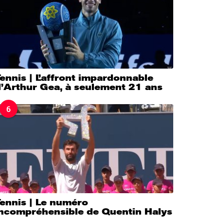
ennis | L’affront impardonnable
d’Arthur Gea, à seulement 21 ans
6
Tennis | Le numéro
incompréhensible de Quentin Halys