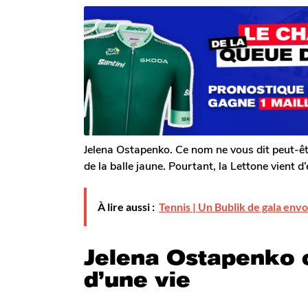
a
r
n
n
T
s
s
o
a
m
a
g
G
o
g
a
o
l
e
r
o
n
Jelena Ostapenko. Ce nom ne vous dit peut-êt
de la balle jaune. Pourtant, la Lettone vient d’
À lire aussi :
Tennis | Un Bublik de gala envoie
Jelena Ostapenko o
d’une vie