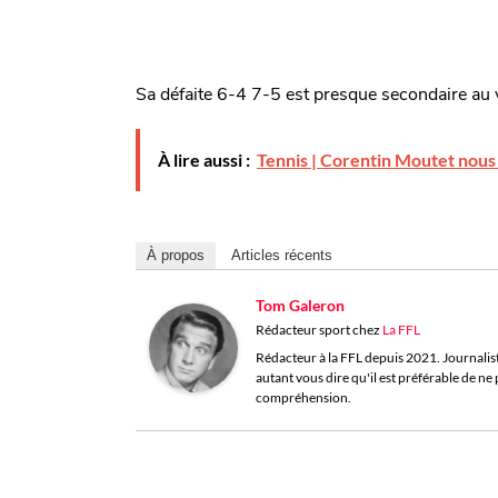
Sa défaite 6-4 7-5 est presque secondaire au v
À lire aussi :
Tennis | Corentin Moutet nous 
À propos
Articles récents
Tom Galeron
Rédacteur sport
chez
La FFL
Rédacteur à la FFL depuis 2021. Journaliste 
autant vous dire qu'il est préférable de n
compréhension.