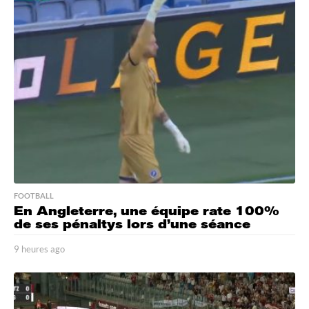
FOOTBALL
En Angleterre, une équipe rate 100%
de ses pénaltys lors d’une séance
9 heures ago
9
h
e
u
r