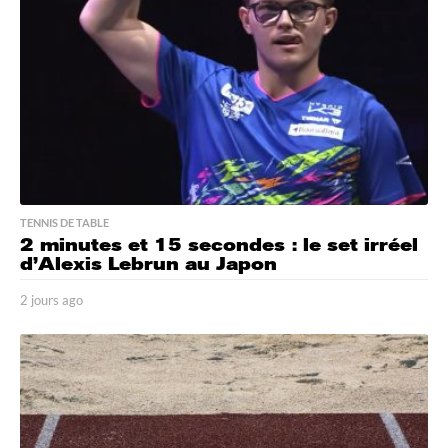
TENNIS DE TABLE
2 minutes et 15 secondes : le set irréel
d’Alexis Lebrun au Japon
2 jours ago
2
j
o
u
r
s
a
g