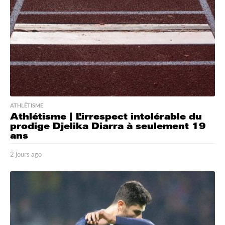
o
ATHLÉTISME
Athlétisme | L’irrespect intolérable du
prodige Djelika Diarra à seulement 19
ans
2 jours ago
2
j
o
u
r
s
a
g