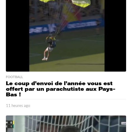
e
s
a
g
o
FOOTBALL
Le coup d’envoi de l’année vous est
offert par un parachutiste aux Pays-
Bas !
11 heures ago
1
1
h
e
u