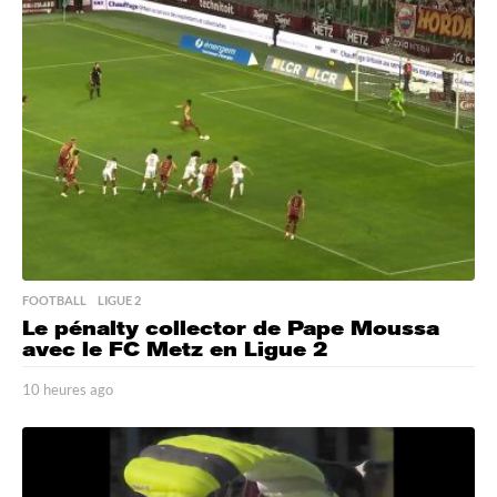
e
s
a
g
o
FOOTBALL
,
LIGUE 2
Le pénalty collector de Pape Moussa
avec le FC Metz en Ligue 2
10 heures ago
1
0
h
e
u
r