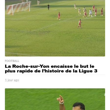
e
s
a
g
o
FOOTBALL
La Roche-sur-Yon encaisse le but le
plus rapide de l’histoire de la Ligue 3
1 jour ago
1
j
o
u
r
a
g