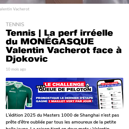
alentin Vacherot
TENNIS
1
Tennis | La perf irréelle
0
m
du MONÉGASQUE
o
Valentin Vacherot face à
i
Djokovic
s
a
p
10 mois ago
1
g
a
0
o
r
m
T
o
1
o
i
0
m
s
m
G
a
o
a
g
l
o
i
L’édition 2025 du Masters 1000 de Shanghai n’est pas
e
s
prête d’être oubliée par tous les amoureux de la petite
r
a
balle jaune. La raison tient en deux mots : Valentin