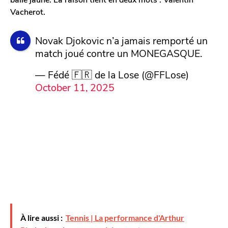
o
g
Vacherot.
n
o
Novak Djokovic n’a jamais remporté un
match joué contre un MONEGASQUE.
— Fédé 🇫🇷 de la Lose (@FFLose)
October 11, 2025
À lire aussi :
Tennis | La performance d'Arthur