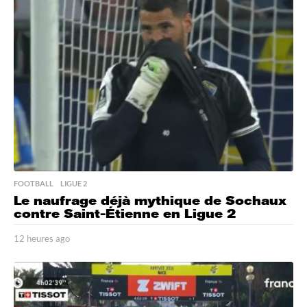
r
e
s
a
g
o
FOOTBALL
,
LIGUE 2
Le naufrage déjà mythique de Sochaux
contre Saint-Étienne en Ligue 2
12 heures ago
1
2
h
e
u
r