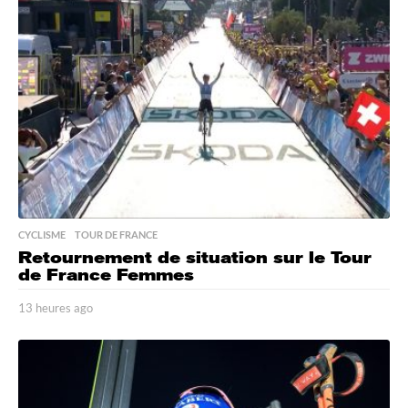
e
s
a
g
o
CYCLISME
,
TOUR DE FRANCE
Retournement de situation sur le Tour
de France Femmes
13 heures ago
1
3
h
e
u
r