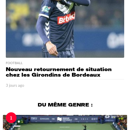
o
FOOTBALL
Nouveau retournement de situation
chez les Girondins de Bordeaux
3 jours ago
3
j
o
u
DU MÊME GENRE :
r
s
1
a
g
o