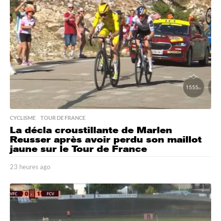
s
a
g
o
CYCLISME
,
TOUR DE FRANCE
La décla croustillante de Marlen
Reusser après avoir perdu son maillot
jaune sur le Tour de France
23 heures ago
2
3
h
e
u
r