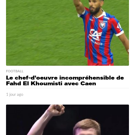
o
FOOTBALL
Le chef-d’oeuvre incompréhensible de
Fahd El Khoumisti avec Caen
1 jour ago
1
j
o
u
r
a
g
o