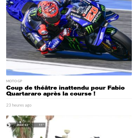
r
e
s
a
g
o
MOTO GP
Coup de théâtre inattendu pour Fabio
Quartararo après la course !
23 heures ago
2
3
h
e
u
r