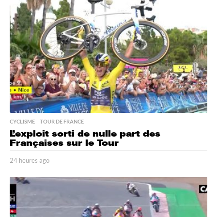
e
s
a
g
o
CYCLISME
,
TOUR DE FRANCE
L’exploit sorti de nulle part des
Françaises sur le Tour
24 heures ago
2
4
h
e
u
r
e