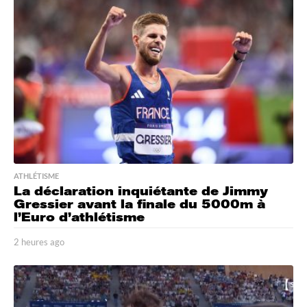
t
e
s
a
g
o
ATHLÉTISME
La déclaration inquiétante de Jimmy
Gressier avant la finale du 5000m à
l’Euro d’athlétisme
2 heures ago
2
1
m
i
n