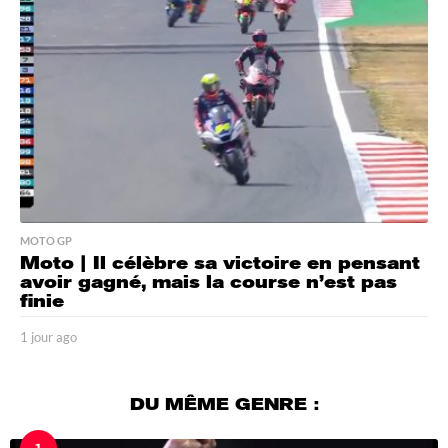
s
a
g
o
MOTO GP
Moto | Il célèbre sa victoire en pensant
avoir gagné, mais la course n’est pas
finie
1 jour ago
1
j
o
u
DU MÊME GENRE :
r
a