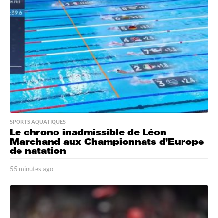
e
a
g
o
SPORTS AQUATIQUES
Le chrono inadmissible de Léon
Marchand aux Championnats d’Europe
de natation
55 minutes ago
5
5
m
i
n
u