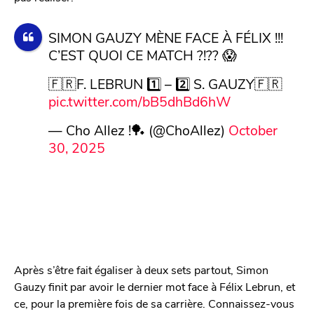
SIMON GAUZY MÈNE FACE À FÉLIX !!!
C’EST QUOI CE MATCH ?!?? 😱
🇫🇷F. LEBRUN 1️⃣ – 2️⃣ S. GAUZY🇫🇷
pic.twitter.com/bB5dhBd6hW
— Cho Allez !🏓 (@ChoAllez)
October
30, 2025
Après s’être fait égaliser à deux sets partout, Simon
Gauzy finit par avoir le dernier mot face à Félix Lebrun, et
ce, pour la première fois de sa carrière. Connaissez-vous