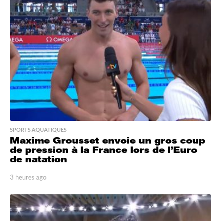
u
t
e
s
a
g
o
SPORTS AQUATIQUES
Maxime Grousset envoie un gros coup
de pression à la France lors de l’Euro
de natation
3 heures ago
3
h
e
u
r