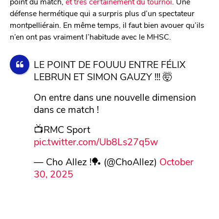
point du match,
et très certainement du tournoi
. Une
défense hermétique qui a surpris plus d’un spectateur
montpelliérain. En même temps, il faut bien avouer qu’ils
n’en ont pas vraiment l’habitude avec le MHSC.
LE POINT DE FOUUU ENTRE FÉLIX
LEBRUN ET SIMON GAUZY !!! 🤯
On entre dans une nouvelle dimension
dans ce match !
📺RMC Sport
pic.twitter.com/Ub8Ls27q5w
— Cho Allez !🏓 (@ChoAllez)
October
30, 2025