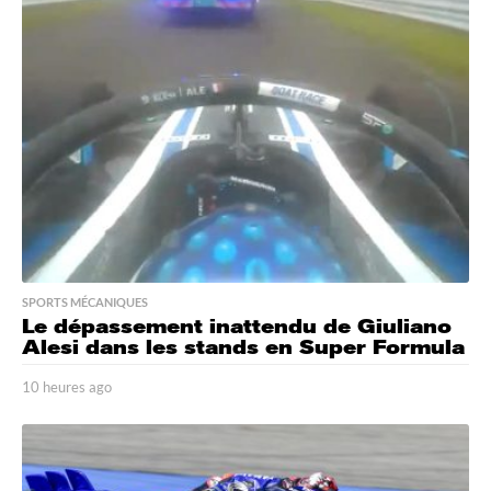
e
s
a
g
o
SPORTS MÉCANIQUES
Le dépassement inattendu de Giuliano
Alesi dans les stands en Super Formula
10 heures ago
1
0
h
e
u