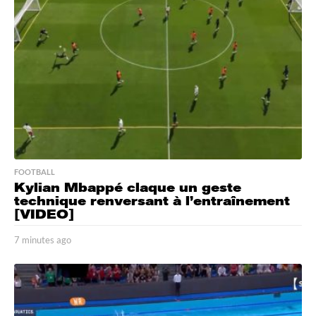
FOOTBALL
Kylian Mbappé claque un geste
technique renversant à l’entraînement
[VIDEO]
7 minutes ago
1
m
i
n
u
t