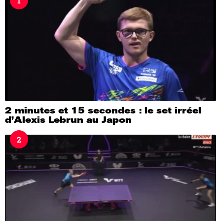
1
g
o
2 minutes et 15 secondes : le set irréel
d’Alexis Lebrun au Japon
2