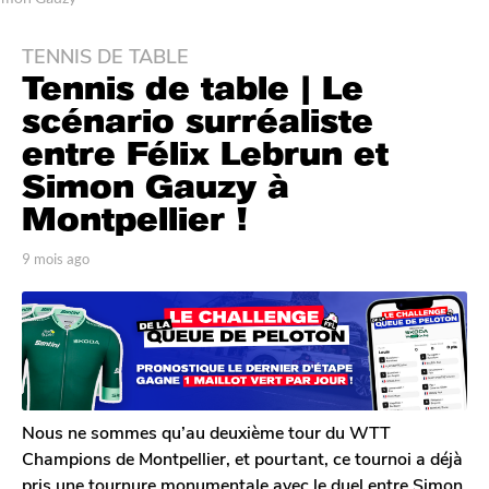
TENNIS DE TABLE
9
Tennis de table | Le
m
o
scénario surréaliste
i
entre Félix Lebrun et
s
Simon Gauzy à
a
Montpellier !
g
o
p
9 mois ago
9
9
a
m
m
r
o
o
T
i
o
s
i
m
a
s
G
g
a
a
o
g
l
Nous ne sommes qu’au deuxième tour du WTT
e
o
Champions de Montpellier, et pourtant, ce tournoi a déjà
r
pris une tournure monumentale avec le duel entre Simon