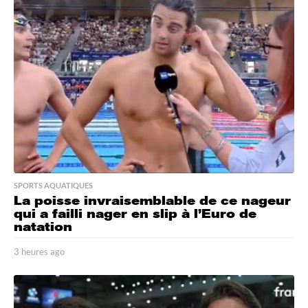
e
s
a
g
o
SPORTS AQUATIQUES
La poisse invraisemblable de ce nageur
qui a failli nager en slip à l’Euro de
natation
3 heures ago
3
h
e
u
r