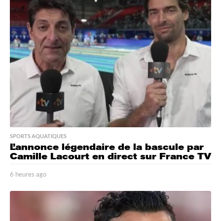
e
s
a
g
o
SPORTS AQUATIQUES
L’annonce légendaire de la bascule par
Camille Lacourt en direct sur France TV
6 heures ago
6
h
e
u
r