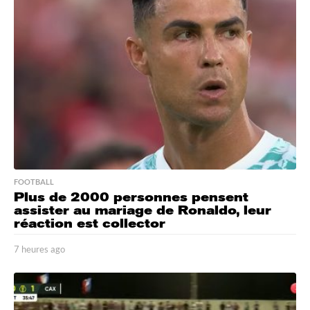
e
s
a
g
o
FOOTBALL
Plus de 2000 personnes pensent
assister au mariage de Ronaldo, leur
réaction est collector
7 heures ago
7
h
e
u
r