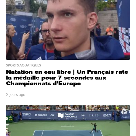
o
SPORTS AQUATIQUES
Natation en eau libre | Un Français rate
la médaille pour 7 secondes aux
Championnats d’Europe
2 jours ago
2
j
o
u
r
s
a
g