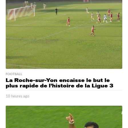
e
a
g
o
FOOTBALL
La Roche-sur-Yon encaisse le but le
plus rapide de l’histoire de la Ligue 3
10 heures ago
1
0
h
e
u
r