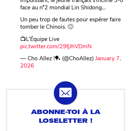
face au n°2 mondial Lin Shidong…
Un peu trop de fautes pour espérer faire
tomber le Chinois. 🙁
📺L’Équipe Live
pic.twitter.com/29fjJhVDmN
— Cho Allez !🏓 (@ChoAllez)
January 7,
2026