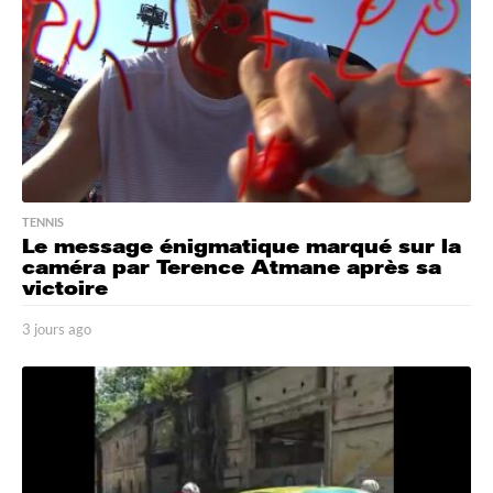
TENNIS
Le message énigmatique marqué sur la
caméra par Terence Atmane après sa
victoire
3 jours ago
3
j
o
u
r
s
a
g