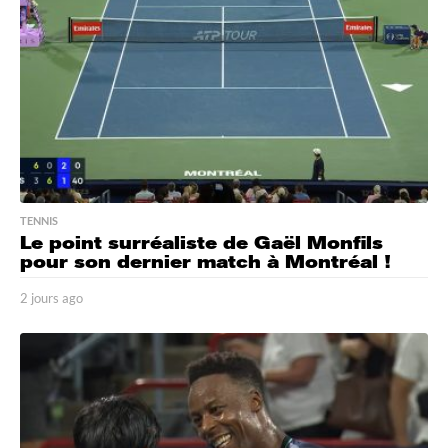
o
TENNIS
Le point surréaliste de Gaël Monfils
pour son dernier match à Montréal !
2 jours ago
2
j
o
u
r
s
a
g