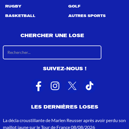
RUGBY
GOLF
BASKETBALL
AUTRES SPORTS
CHERCHER UNE LOSE
R
é
s
u
SUIVEZ-NOUS !
l
t
a
t
s
d
e
LES DERNIÈRES LOSES
r
e
c
La décla croustillante de Marlen Reusser après avoir perdu son
h
maillot jaune sur le Tour de France
08/08/2026