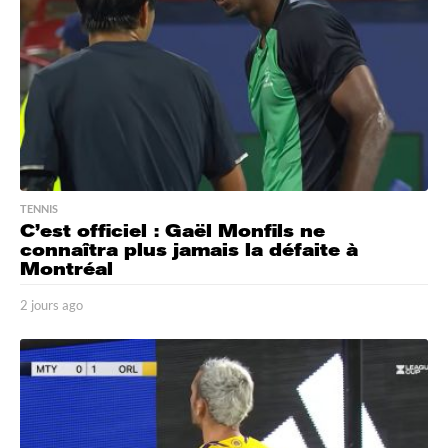
o
TENNIS
C’est officiel : Gaël Monfils ne
connaîtra plus jamais la défaite à
Montréal
2 jours ago
2
j
o
u
r
s
a
g