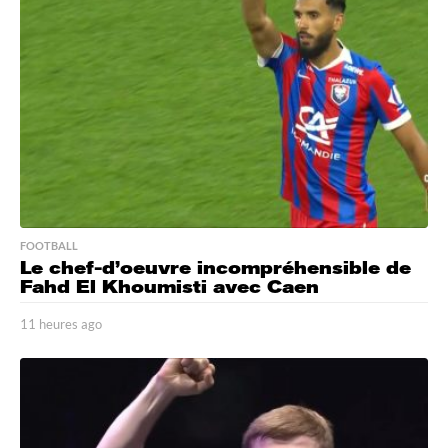
e
s
a
g
o
FOOTBALL
Le chef-d’oeuvre incompréhensible de
Fahd El Khoumisti avec Caen
11 heures ago
1
1
h
e
u
r
e