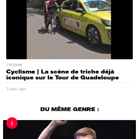
o
CYCLISME
Cyclisme | La scène de triche déjà
iconique sur le Tour de Guadeloupe
3 jours ago
3
j
o
u
DU MÊME GENRE :
r
s
1
a
g
o