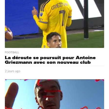
o
FOOTBALL
La déroute se poursuit pour Antoine
Griezmann avec son nouveau club
2 jours ago
2
j
o
u
r
s
a
g
o