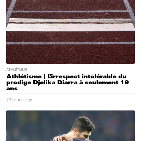
a
g
o
ATHLÉTISME
Athlétisme | L’irrespect intolérable du
prodige Djelika Diarra à seulement 19
ans
23 heures ago
2
3
h
e
u
r
e