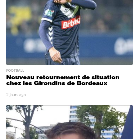
s
a
g
o
FOOTBALL
Nouveau retournement de situation
chez les Girondins de Bordeaux
2 jours ago
2
j
o
u
r
s
a
g