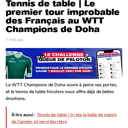
Tennis de table | Le
m
o
premier tour improbable
i
des Français au WTT
s
Champions de Doha
a
g
p
7 mois ago
7
o
a
m
7
r
o
T
i
m
o
s
o
m
a
i
G
g
s
a
o
l
a
Le WTT Champions de Doha ouvre à peine ses portes,
e
g
et le tennis de table tricolore nous offre déjà de belles
r
o
émotions.
o
n
À lire aussi :
Tennis de table | Il rate la balle de match
de l'année, et perd derrière