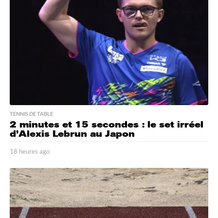
s
a
g
o
TENNIS DE TABLE
2 minutes et 15 secondes : le set irréel
d’Alexis Lebrun au Japon
18 heures ago
1
8
h
e
u
r
e
s