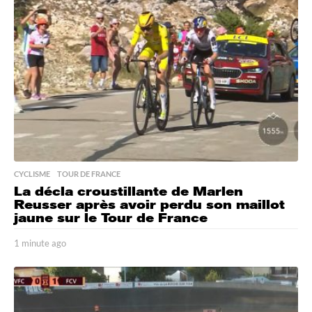
CYCLISME
,
TOUR DE FRANCE
La décla croustillante de Marlen
Reusser après avoir perdu son maillot
jaune sur le Tour de France
1 minute ago
1
m
i
n
u
t