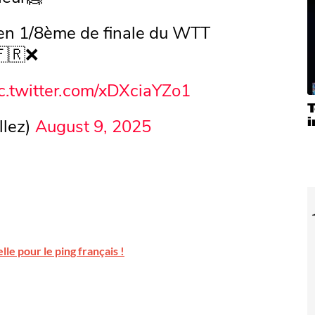
 en 1/8ème de finale du WTT
🇫🇷❌
c.twitter.com/xDXciaYZo1
T
llez)
August 9, 2025
lle pour le ping français !