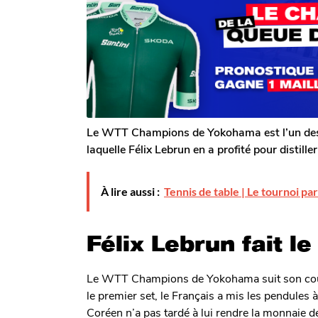
T
o
2
o
i
m
m
s
G
a
o
a
g
i
l
o
s
e
r
a
o
g
n
Le WTT Champions de Yokohama est l’un des to
o
laquelle Félix Lebrun en a profité pour distill
À lire aussi :
Tennis de table | Le tournoi pa
Félix Lebrun fait 
Le WTT Champions de Yokohama suit son cours
le premier set, le Français a mis les pendules à
Coréen n’a pas tardé à lui rendre la monnaie de