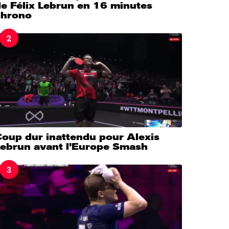
e Félix Lebrun en 16 minutes
chrono
2
Coup dur inattendu pour Alexis
Lebrun avant l’Europe Smash
3