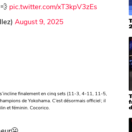
💨
pic.twitter.com/xT3kpV3zEs
llez)
August 9, 2025
T
 s’incline finalement en cinq sets (11-3, 4-11, 11-5,
T
mpions de Yokohama. C’est désormais officiel ; il
f
lin et féminin. Cocorico.
heur🥶