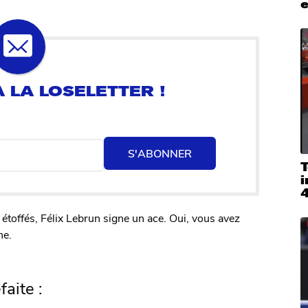
e
S'ABONNER
T
i
 étoffés, Félix Lebrun signe un ace. Oui, vous avez
ne.
faite :