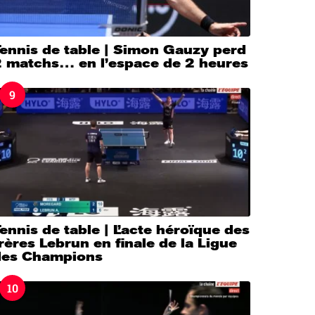
ennis de table | Simon Gauzy perd
2 matchs… en l’espace de 2 heures
9
ennis de table | L’acte héroïque des
rères Lebrun en finale de la Ligue
des Champions
10