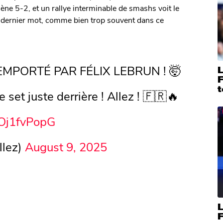
ène 5-2, et un rallye interminable de smashs voit le
 le dernier mot, comme bien trop souvent dans ce
MPORTÉ PAR FÉLIX LEBRUN ! 🤯
F
t
e set juste derrière ! Allez ! 🇫🇷🔥
zOj1fvPopG
llez)
August 9, 2025
L
F