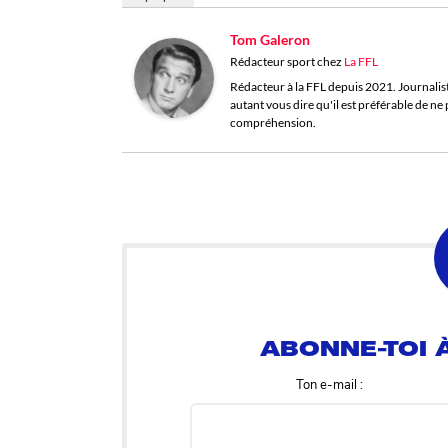
Tom Galeron
Rédacteur sport
chez
La FFL
Rédacteur à la FFL depuis 2021. Journaliste 
autant vous dire qu'il est préférable de n
compréhension.
ABONNE-TOI À
Ton e-mail :