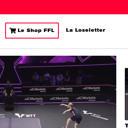
La Loseletter
Le Shop FFL
T