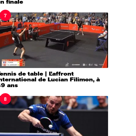
n finale
7
ennis de table | L’affront
nternational de Lucian Filimon, à
49 ans
8