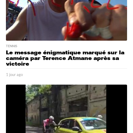
TENNIS
Le message énigmatique marqué sur la
caméra par Terence Atmane après sa
victoire
1 jour ago
1
j
o
u
r
a
g
o