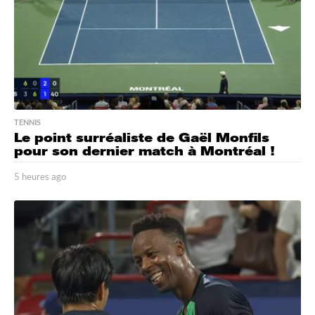
TENNIS
Le point surréaliste de Gaël Monfils
pour son dernier match à Montréal !
5 heures ago
5
h
e
u
r
e
s
a
g
o