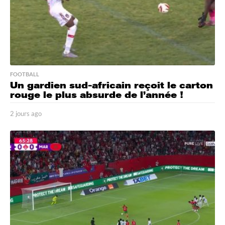
FOOTBALL
Un gardien sud-africain reçoit le carton
rouge le plus absurde de l’année !
2 jours ago
2
j
o
u
r
s
a
g
o