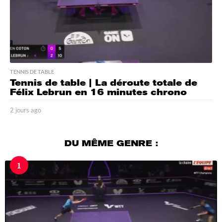
TENNIS DE TABLE
Tennis de table | La déroute totale de
Félix Lebrun en 16 minutes chrono
2 jours ago
2
j
o
u
DU MÊME GENRE :
r
s
1
a
g
o