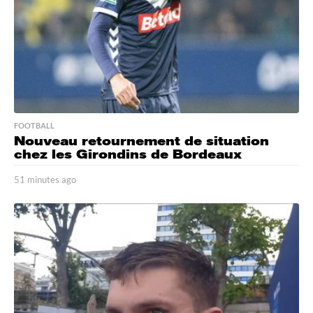
FOOTBALL
Nouveau retournement de situation
chez les Girondins de Bordeaux
51 minutes ago
5
1
m
i
n
u
t
e
s
a
g