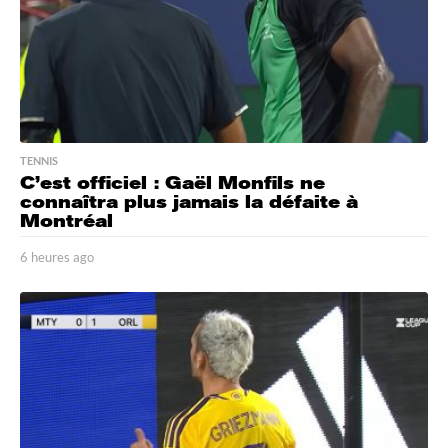
TENNIS
C’est officiel : Gaël Monfils ne
connaîtra plus jamais la défaite à
Montréal
6 heures ago
6
h
e
u
r
e
s
a
g
o