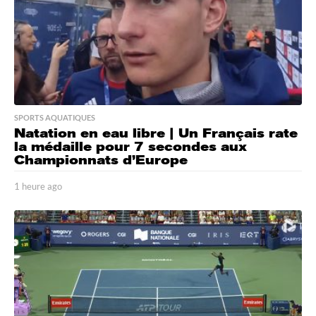
o
SPORTS AQUATIQUES
Natation en eau libre | Un Français rate
la médaille pour 7 secondes aux
Championnats d’Europe
1 heure ago
1
h
e
u
r
e
a
g
o