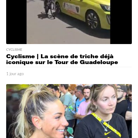
CYCLISME
Cyclisme | La scène de triche déjà
iconique sur le Tour de Guadeloupe
1 jour ago
1
j
o
u
r
a
g
o