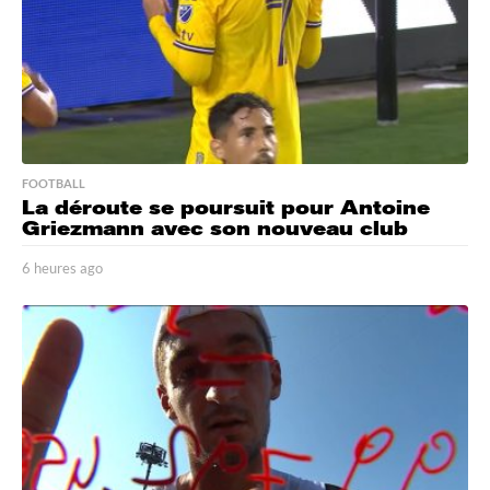
FOOTBALL
La déroute se poursuit pour Antoine
Griezmann avec son nouveau club
6 heures ago
6
h
e
u
r
e
s
a
g
o