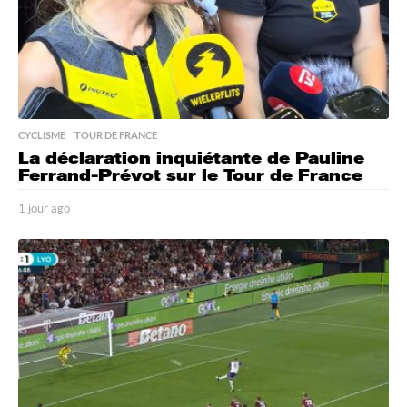
CYCLISME
,
TOUR DE FRANCE
La déclaration inquiétante de Pauline
Ferrand-Prévot sur le Tour de France
1 jour ago
1
j
o
u
r
a
g
o