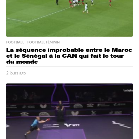
FOOTBALL
,
FOOTBALL FÉMININ
La séquence improbable entre le Maroc
et le Sénégal à la CAN qui fait le tour
du monde
2 jours ago
2
j
o
u
r
s
a
g
o