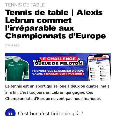
TENNIS DE TABLE
2
Tennis de table | Alexis
a
n
Lebrun commet
s
l’irréparable aux
a
Championnats d’Europe
g
o
p
2 ans ago
2
2
a
a
a
r
n
T
s
n
o
a
s
m
g
a
G
o
g
a
l
o
Le tennis est un sport qui se joue à deux ou quatre, mais
e
à la fin, c’est toujours un Lebrun qui gagne. Ces
r
Championnats d’Europe ne vont pas nous manquer.
o
n
C’est bon c’est fini le ping là ?