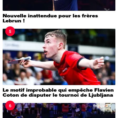
Nouvelle inattendue pour les frères
Lebrun !
5
Le motif improbable qui empêche Flavien
Coton de disputer le tournoi de Ljubljana
6