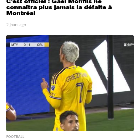
C’est officiel : Gaël Monfils ne
connaîtra plus jamais la défaite à
Montréal
2 jours ago
2
j
o
u
r
s
a
g
o
FOOTBALL