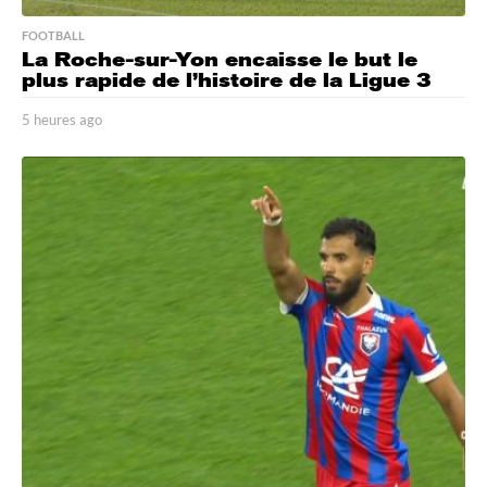
FOOTBALL
La Roche-sur-Yon encaisse le but le
plus rapide de l’histoire de la Ligue 3
5 heures ago
4
h
e
u
r
e
s
a
g
o