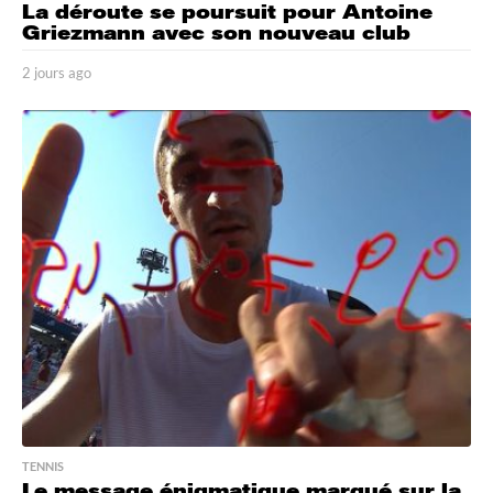
La déroute se poursuit pour Antoine
Griezmann avec son nouveau club
2 jours ago
2
j
o
u
r
s
a
g
o
TENNIS
Le message énigmatique marqué sur la