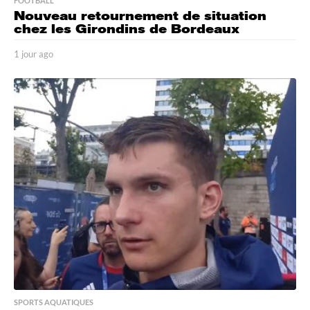
FOOTBALL
Nouveau retournement de situation
chez les Girondins de Bordeaux
1 jour ago
1
j
o
u
r
a
g
o
SPORTS AQUATIQUES