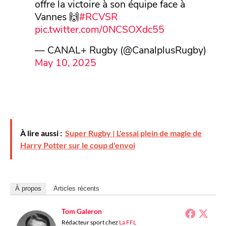
offre la victoire à son équipe face à
Vannes 🙌
#RCVSR
pic.twitter.com/0NCSOXdc55
— CANAL+ Rugby (@CanalplusRugby)
May 10, 2025
À lire aussi :
Super Rugby | L'essai plein de magie de
Harry Potter sur le coup d'envoi
À propos
Articles récents
Tom Galeron
Rédacteur sport
chez
La FFL