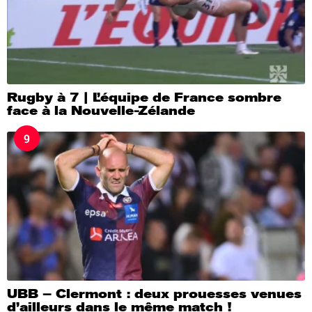
Rugby à 7 | L’équipe de France sombre
face à la Nouvelle-Zélande
9
UBB – Clermont : deux prouesses venues
d’ailleurs dans le même match !