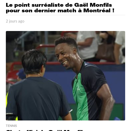
Le point surréaliste de Gaël Monfils
pour son dernier match à Montréal !
2 jours ago
2
j
o
u
r
s
a
g
o
TENNIS