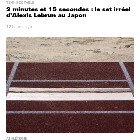
TENNIS DE TABLE
2 minutes et 15 secondes : le set irréel
d’Alexis Lebrun au Japon
12 heures ago
1
2
h
e
u
r
e
s
a
g
o
ATHLÉTISME