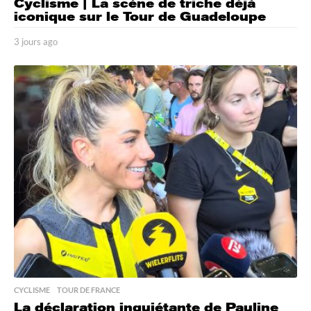
Cyclisme | La scène de triche déjà
iconique sur le Tour de Guadeloupe
3 jours ago
3
j
o
u
r
s
a
g
o
CYCLISME
,
TOUR DE FRANCE
La déclaration inquiétante de Pauline