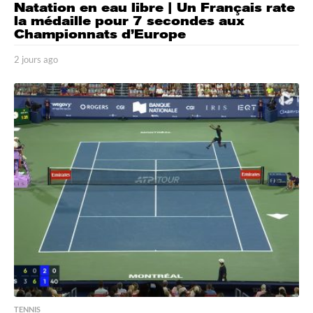
Natation en eau libre | Un Français rate
la médaille pour 7 secondes aux
Championnats d’Europe
2 jours ago
2
j
o
u
r
s
a
g
o
TENNIS