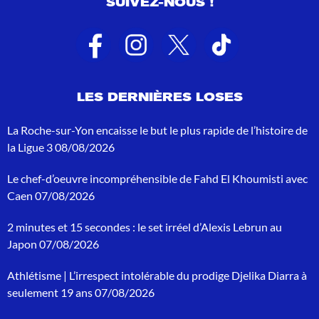
SUIVEZ-NOUS !
l
t
a
t
s
d
e
LES DERNIÈRES LOSES
r
e
c
La Roche-sur-Yon encaisse le but le plus rapide de l’histoire de
h
la Ligue 3
08/08/2026
e
r
Le chef-d’oeuvre incompréhensible de Fahd El Khoumisti avec
c
h
Caen
07/08/2026
e
p
2 minutes et 15 secondes : le set irréel d’Alexis Lebrun au
o
Japon
07/08/2026
u
r
Athlétisme | L’irrespect intolérable du prodige Djelika Diarra à
:
seulement 19 ans
07/08/2026