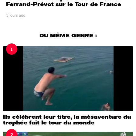
Ferrand-Prévot sur le Tour de France
3 jours ago
3
j
o
u
DU MÊME GENRE :
r
s
1
a
g
o
Ils célèbrent leur titre, la mésaventure du
trophée fait le tour du monde
2