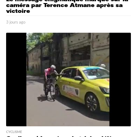
caméra par Terence Atmane après sa
victoire
3 jours ago
3
j
o
u
r
s
a
g
o
CYCLISME