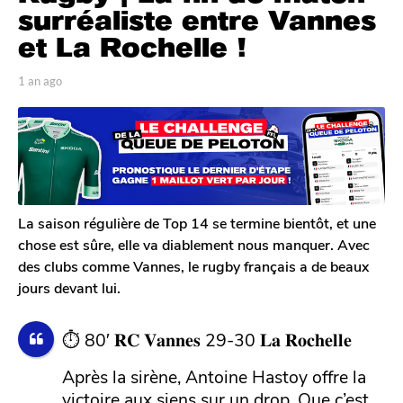
n
surréaliste entre Vannes
a
et La Rochelle !
g
o
p
1 an ago
1
1
a
a
r
n
a
T
a
n
o
g
a
m
o
G
g
a
o
l
La saison régulière de Top 14 se termine bientôt, et une
e
chose est sûre, elle va diablement nous manquer. Avec
r
des clubs comme Vannes, le rugby français a de beaux
o
jours devant lui.
n
⏱ 80′ 𝐑𝐂 𝐕𝐚𝐧𝐧𝐞𝐬 29-30 𝐋𝐚 𝐑𝐨𝐜𝐡𝐞𝐥𝐥𝐞
Après la sirène, Antoine Hastoy offre la
victoire aux siens sur un drop. Que c’est