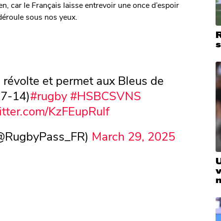
en, car le Français laisse entrevoir une once d’espoir
 déroule sous nos yeux.
R
a révolte et permet aux Bleus de
(7-14)
#rugby
#HSBCSVNS
itter.com/KzFEupRulf
(@RugbyPass_FR)
March 29, 2025
v