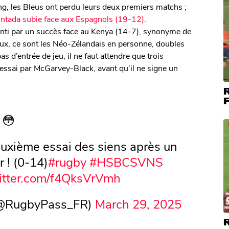
ng, les Bleus ont perdu leurs deux premiers matchs ;
ntada subie face aux Espagnols (19-12)
.
anti par un succès face au Kenya (14-7), synonyme de
à eux, ce sont les Néo-Zélandais en personne, doubles
as d’entrée de jeu, il ne faut attendre que trois
 essai par McGarvey-Black, avant qu’il ne signe un
R
F
 😳
deuxième essai des siens après un
 ! (0-14)
#rugby
#HSBCSVNS
witter.com/f4QksVrVmh
(@RugbyPass_FR)
March 29, 2025