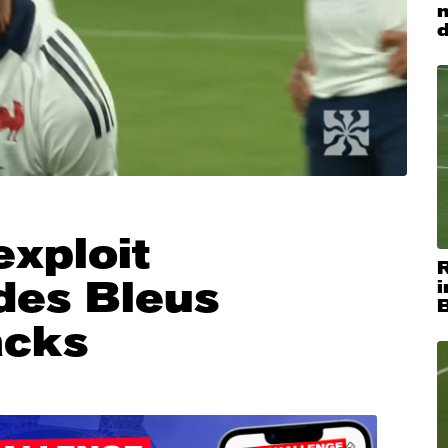
m
exploit
R
des Bleus
i
acks