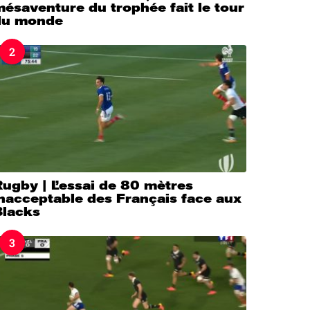
ésaventure du trophée fait le tour
du monde
2
ugby | L’essai de 80 mètres
nacceptable des Français face aux
Blacks
3