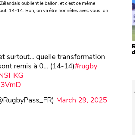
-Zélandais oublient le ballon, et c’est ce même
n-but. 14-14. Bon, on va être honnêtes avec vous, on
R
d
et surtout… quelle transformation
sont remis à 0… (14-14)
#rugby
NSHKG
US3VmD
(@RugbyPass_FR)
March 29, 2025