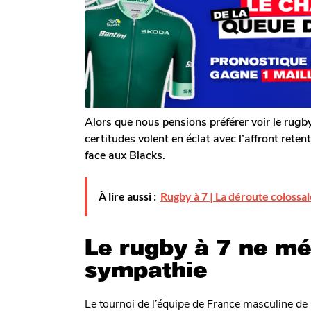
g
o
g
m
o
o
G
a
l
e
r
o
n
Alors que nous pensions préférer voir le rugby
certitudes volent en éclat avec l’affront rete
face aux Blacks.
À lire aussi :
Rugby à 7 | La déroute colossa
Le rugby à 7 ne mé
sympathie
Le tournoi de l’équipe de France masculine de