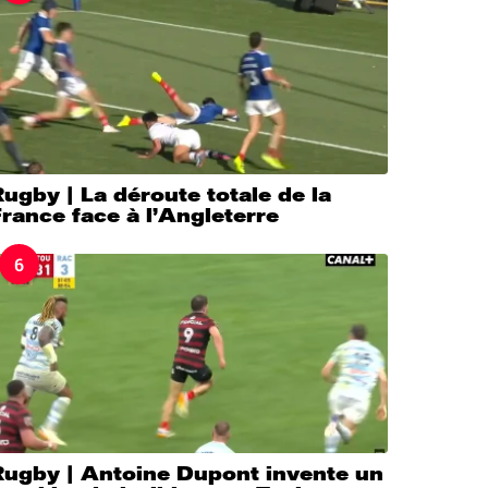
ugby | La déroute totale de la
rance face à l’Angleterre
6
Rugby | Antoine Dupont invente un