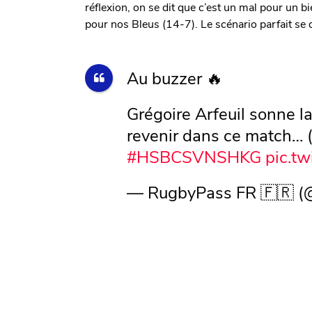
réflexion, on se dit que c’est un mal pour un bi
pour nos Bleus (14-7). Le scénario parfait se
Au buzzer 🔥
Grégoire Arfeuil sonne l
revenir dans ce match… 
#HSBCSVNSHKG
pic.tw
— RugbyPass FR 🇫🇷 