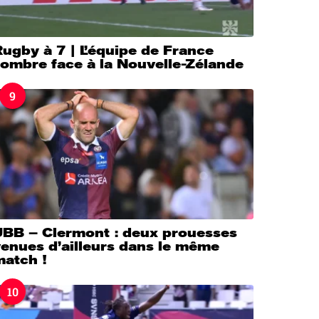
ugby à 7 | L’équipe de France
sombre face à la Nouvelle-Zélande
9
UBB – Clermont : deux prouesses
enues d’ailleurs dans le même
match !
10