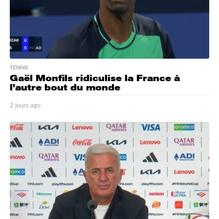
TENNIS
Gaël Monfils ridiculise la France à
l’autre bout du monde
2 jours ago
2
j
o
u
r
s
a
g
o