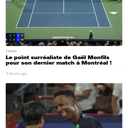
TENNIS
Le point surréaliste de Gaël Monfils
pour son dernier match à Montréal !
3 heures ago
3
h
e
u
r
e
s
a
g
o