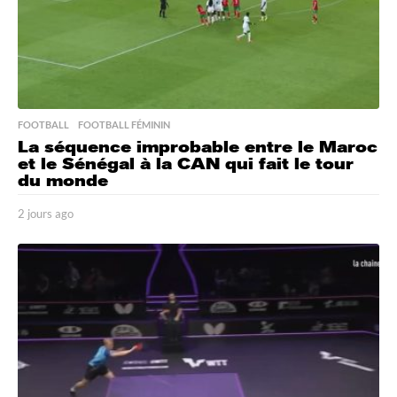
FOOTBALL
,
FOOTBALL FÉMININ
La séquence improbable entre le Maroc
et le Sénégal à la CAN qui fait le tour
du monde
2 jours ago
2
j
o
u
r
s
a
g
o