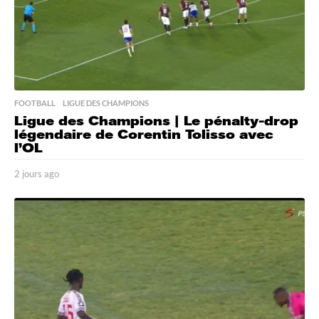
FOOTBALL
,
LIGUE DES CHAMPIONS
Ligue des Champions | Le pénalty-drop
légendaire de Corentin Tolisso avec
l’OL
2 jours ago
2
j
o
u
r
s
a
g
o