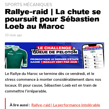
SPORTS MÉCANIQUES
1
Rallye-raid | La chute se
0
m
poursuit pour Sébastien
o
Loeb au Maroc
i
s
p
10 mois ago
1
a
a
0
r
m
g
T
o
o
o
i
1
m
s
G
0
a
a
g
m
l
o
Le Rallye du Maroc se termine dès ce vendredi, et le
o
e
stress commence à monter considérablement dans nos
i
r
locaux. Et pour cause, Sébastien Loeb est en train de
o
s
commettre l’irréparable.
n
a
g
o
À lire aussi :
Rallye-raid | La performance intolérable