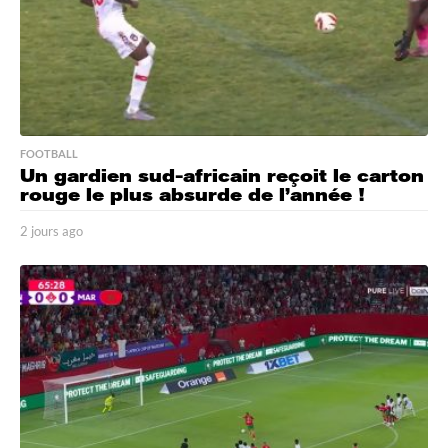
FOOTBALL
Un gardien sud-africain reçoit le carton
rouge le plus absurde de l’année !
2 jours ago
2
j
o
u
r
s
a
g
o