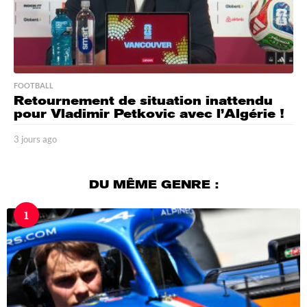
FOOTBALL
Retournement de situation inattendu
pour Vladimir Petkovic avec l’Algérie !
3 jours ago
3
j
o
u
DU MÊME GENRE :
r
s
1
a
g
o