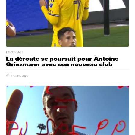
FOOTBALL
La déroute se poursuit pour Antoine
Griezmann avec son nouveau club
4 heures ago
4
h
e
u
r
e
s
a
g
o