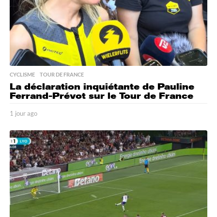
CYCLISME
,
TOUR DE FRANCE
La déclaration inquiétante de Pauline
Ferrand-Prévot sur le Tour de France
1 jour ago
1
j
o
u
r
a
g
o