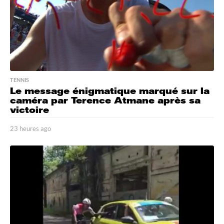
TENNIS
Le message énigmatique marqué sur la
caméra par Terence Atmane après sa
victoire
23 heures ago
1
j
o
u
r
a
g
o