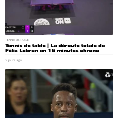
TENNIS DE TABLE
Tennis de table | La déroute totale de
Félix Lebrun en 16 minutes chrono
2 jours ago
2
j
o
u
r
s
a
g
o