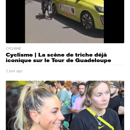
CYCLISME
Cyclisme | La scène de triche déjà
iconique sur le Tour de Guadeloupe
1 jour ago
1
j
o
u
r
a
g
o