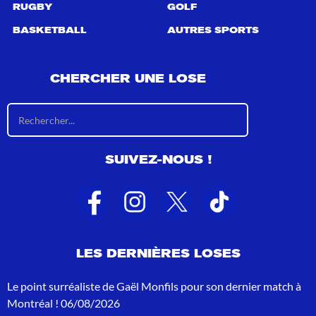
RUGBY
GOLF
BASKETBALL
AUTRES SPORTS
CHERCHER UNE LOSE
R
é
s
u
SUIVEZ-NOUS !
l
t
a
t
s
d
e
LES DERNIÈRES LOSES
r
e
c
Le point surréaliste de Gaël Monfils pour son dernier match à
h
Montréal !
06/08/2026
e