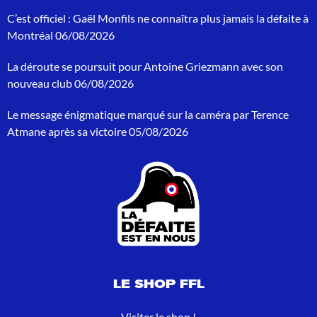
r
C’est officiel : Gaël Monfils ne connaîtra plus jamais la défaite à
c
h
Montréal
06/08/2026
e
p
La déroute se poursuit pour Antoine Griezmann avec son
o
nouveau club
06/08/2026
u
r
Le message énigmatique marqué sur la caméra par Terence
:
Atmane après sa victoire
05/08/2026
LE SHOP FFL
Visiter le shop !