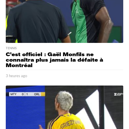
TENNIS
C’est officiel : Gaël Monfils ne
connaîtra plus jamais la défaite à
Montréal
3 heures ago
3
h
e
u
r
e
s
a
g
o