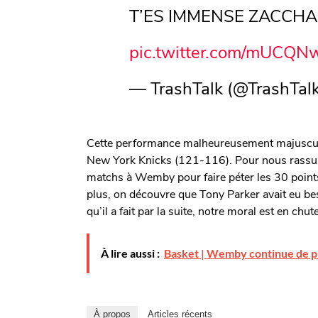
T’ES IMMENSE ZACCHAR
pic.twitter.com/mUCQ
— TrashTalk (@TrashTalk
Cette performance malheureusement majuscule
New York Knicks (121-116). Pour nous rassurer,
matchs à Wemby pour faire péter les 30 points
plus, on découvre que Tony Parker avait eu be
qu’il a fait par la suite, notre moral est en chute
À lire aussi :
Basket | Wemby continue de pi
À propos
Articles récents