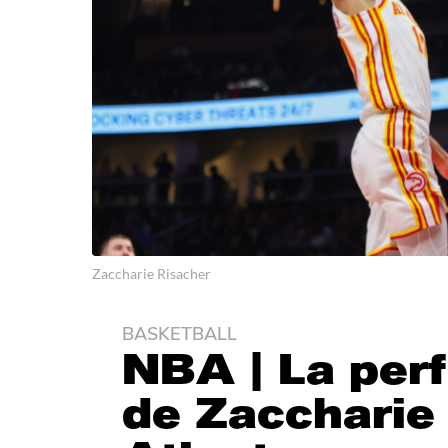
Zaccharie Risacher
BASKETBALL
2
NBA | La perf
a
n
de Zaccharie
s
a