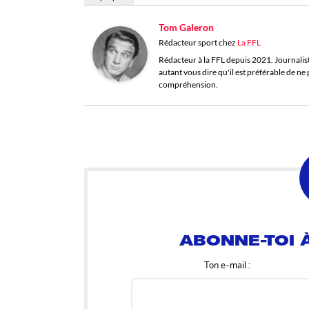
Tom Galeron
Rédacteur sport
chez
La FFL
Rédacteur à la FFL depuis 2021. Journaliste 
autant vous dire qu'il est préférable de n
compréhension.
ABONNE-TOI À
Ton e-mail :