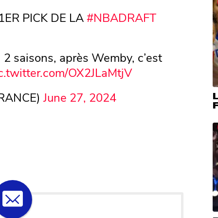
1ER PICK DE LA
#NBADRAFT
 2 saisons, après Wemby, c’est
c.twitter.com/OX2JLaMtjV
FRANCE)
June 27, 2024
F