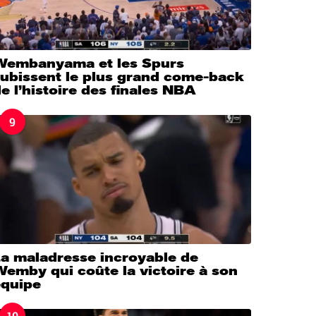
Wembanyama et les Spurs
subissent le plus grand come-back
e l’histoire des finales NBA
9
La maladresse incroyable de
emby qui coûte la victoire à son
équipe
10