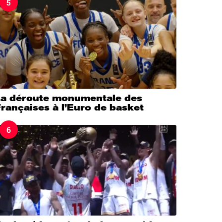
5
La déroute monumentale des
rançaises à l’Euro de basket
6