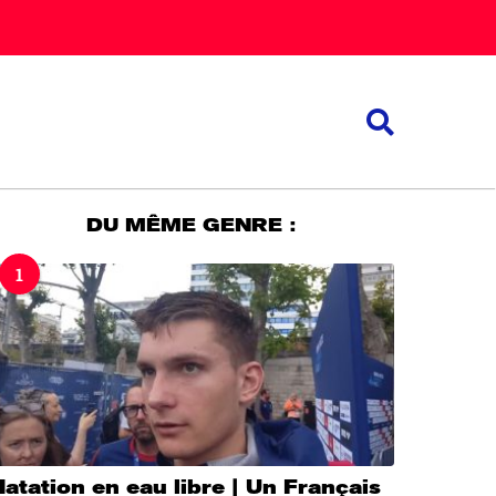
DU MÊME GENRE :
1
atation en eau libre | Un Français