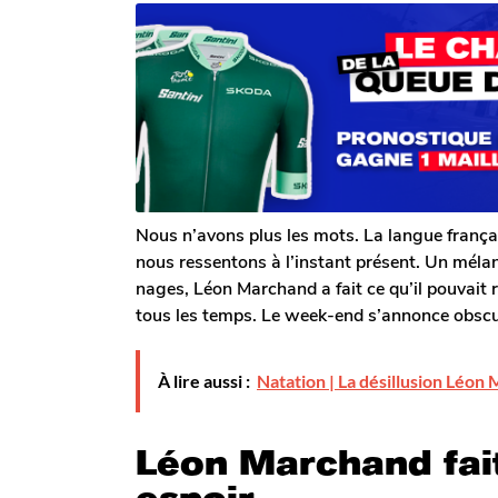
r
n
n
T
s
s
o
a
m
a
g
G
o
g
a
o
l
e
r
o
n
Nous n’avons plus les mots. La langue frança
nous ressentons à l’instant présent. Un mélan
nages, Léon Marchand a fait ce qu’il pouvait ré
tous les temps. Le week-end s’annonce obscu
À lire aussi :
Natation | La désillusion Léo
Léon Marchand fait