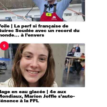
oile | La perf si française de
Guirec Soudée avec un record du
monde… à l’envers
9
Nage en eau glacée | 4e aux
ondiaux, Marion Joffle s’auto-
dénonce à la FFL