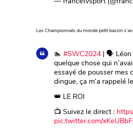
— francetvsport (@franc
Les Championnats du monde petit bassin s’an
🏊
#SWC2024
| 🗣️ Léon
quelque chose qui n’avait
essayé de pousser mes co
dingue, ça m’a rappelé le
👑 LE ROI
📺 Suivez le direct :
http
pic.twitter.com/xKeUBbF