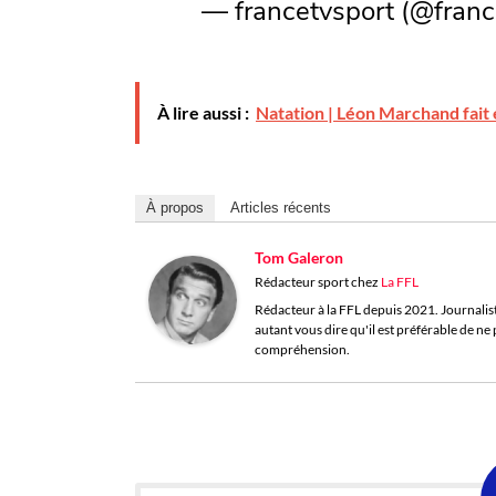
— francetvsport (@franc
À lire aussi :
Natation | Léon Marchand fait e
À propos
Articles récents
Tom Galeron
Rédacteur sport
chez
La FFL
Rédacteur à la FFL depuis 2021. Journaliste 
autant vous dire qu'il est préférable de n
compréhension.