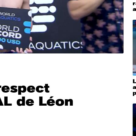
r
L
rrespect
 de Léon