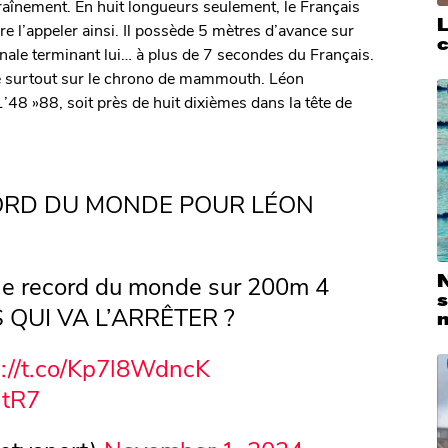
traînement. En huit longueurs seulement, le Français
 l’appeler ainsi. Il possède 5 mètres d’avance sur
inale terminant lui… à plus de 7 secondes du Français.
ose surtout sur le chrono de mammouth. Léon
48 »88, soit près de huit dixièmes dans la tête de
CORD DU MONDE POUR LÉON
 le record du monde sur 200m 4
N
S QUI VA L’ARRÊTER ?
s://t.co/Kp7l8WdncK
atR7