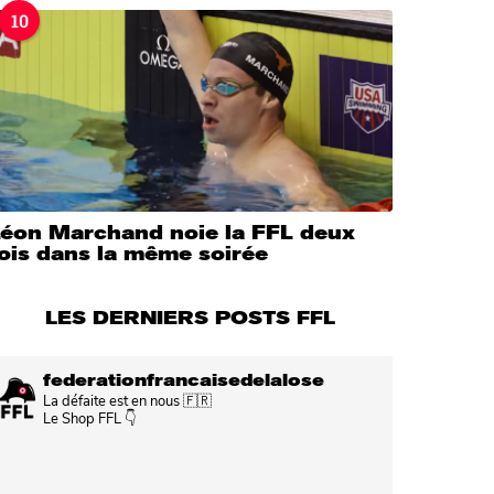
10
Léon Marchand noie la FFL deux
ois dans la même soirée
LES DERNIERS POSTS FFL
federationfrancaisedelalose
La défaite est en nous 🇫🇷
Le Shop FFL 👇