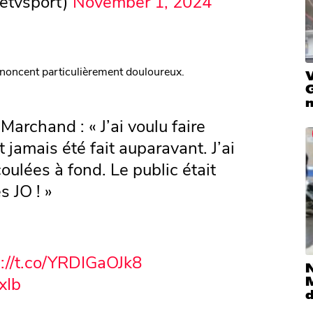
etvsport)
November 1, 2024
noncent particulièrement douloureux.
V
 Marchand : « J’ai voulu faire
 jamais été fait auparavant. J’ai
ulées à fond. Le public était
s JO ! »
s://t.co/YRDIGaOJk8
xIb
M