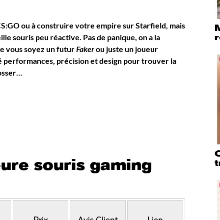
CS:GO ou à construire votre empire sur Starfield, mais
M
r
ille souris peu réactive. Pas de panique, on a la
Que vous soyez un futur
Faker
ou juste un joueur
 performances, précision et design pour trouver la
bosser…
Q
leure souris gaming
t
Prix
Avis Client
Lien