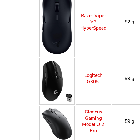
Razer Viper
V3
82 g
HyperSpeed
Logitech
99 g
G305
Glorious
Gaming
59 g
Model O 2
Pro