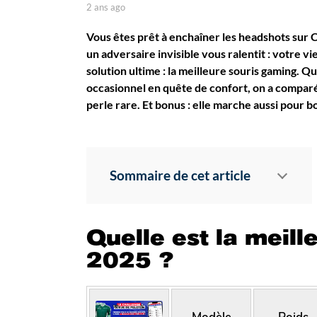
7
p
2 ans ago
7
a
m
m
r
o
Vous êtes prêt à enchaîner les headshots sur 
o
P
i
un adversaire invisible vous ralentit : votre vie
i
a
s
solution ultime : la meilleure souris gaming. 
u
s
a
occasionnel en quête de confort, on a comparé
l
g
a
D
o
perle rare. Et bonus : elle marche aussi pour 
g
u
o
r
e
l
Sommaire de cet article
Quelle est la meil
2025 ?
Modèle
Poids