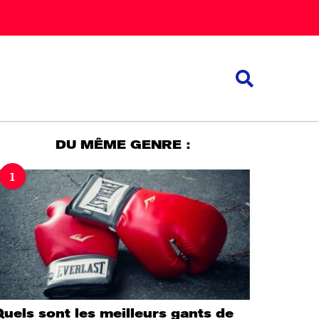
DU MÊME GENRE :
1
uels sont les meilleurs gants de