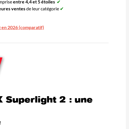
omprise
entre 4,4 et 5 étoiles
✔
leures ventes
de leur catégorie
✔
g en 2026 (comparatif)
 Superlight 2 : une
!