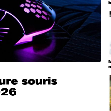
M
ure souris
026