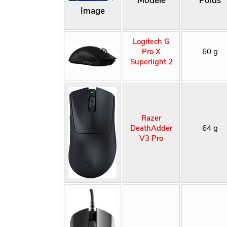
Image
Logitech G
Pro X
60 g
Superlight 2
Razer
DeathAdder
64 g
V3 Pro