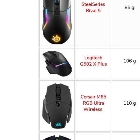
SteelSeries
85 g
Rival 5
Logitech
106 g
G502 X Plus
Corsair M65
RGB Ultra
110 g
Wireless