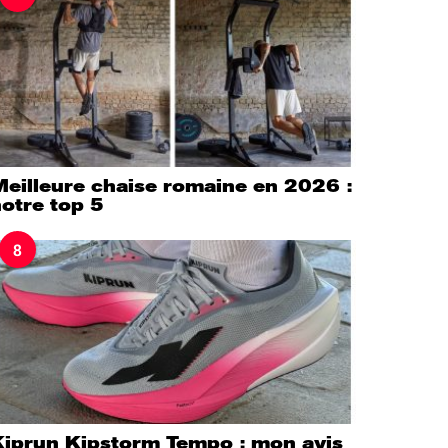
Meilleure chaise romaine en 2026 :
otre top 5
8
Kiprun Kipstorm Tempo : mon avis