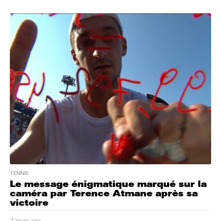
j
o
u
r
a
g
o
TENNIS
Le message énigmatique marqué sur la
caméra par Terence Atmane après sa
victoire
2 jours ago
2