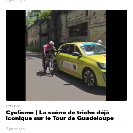
j
o
u
r
s
a
g
o
CYCLISME
Cyclisme | La scène de triche déjà
iconique sur le Tour de Guadeloupe
2 jours ago
2