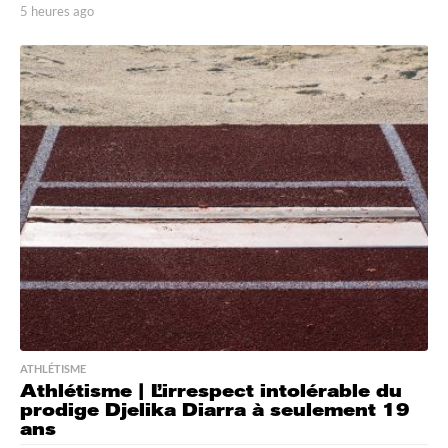
5 heures ago
5
h
e
u
r
e
s
a
g
o
ATHLÉTISME
Athlétisme | L’irrespect intolérable du
prodige Djelika Diarra à seulement 19
ans