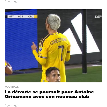
1 jour ago
1
j
o
u
r
a
g
o
FOOTBALL
La déroute se poursuit pour Antoine
Griezmann avec son nouveau club
1 jour ago
1