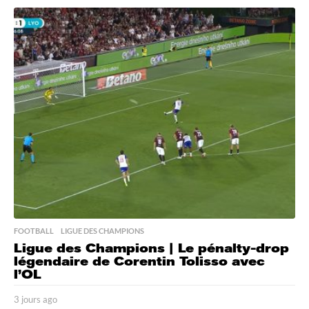
o
u
r
s
a
g
o
FOOTBALL
,
LIGUE DES CHAMPIONS
Ligue des Champions | Le pénalty-drop
légendaire de Corentin Tolisso avec
l’OL
3 jours ago
3