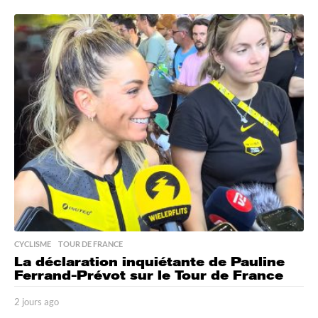
j
o
u
r
s
a
g
o
CYCLISME
,
TOUR DE FRANCE
La déclaration inquiétante de Pauline
Ferrand-Prévot sur le Tour de France
2 jours ago
2
j