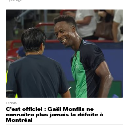
j
o
u
r
a
g
o
TENNIS
C’est officiel : Gaël Monfils ne
connaîtra plus jamais la défaite à
Montréal