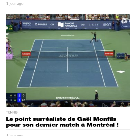
1 jour ago
1
j
o
u
r
a
g
o
TENNIS
Le point surréaliste de Gaël Monfils
pour son dernier match à Montréal !
1 jour ago
1