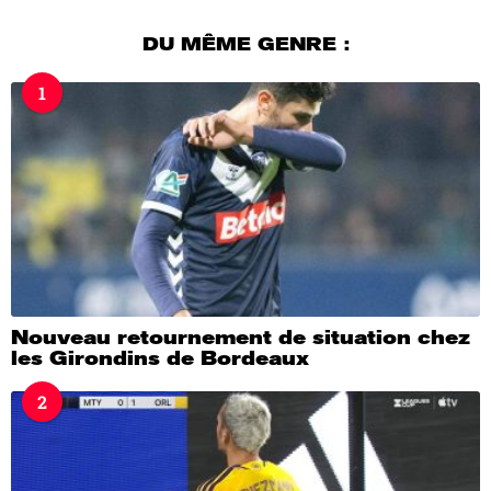
o
u
DU MÊME GENRE :
r
s
1
a
g
o
Nouveau retournement de situation chez
les Girondins de Bordeaux
2