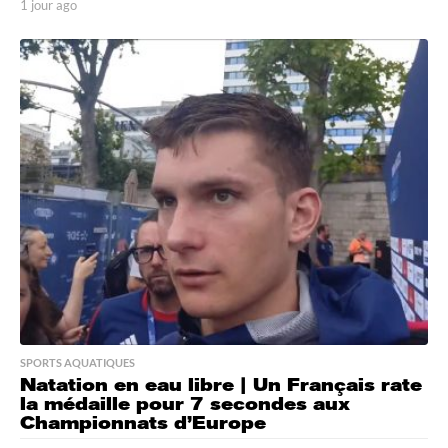
1 jour ago
1
j
o
u
r
a
g
o
SPORTS AQUATIQUES
Natation en eau libre | Un Français rate
la médaille pour 7 secondes aux
Championnats d’Europe