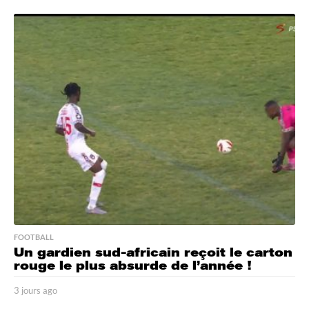
j
o
u
r
s
a
g
o
FOOTBALL
Un gardien sud-africain reçoit le carton
rouge le plus absurde de l’année !
3 jours ago
3
j