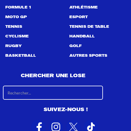
FORMULE 1
ATHLÉTISME
MOTO GP
ESPORT
TENNIS
TENNIS DE TABLE
CYCLISME
HANDBALL
RUGBY
GOLF
BASKETBALL
AUTRES SPORTS
CHERCHER UNE LOSE
R
é
s
u
SUIVEZ-NOUS !
l
t
a
t