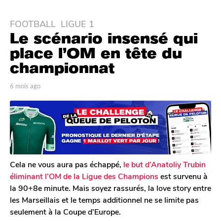
FOOTBALL
,
LIGUE 1
6
Le scénario insensé qui
m
o
place l’OM en tête du
i
championnat
s
a
p
6 mois ago
6
g
a
m
r
o
o
T
i
6
o
s
m
m
a
G
o
g
a
o
i
l
Cela ne vous aura pas échappé,
le but d’Anatoliy Trubin
s
e
éliminant l’OM de la Ligue des Champions
est survenu à
a
r
la 90+8e minute. Mais soyez rassurés, la love story entre
o
g
les Marseillais et le temps additionnel ne se limite pas
n
o
seulement à la Coupe d’Europe.