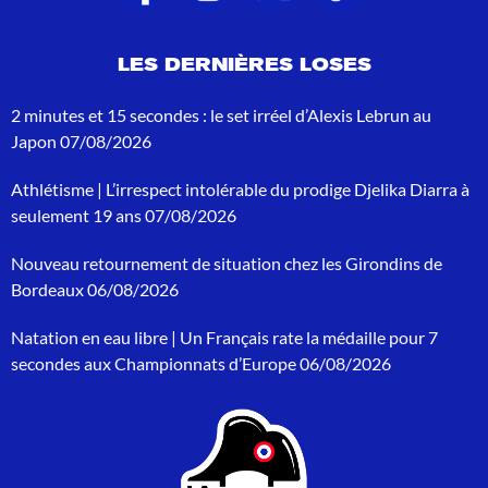
s
d
e
LES DERNIÈRES LOSES
r
e
c
2 minutes et 15 secondes : le set irréel d’Alexis Lebrun au
h
Japon
07/08/2026
e
r
Athlétisme | L’irrespect intolérable du prodige Djelika Diarra à
c
h
seulement 19 ans
07/08/2026
e
p
Nouveau retournement de situation chez les Girondins de
o
Bordeaux
06/08/2026
u
r
Natation en eau libre | Un Français rate la médaille pour 7
:
secondes aux Championnats d’Europe
06/08/2026