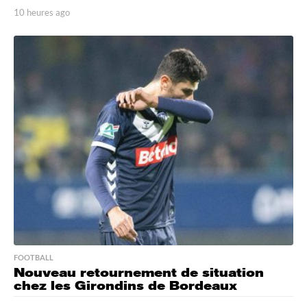
10 heures ago
1
0
h
e
u
r
e
s
a
g
o
FOOTBALL
Nouveau retournement de situation
chez les Girondins de Bordeaux