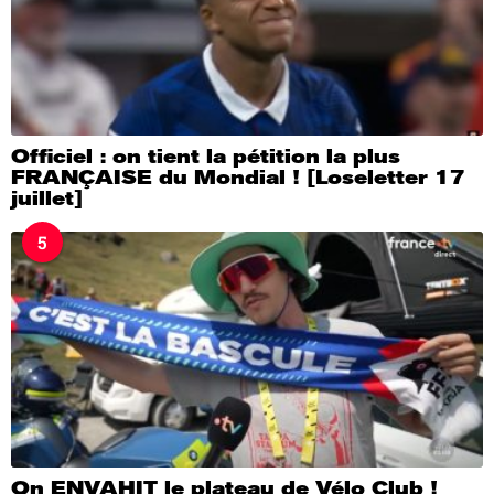
Officiel : on tient la pétition la plus
FRANÇAISE du Mondial ! [Loseletter 17
juillet]
5
On ENVAHIT le plateau de Vélo Club !