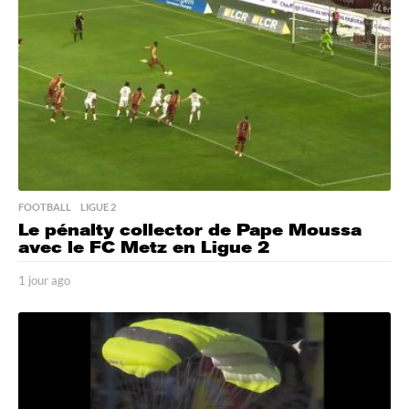
o
FOOTBALL
,
LIGUE 2
Le pénalty collector de Pape Moussa
avec le FC Metz en Ligue 2
1 jour ago
1
j
o
u
r
a
g
o