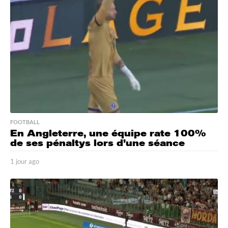
s
a
g
o
FOOTBALL
En Angleterre, une équipe rate 100%
de ses pénaltys lors d’une séance
1 jour ago
1
j
o
u
r
a
g