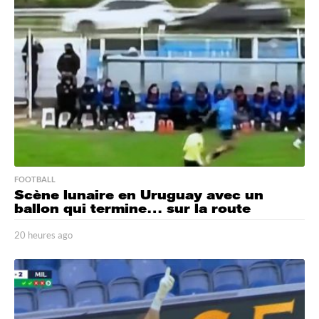
e
s
a
g
o
FOOTBALL
Scène lunaire en Uruguay avec un
ballon qui termine… sur la route
20 heures ago
2
0
h
e
u
r
e