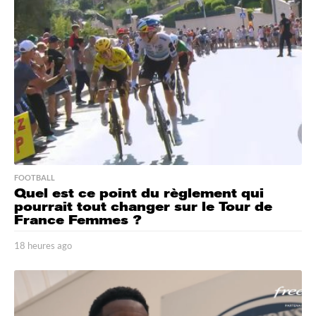
e
s
a
g
o
FOOTBALL
Quel est ce point du règlement qui
pourrait tout changer sur le Tour de
France Femmes ?
18 heures ago
1
8
h
e
u
r