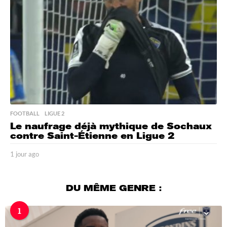
FOOTBALL
,
LIGUE 2
Le naufrage déjà mythique de Sochaux
contre Saint-Étienne en Ligue 2
1 jour ago
1
j
o
u
DU MÊME GENRE :
r
a
1
g
o