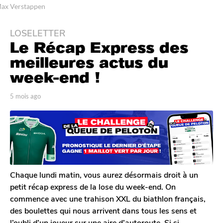
ax Verstappen
LOSELETTER
5
Le Récap Express des
m
o
meilleures actus du
i
week-end !
s
a
p
5 mois ago
5
g
a
m
r
o
o
T
i
5
o
s
m
m
a
G
o
g
a
o
i
l
Chaque lundi matin, vous aurez désormais droit à un
s
e
petit récap express de la lose du week-end. On
a
r
commence avec une trahison XXL du biathlon français,
o
g
des boulettes qui nous arrivent dans tous les sens et
n
o
l’oubli d’un joueur sur une aire d’autoroute. Si si.