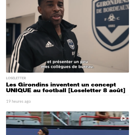
e
s
a
g
o
LOSELETTER
Les Girondins inventent un concept
UNIQUE au football [Loseletter 8 août]
19 heures ago
1
9
h
e
u
r