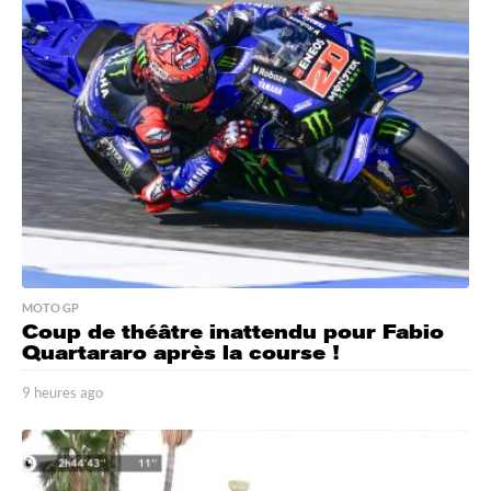
MOTO GP
Coup de théâtre inattendu pour Fabio
Quartararo après la course !
9 heures ago
8
h
e
u
r