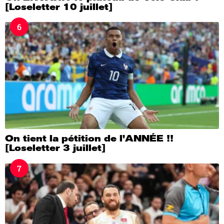
[Loseletter 10 juillet]
6
On tient la pétition de l’ANNÉE !!
[Loseletter 3 juillet]
7