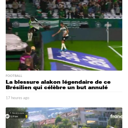
r
e
s
a
g
o
FOOTBALL
La blessure alakon légendaire de ce
Brésilien qui célèbre un but annulé
17 heures ago
1
7
h
e
u
r