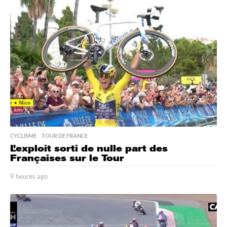
e
s
a
g
o
CYCLISME
,
TOUR DE FRANCE
L’exploit sorti de nulle part des
Françaises sur le Tour
9 heures ago
9
h
e
u
r
e