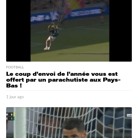
FOOTBALL
Le coup d’envoi de l’année vous est
offert par un parachutiste aux Pays-
Bas !
1 jour ago
1
j
o
u
r
a
g
o